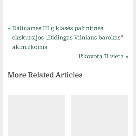
Uncategorized
Navigacija
P
Dalinamės III g klasės pažintinės
r
ekskursijos „Didingas Vilniaus barokas“
tarp
e
akimirkomis
v
N
Iškovota II vieta
įrašų
i
e
More Related Articles
o
x
u
t
s
P
P
o
o
s
s
t
t
: