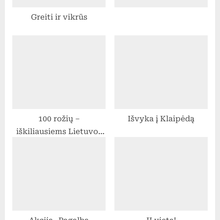
:
Greiti ir vikrūs
100 rožių –
Išvyka į Klaipėdą
iškiliausiems Lietuvos
žmonėms