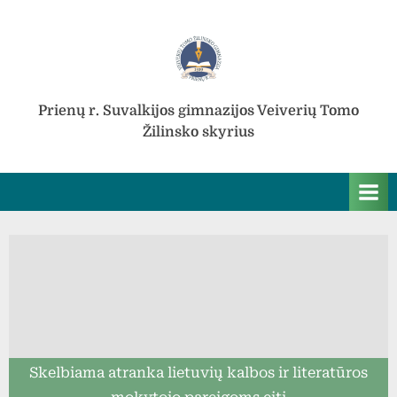
Skip
to
content
Prienų r. Suvalkijos gimnazijos Veiverių Tomo
Žilinsko skyrius
Skelbiama atranka lietuvių kalbos ir literatūros