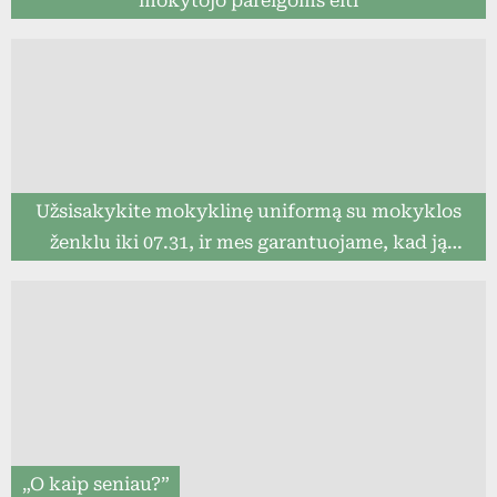
mokytojo pareigoms eiti
Užsisakykite mokyklinę uniformą su mokyklos
ženklu iki 07.31, ir mes garantuojame, kad ją
pristatysime iki mokslo metų pradžios (8togo.lt)
„O kaip seniau?”