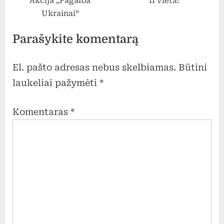
Akcija „Pagalba
II vieta!
Ukrainai“
Parašykite komentarą
El. pašto adresas nebus skelbiamas.
Būtini
laukeliai pažymėti
*
Komentaras
*