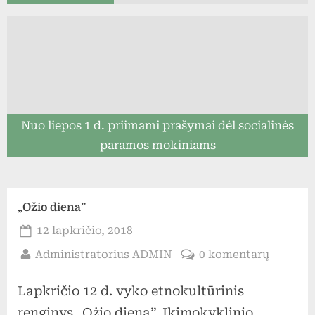
Nuo liepos 1 d. priimami prašymai dėl socialinės
paramos mokiniams
„Ožio diena”
Posted
12 lapkričio, 2018
on
By
įraše
Administratorius ADMIN
0 komentarų
„Ožio
Lapkričio 12 d. vyko etnokultūrinis
diena”
renginys „Ożio diena”. Ikimokyklinio