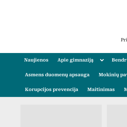
Skip
to
content
Pr
Toggle
Naujienos
Apie gimnaziją
Bend
sub-
menu
Asmens duomenų apsauga
Mokinių pa
Korupcijos prevencija
Maitinimas
M