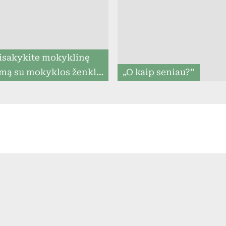
menu
isakykite mokyklinę
mą su mokyklos ženklu
„O kaip seniau?”
iki 07.31, ir mes
rantuojame, kad ją
tysime iki mokslo metų
pradžios (8togo.lt)
Toggle
sub-
menu