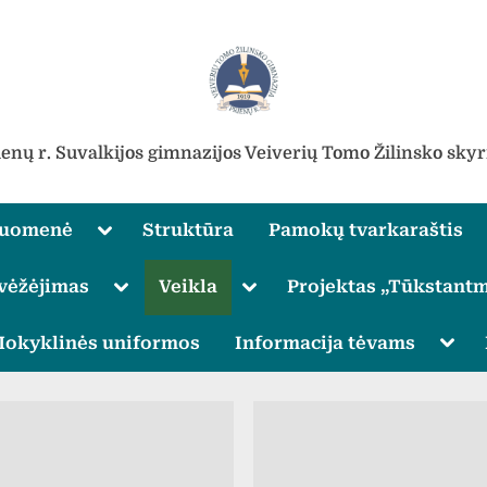
ienų r. Suvalkijos gimnazijos Veiverių Tomo Žilinsko skyr
Toggle
ruomenė
Struktūra
Pamokų tvarkaraštis
sub-
menu
Toggle
Toggle
vėžėjimas
Veikla
Projektas „Tūkstantm
sub-
sub-
menu
menu
Toggle
Togg
okyklinės uniformos
Informacija tėvams
sub-
sub-
menu
men
Toggle
sub-