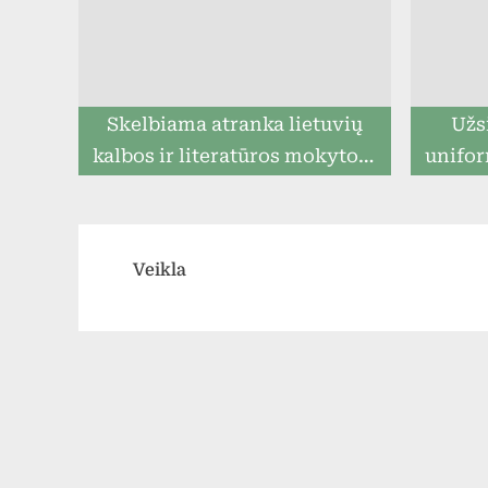
Skelbiama atranka lietuvių
Užs
kalbos ir literatūros mokytojo
unifor
pareigoms eiti
ga
prista
Veikla