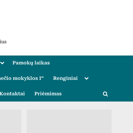
ius
Toggle
Pamokų laikas
sub-
menu
Toggle
ečio mokyklos I“
Renginiai
sub-
menu
le
Kontaktai
Priėmimas
Toggle
u
search
form