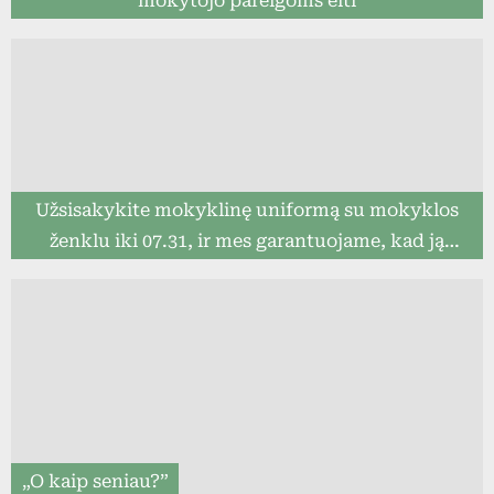
mokytojo pareigoms eiti
Užsisakykite mokyklinę uniformą su mokyklos
ženklu iki 07.31, ir mes garantuojame, kad ją
pristatysime iki mokslo metų pradžios (8togo.lt)
„O kaip seniau?”