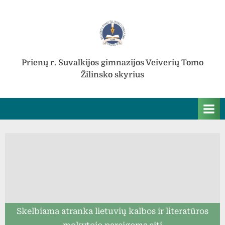
Skip
to
content
Prienų r. Suvalkijos gimnazijos Veiverių Tomo
Žilinsko skyrius
Skelbiama atranka lietuvių kalbos ir literatūros