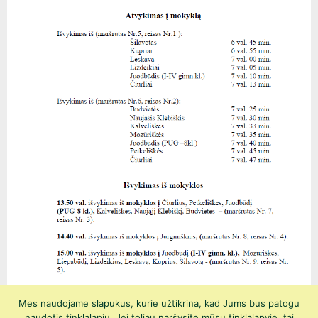
Mes naudojame slapukus, kurie užtikrina, kad Jums bus patogu
naudotis tinklalapiu. Jei toliau naršysite mūsų tinklalapyje, tai