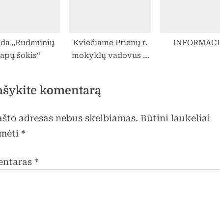
da „Rudeninių
Kviečiame Prienų r.
INFORMACI
lapų šokis“
mokyklų vadovus ir
mokytojus dalyvauti
„Erasmus+“
ašykite komentarą
mobilumo dalyvių
atrankoje
pašto adresas nebus skelbiamas.
Būtini laukeliai
mėti
*
entaras
*