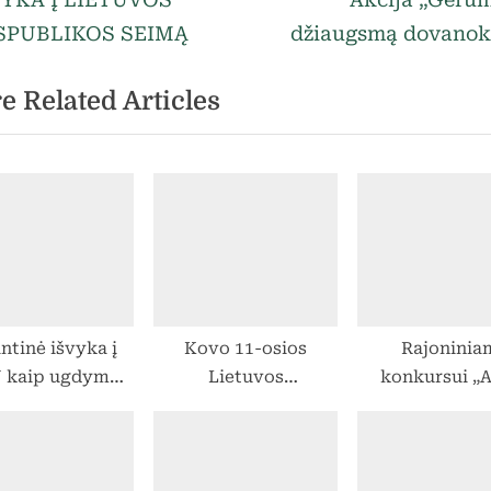
vigacija
e
SPUBLIKOS SEIMĄ
džiaugsmą dovanok
rp
x
e Related Articles
t
ašų
P
o
s
t
:
ntinė išvyka į
Kovo 11-osios
Rajoninia
 kaip ugdymo
Lietuvos
konkursui „A
arjerai dalis
Nepriklausomybės
policija“ pasir
dienos žygis