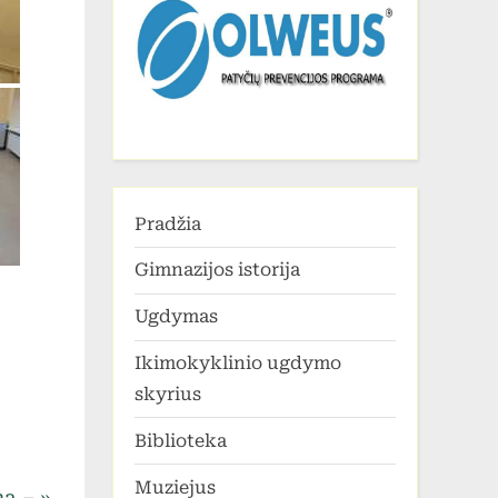
Pradžia
Gimnazijos istorija
Ugdymas
Ikimokyklinio ugdymo
skyrius
Biblioteka
Muziejus
mą –