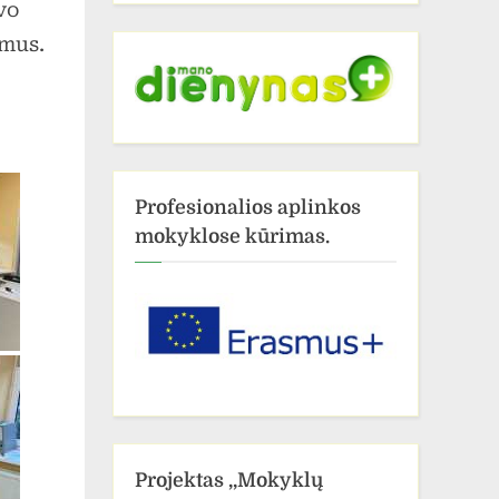
vo
imus.
Profesionalios aplinkos
mokyklose kūrimas.
Projektas ,,Mokyklų