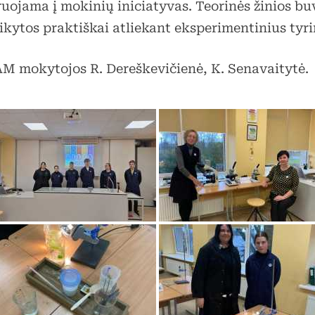
ruojama į mokinių iniciatyvas. Teorinės žinios bu
aikytos praktiškai atliekant eksperimentinius tyr
M mokytojos R. Dereškevičienė, K. Senavaitytė.