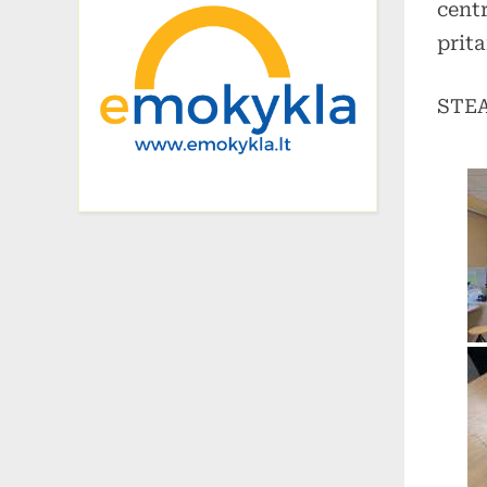
cent
prit
STEA