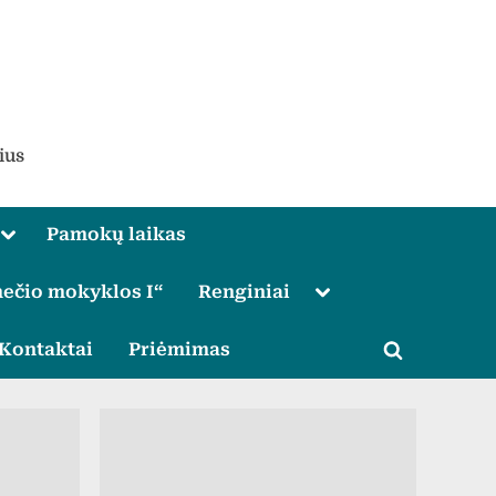
ius
Toggle
Pamokų laikas
sub-
menu
Toggle
ečio mokyklos I“
Renginiai
sub-
menu
le
Kontaktai
Priėmimas
Toggle
u
search
form