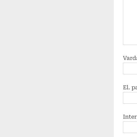
Vard
El. 
Inte