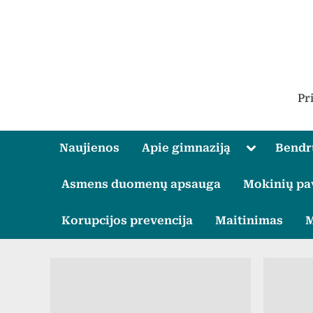
Skip
to
content
Pr
Toggle
Naujienos
Apie gimnaziją
Bend
sub-
menu
Asmens duomenų apsauga
Mokinių pa
Korupcijos prevencija
Maitinimas
M