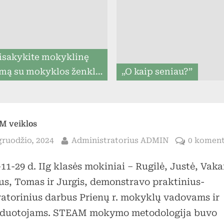
menu
isakykite mokyklinę
mą su mokyklos ženklu
„O kaip seniau?”
iki 07.31, ir mes
rantuojame, kad ją
tysime iki mokslo metų
M veiklos
pradžios (8togo.lt)
sted
By
gruodžio, 2024
Administratorius ADMIN
0 komen
11-29 d. IIg klasės mokiniai – Rugilė, Justė, Vaka
Toggle
us, Tomas ir Jurgis, demonstravo praktinius-
sub-
menu
ratorinius darbus Prienų r. mokyklų vadovams ir
duotojams. STEAM mokymo metodologija buvo