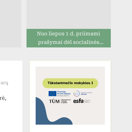
Nuo liepos 1 d. priimami
prašymai dėl socialinės
paramos mokiniams
įraše
tarų
STEAM
rė,
veiklos