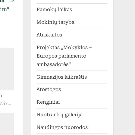
im“
Pamokų laikas
Mokinių taryba
Ataskaitos
Projektas „Mokyklos –
Europos parlamento
ambasadorės“
Gimnazijos laikraštis
Atostogos
m
Renginiai
š ir
uošę!
Nuotraukų galerija
Naudingos nuorodos