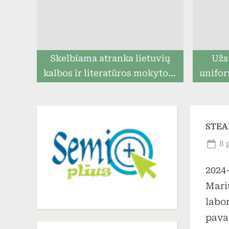
Skelbiama atranka lietuvių
Užs
kalbos ir literatūros mokytojo
unifor
pareigoms eiti
ga
prista
STEA
Po
8 
on
2024-
Mari
labo
pava