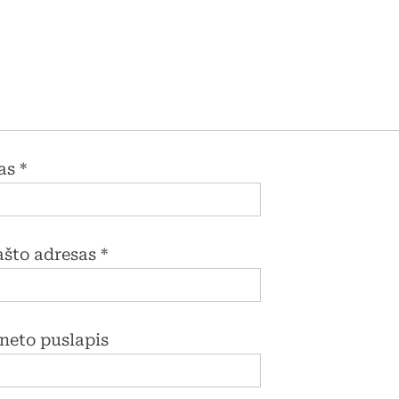
as
*
pašto adresas
*
rneto puslapis