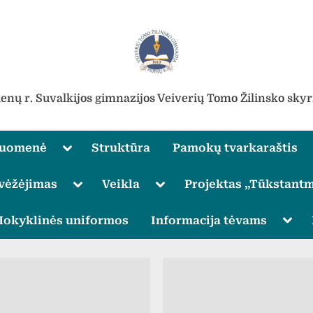
ienų r. Suvalkijos gimnazijos Veiverių Tomo Žilinsko skyr
Toggle
ruomenė
Struktūra
Pamokų tvarkaraštis
sub-
menu
Toggle
Toggle
vėžėjimas
Veikla
Projektas „Tūkstantm
sub-
sub-
menu
menu
Toggle
Togg
okyklinės uniformos
Informacija tėvams
sub-
sub-
menu
men
Toggle
sub-