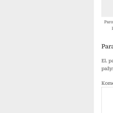
Paro
Par
El. 
pažy
Kom