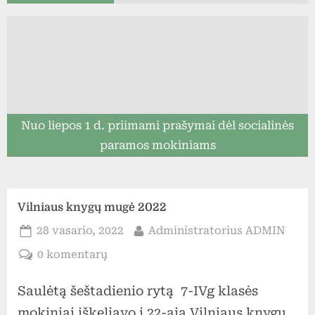
Nuo liepos 1 d. priimami prašymai dėl socialinės
paramos mokiniams
Vilniaus knygų mugė 2022
Posted
By
28 vasario, 2022
Administratorius ADMIN
on
įraše
0 komentarų
Vilniaus
Saulėtą šeštadienio rytą 7-IVg klasės
knygų
mugė
mokiniai iškeliavo į 22-ąją Vilniaus knygų