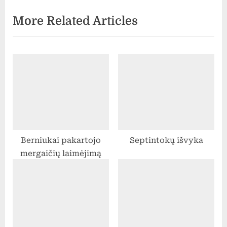
o
t
More Related Articles
u
P
s
o
P
s
o
t
s
:
t
:
Berniukai pakartojo
Septintokų išvyka
mergaičių laimėjimą