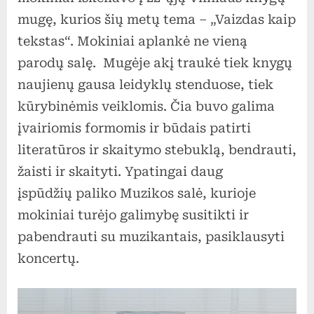
2022
mugę, kurios šių metų tema – „Vaizdas kaip
tekstas“. Mokiniai aplankė ne vieną
parodų salę. Mugėje akį traukė tiek knygų
naujienų gausa leidyklų stenduose, tiek
kūrybinėmis veiklomis. Čia buvo galima
įvairiomis formomis ir būdais patirti
literatūros ir skaitymo stebuklą, bendrauti,
žaisti ir skaityti. Ypatingai daug
įspūdžių paliko Muzikos salė, kurioje
mokiniai turėjo galimybę susitikti ir
pabendrauti su muzikantais, pasiklausyti
koncertų.