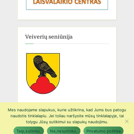
Veiverių seniūnija
Mes naudojame slapukus, kurie užtikrina, kad Jums bus patogu
naudotis tinklalapiu. Jei toliau naršysite mūsų tinklalapyje, tai
Copyright © 2026 Prienų r. Suvalkijos gimnazijos Veiverių Tomo
tolygu Jūsų sutikimui su slapukų naudojimu.
Žilinsko skyrius.
Taip,sutinku.
Ne,nesutinku.
Privatumo politika
PressBook Green WordPress theme
Powered by