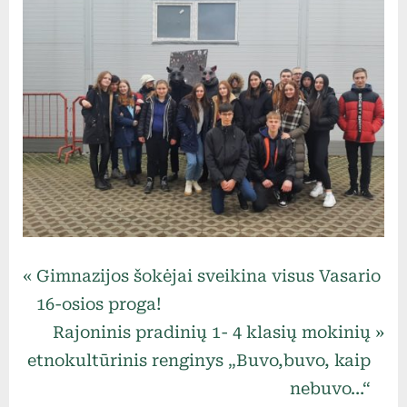
Uncategorized
Navigacija
P
Gimnazijos šokėjai sveikina visus Vasario
r
16-osios proga!
tarp
e
N
Rajoninis pradinių 1- 4 klasių mokinių
v
e
etnokultūrinis renginys „Buvo,buvo, kaip
įrašų
i
x
nebuvo…“