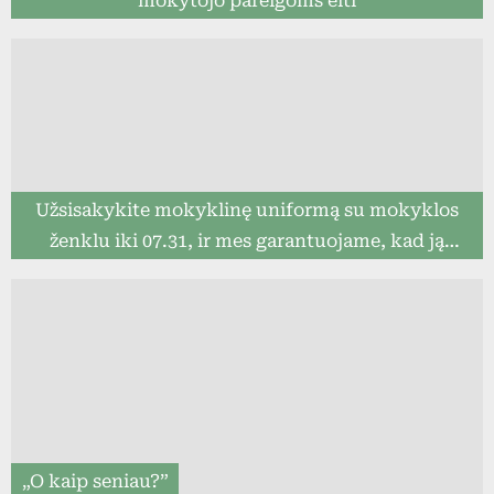
mokytojo pareigoms eiti
Užsisakykite mokyklinę uniformą su mokyklos
ženklu iki 07.31, ir mes garantuojame, kad ją
pristatysime iki mokslo metų pradžios (8togo.lt)
„O kaip seniau?”