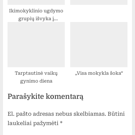
Ikimokyklinio ugdymo
grupių išvyka į
Skriaudžių buities
muziejų
Tarptautinė vaikų
„Visa mokykla šoka“
gynimo diena
Parašykite komentarą
El. pašto adresas nebus skelbiamas.
Būtini
laukeliai pažymėti
*