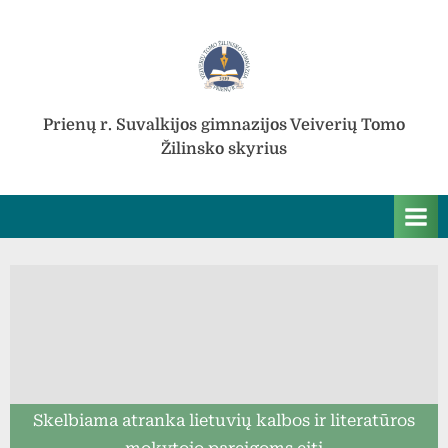
Skip
to
content
Prienų r. Suvalkijos gimnazijos Veiverių Tomo
Žilinsko skyrius
Skelbiama atranka lietuvių kalbos ir literatūros