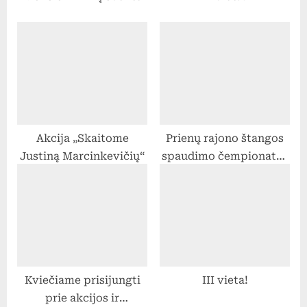
t
:
Akcija „Skaitome
Prienų rajono štangos
Justiną Marcinkevičių“
spaudimo čempionatas
2017 11 29
Kviečiame prisijungti
III vieta!
prie akcijos ir