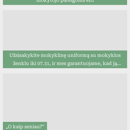
mokytojo pareigoms eiti
Užsisakykite mokyklinę uniformą su mokyklos
ženklu iki 07.31, ir mes garantuojame, kad ją
pristatysime iki mokslo metų pradžios (8togo.lt)
„O kaip seniau?”