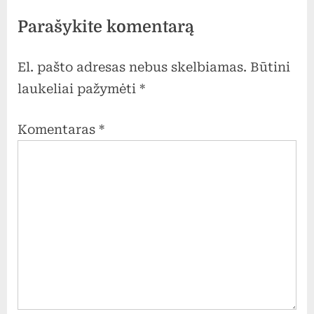
padovanoti knygų
Parašykite komentarą
gimnazijos bibliotekai.
El. pašto adresas nebus skelbiamas.
Būtini
laukeliai pažymėti
*
Komentaras
*