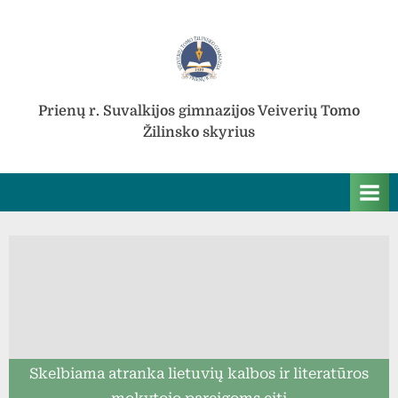
Skip
to
content
Prienų r. Suvalkijos gimnazijos Veiverių Tomo
Žilinsko skyrius
Skelbiama atranka lietuvių kalbos ir literatūros