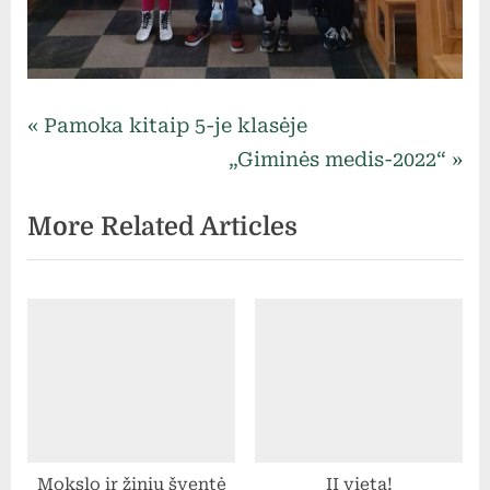
Uncategorized
Navigacija
P
Pamoka kitaip 5-je klasėje
r
N
„Giminės medis-2022“
tarp
e
e
More Related Articles
v
x
įrašų
i
t
o
P
u
o
s
s
P
t
o
:
s
Mokslo ir žinių šventė
II vieta!