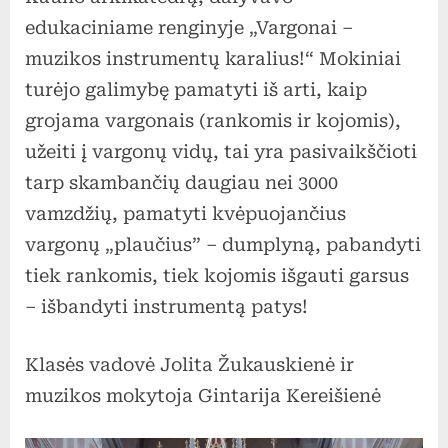
instrum
edukaciniame renginyje „Vargonai –
karalius
muzikos instrumentų karalius!“ Mokiniai
turėjo galimybę pamatyti iš arti, kaip
grojama vargonais (rankomis ir kojomis),
užeiti į vargonų vidų, tai yra pasivaikščioti
tarp skambančių daugiau nei 3000
vamzdžių, pamatyti kvėpuojančius
vargonų „plaučius” – dumplyną, pabandyti
tiek rankomis, tiek kojomis išgauti garsus
– išbandyti instrumentą patys!
Klasės vadovė Jolita Žukauskienė ir
muzikos mokytoja Gintarija Kereišienė