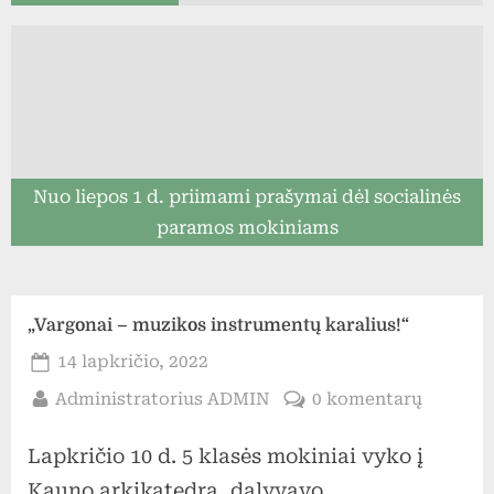
Nuo liepos 1 d. priimami prašymai dėl socialinės
paramos mokiniams
„Vargonai – muzikos instrumentų karalius!“
Posted
14 lapkričio, 2022
on
By
įraše
Administratorius ADMIN
0 komentarų
„Vargon
Lapkričio 10 d. 5 klasės mokiniai vyko į
–
muziko
Kauno arkikatedrą, dalyvavo