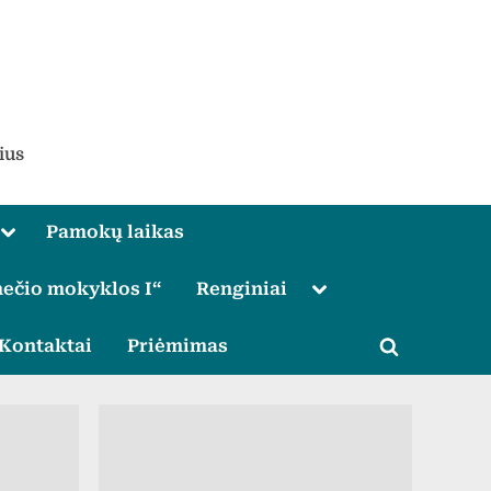
ius
Toggle
Pamokų laikas
sub-
menu
Toggle
ečio mokyklos I“
Renginiai
sub-
menu
le
Kontaktai
Priėmimas
Toggle
u
search
form