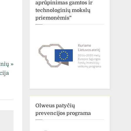
aprūpinimas gamtos ir
technologinių mokslų
priemonėmis“
inių
cija
Olweus patyčių
prevencijos programa