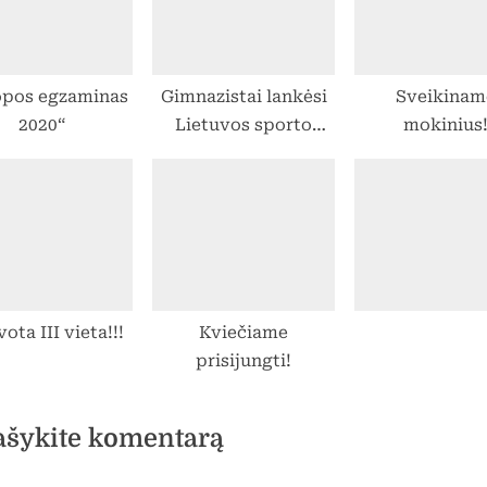
:
opos egzaminas
Gimnazistai lankėsi
Sveikinam
2020“
Lietuvos sporto
mokinius
universitete
ota III vieta!!!
Kviečiame
prisijungti!
ašykite komentarą