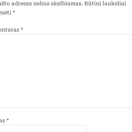
pašto adresas nebus skelbiamas.
Būtini laukeliai
mėti
*
entaras
*
as
*