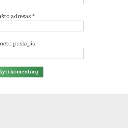
pašto adresas
*
rneto puslapis