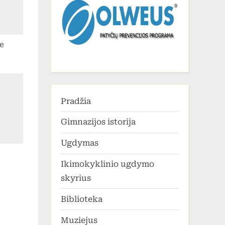
e
!
Pradžia
Gimnazijos istorija
Ugdymas
Ikimokyklinio ugdymo
skyrius
Biblioteka
Muziejus