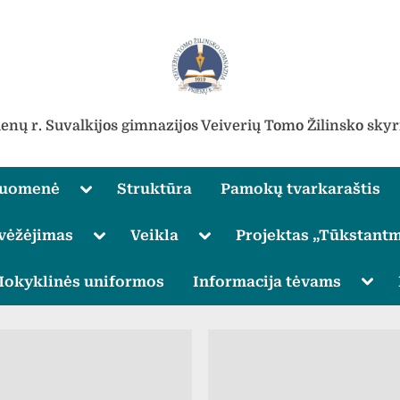
ienų r. Suvalkijos gimnazijos Veiverių Tomo Žilinsko skyr
Toggle
ruomenė
Struktūra
Pamokų tvarkaraštis
sub-
menu
Toggle
Toggle
vėžėjimas
Veikla
Projektas „Tūkstantm
sub-
sub-
menu
menu
Toggle
Togg
okyklinės uniformos
Informacija tėvams
sub-
sub-
menu
men
Toggle
sub-