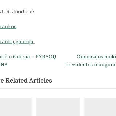
t. R. Juodienė
raukos
raukų galerija
egorized
vigacija
N
ričio 6 diena – PYRAGŲ
Gimnazijos mok
e
ENA
prezidentės inaugura
rp
x
e Related Articles
t
ašų
P
o
s
t