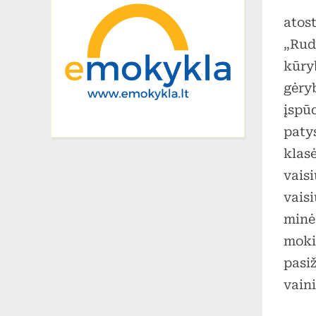
Kaip
atos
„Rud
kūry
gėry
įspū
patys
klas
vais
vaisi
minė
moki
pasiž
vain