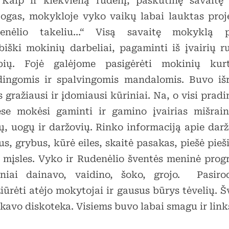
 ir kiekvieną rudenį, paskutinę savaitę 
togas, mokykloje vyko vaikų labai lauktas proj
enėlio takeliu…“ Visą savaitę mokyklą 
biški mokinių darbeliai, pagaminti iš įvairių r
bių. Fojė galėjome pasigėrėti mokinių kur
dingomis ir spalvingomis mandalomis. Buvo išr
 gražiausi ir įdomiausi kūriniai. Na, o visi prad
ėse mokėsi gaminti ir gamino įvairias mišrain
ių, uogų ir daržovių. Rinko informaciją apie darž
us, grybus, kūrė eiles, skaitė pasakas, piešė pieš
 mįsles. Vyko ir Rudenėlio šventės meninė prog
niai dainavo, vaidino, šoko, grojo. Pasir
iūrėti atėjo mokytojai ir gausus būrys tėvelių. 
ikavo diskoteka. Visiems buvo labai smagu ir lin