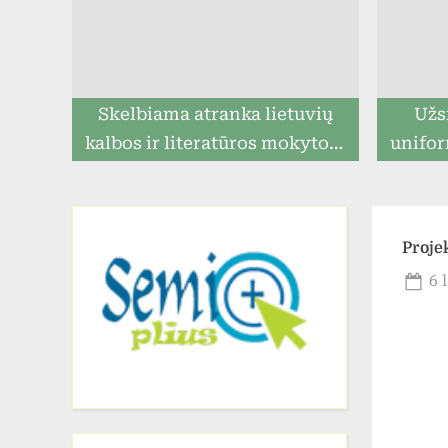
Skelbiama atranka lietuvių
Užs
kalbos ir literatūros mokytojo
unifor
pareigoms eiti
ga
prista
Proje
Po
6 
on