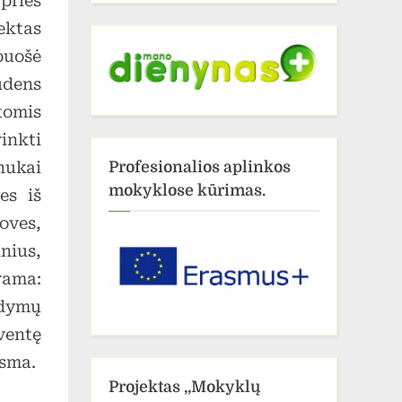
prieš
ektas
puošė
udens
tomis
inkti
inukai
Profesionalios aplinkos
mokyklose kūrimas.
es iš
oves,
inius,
rama:
odymų
Šventę
ksma.
Projektas ,,Mokyklų