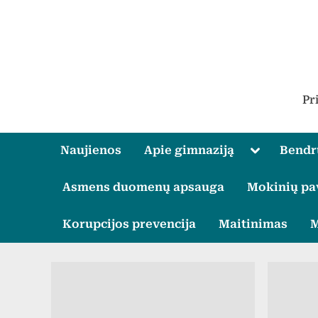
Skip
to
content
Pr
Toggle
Naujienos
Apie gimnaziją
Bend
sub-
menu
Asmens duomenų apsauga
Mokinių pa
Korupcijos prevencija
Maitinimas
M