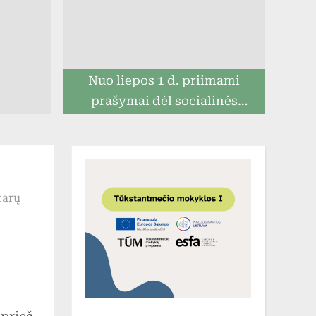
Nuo liepos 1 d. priimami
prašymai dėl socialinės
paramos mokiniams
įraše
tarų
Projektas
„Rudenėlio
takeliu…“