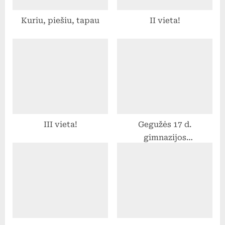
t
Kuriu, piešiu, tapau
II vieta!
:
III vieta!
Gegužės 17 d.
gimnazijos
ikimokyklinio ugdymo
skyriuje vyko vaikų
piknikas skirtas
paminėti šeimos ir
vaiko dieną. Renginio
metu, vaikai