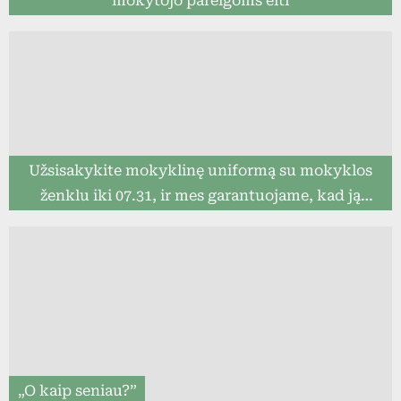
mokytojo pareigoms eiti
Užsisakykite mokyklinę uniformą su mokyklos
ženklu iki 07.31, ir mes garantuojame, kad ją
pristatysime iki mokslo metų pradžios (8togo.lt)
„O kaip seniau?”