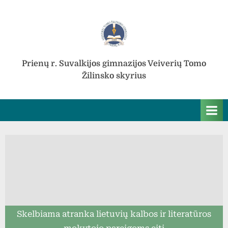
Skip
to
content
Prienų r. Suvalkijos gimnazijos Veiverių Tomo
Žilinsko skyrius
Skelbiama atranka lietuvių kalbos ir literatūros