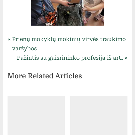
Uncategorized
Navigacija
P
Prienų mokyklų mokinių virvės traukimo
r
varžybos
tarp
e
N
Pažintis su gaisrininko profesija iš arti
v
e
įrašų
More Related Articles
i
x
o
t
u
P
s
o
P
s
o
t
s
: