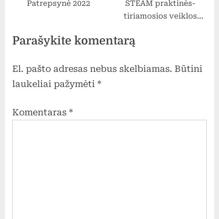
Patrepsynė 2022
STEAM praktinės-
pramogavo ant batuto,
tiriamosios veiklos
pūtė muilo burbulus,
mūsų mokykloje
vaišinosi savo
Parašykite komentarą
atsineštais skanėstais.
Piešė akvarele, kartu su
muzikos mokytoja šoko
El. pašto adresas nebus skelbiamas.
Būtini
ratelius, dainavo
laukeliai pažymėti
*
daineles.
Komentaras
*