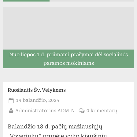
Nuo liepos 1 d. priimami prašymai dėl socialinės
paramos mokiniams
Ruošiantis Šv. Velykoms
Posted
19 balandžio, 2025
on
By
įraše
Administratorius ADMIN
0 komentarų
Ruošian
Balandžio 18 d. pačių mažiausiųjų
Šv.
Velyko
„Voveriukų” grupėje vyko kiaušinių