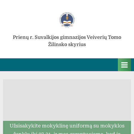
Skip
to
content
Prienų r. Suvalkijos gimnazijos Veiverių Tomo
Žilinsko skyrius
Užsisakykite mokyklinę uniformą su mokyklos