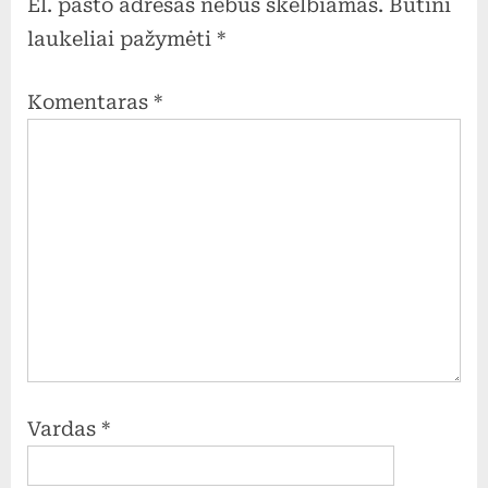
El. pašto adresas nebus skelbiamas.
Būtini
laukeliai pažymėti
*
Komentaras
*
Vardas
*