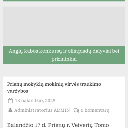
Anglų kabos konkursų ir olimpiadų dalyviai bei
prizininkai
Prienų mokyklų mokinių virvės traukimo
varžybos
Posted
18 balandžio, 2025
on
By
įraše
Administratorius ADMIN
0 komentarų
Prienų
Balandžio 17 d. Prienų r. Veiverių Tomo
mokykl