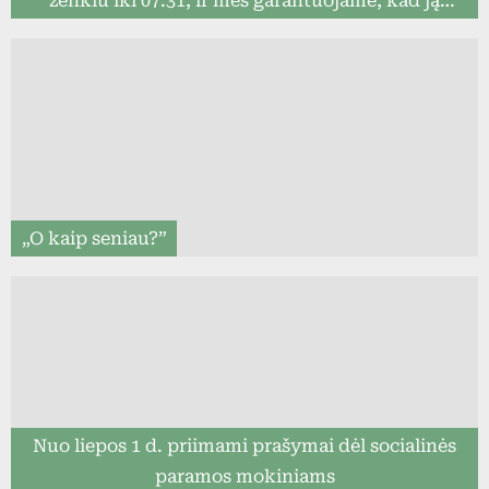
ženklu iki 07.31, ir mes garantuojame, kad ją
pristatysime iki mokslo metų pradžios (8togo.lt)
„O kaip seniau?”
Nuo liepos 1 d. priimami prašymai dėl socialinės
paramos mokiniams