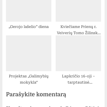
dalyvių atrankoje
„Gerojo lašelio” diena
Kviečiame Prienų r.
Veiverių Tomo Žilinsko
gimnazijos
pavaduotojus,
mokytojus ir pagalbos
mokiniui specialistus
dalyvauti „Erasmus+“
mobilumo dalyvių
Projektas „Galimybių
Lapkričio 16-oji –
atrankoje
mokykla“
tarptautinė
Tolerancijos diena
Parašykite komentarą