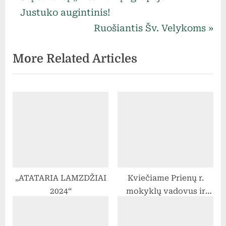
Navigacija
r
Justuko augintinis!
tarp
e
N
Ruošiantis Šv. Velykoms
v
e
įrašų
More Related Articles
i
x
o
t
u
P
s
o
P
s
o
t
s
:
t
„ATATARIA LAMZDŽIAI
Kviečiame Prienų r.
:
2024“
mokyklų vadovus ir
mokytojus dalyvauti
„Erasmus+“ mobilumo