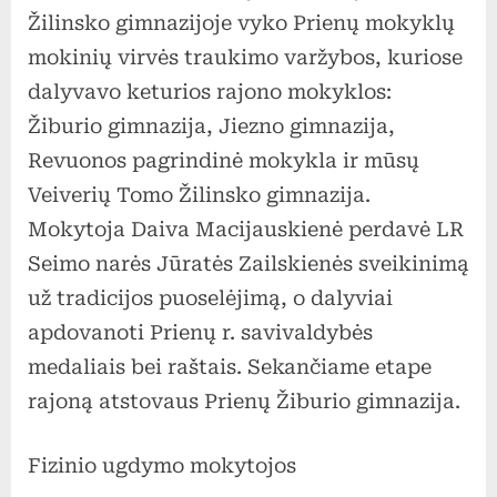
mokinių
Žilinsko gimnazijoje vyko Prienų mokyklų
virvės
mokinių virvės traukimo varžybos, kuriose
traukim
dalyvavo keturios rajono mokyklos:
varžybo
Žiburio gimnazija, Jiezno gimnazija,
Revuonos pagrindinė mokykla ir mūsų
Veiverių Tomo Žilinsko gimnazija.
Mokytoja Daiva Macijauskienė perdavė LR
Seimo narės Jūratės Zailskienės sveikinimą
už tradicijos puoselėjimą, o dalyviai
apdovanoti Prienų r. savivaldybės
medaliais bei raštais. Sekančiame etape
rajoną atstovaus Prienų Žiburio gimnazija.
Fizinio ugdymo mokytojos