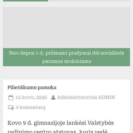
Nuo liepos 1 d. priimami prašymai dėl socialinės
paramos mokiniams
Pilietiškumo pamoka
Posted
By
12 kovo, 2020
Administratorius ADMIN
on
įraše
0 komentarų
Pilietiškumo
Kovo 9 d. gimnazijoje lankėsi Valstybės
pamoka
pažinimo centro atstovas, kuris vedė