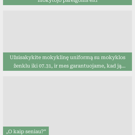
mokytojo pareigoms eiti
Užsisakykite mokyklinę uniformą su mokyklos
ženklu iki 07.31, ir mes garantuojame, kad ją
pristatysime iki mokslo metų pradžios (8togo.lt)
„O kaip seniau?”