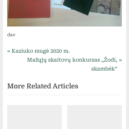
dav
Uncategorized
Navigacija
P
Kaziuko mugė 2020 m.
r
N
Mažųjų skaitovų konkursas „Žodi,
tarp
e
e
skambėk“
v
x
įrašų
More Related Articles
i
t
o
P
u
o
s
s
P
t