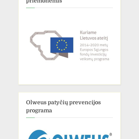
priemonėmis“
Olweus patyčių prevencijos
programa