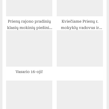
o
:
s
t
Prienų rajono pradinių
Kviečiame Prienų r.
:
klasių mokinių piešinių
mokyklų vadovus ir
konkursas „Miškas –
mokytojus dalyvauti
visų namai“
„Erasmus+“ mobilumo
dalyvių atrankoje
Vasario 16-oji!