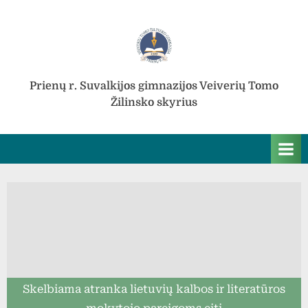
Skip
to
content
Prienų r. Suvalkijos gimnazijos Veiverių Tomo
Žilinsko skyrius
Skelbiama atranka lietuvių kalbos ir literatūros