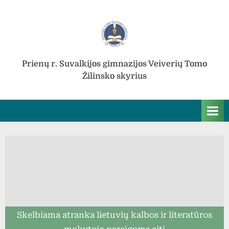
Skip
to
content
Prienų r. Suvalkijos gimnazijos Veiverių Tomo
Žilinsko skyrius
Skelbiama atranka lietuvių kalbos ir literatūros