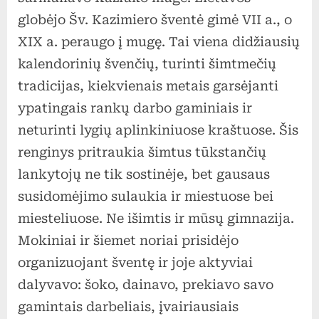
globėjo Šv. Kazimiero šventė gimė VII a., o
XIX a. peraugo į mugę. Tai viena didžiausių
kalendorinių švenčių, turinti šimtmečių
tradicijas, kiekvienais metais garsėjanti
ypatingais rankų darbo gaminiais ir
neturinti lygių aplinkiniuose kraštuose. Šis
renginys pritraukia šimtus tūkstančių
lankytojų ne tik sostinėje, bet gausaus
susidomėjimo sulaukia ir miestuose bei
miesteliuose. Ne išimtis ir mūsų gimnazija.
Mokiniai ir šiemet noriai prisidėjo
organizuojant šventę ir joje aktyviai
dalyvavo: šoko, dainavo, prekiavo savo
gamintais darbeliais, įvairiausiais