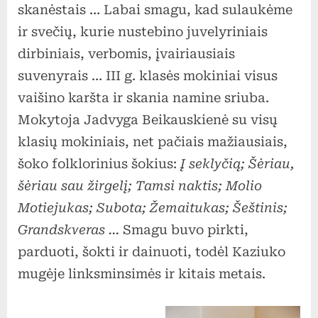
skanėstais … Labai smagu, kad sulaukėme
ir svečių, kurie nustebino juvelyriniais
dirbiniais, verbomis, įvairiausiais
suvenyrais … III g. klasės mokiniai visus
vaišino karšta ir skania namine sriuba.
Mokytoja Jadvyga Beikauskienė su visų
klasių mokiniais, net pačiais mažiausiais,
šoko folklorinius šokius:
Į seklyčią; Šėriau,
šėriau sau žirgelį; Tamsi naktis; Molio
Motiejukas; Subota; Žemaitukas; Šeštinis;
Grandskveras …
Smagu buvo pirkti,
parduoti, šokti ir dainuoti, todėl Kaziuko
mugėje linksminsimės ir kitais metais.