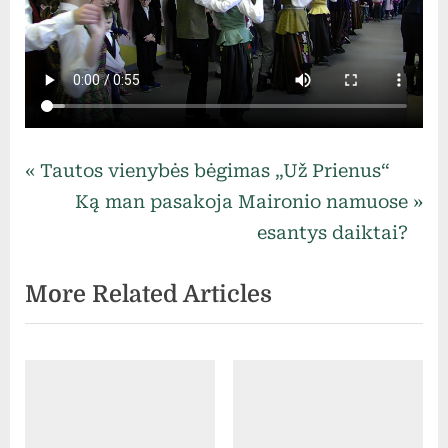
Uncategorized
Navigacija
P
Tautos vienybės bėgimas „Už Prienus“
r
N
Ką man pasakoja Maironio namuose
tarp
e
e
esantys daiktai?
v
x
įrašų
More Related Articles
i
t
o
P
u
o
s
s
P
t