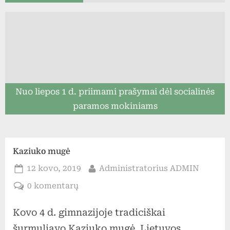
Nuo liepos 1 d. priimami prašymai dėl socialinės
paramos mokiniams
Kaziuko mugė
Posted
By
12 kovo, 2019
Administratorius ADMIN
on
įraše
0 komentarų
Kaziuko
Kovo 4 d. gimnazijoje tradiciškai
mugė
šurmuliavo Kaziuko mugė. Lietuvos