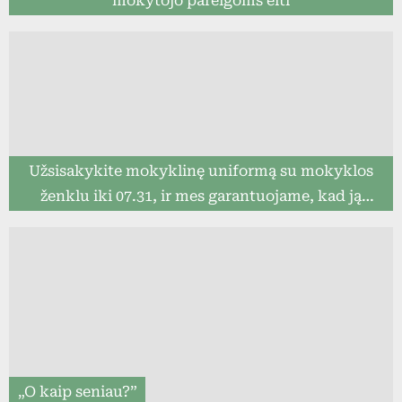
mokytojo pareigoms eiti
Užsisakykite mokyklinę uniformą su mokyklos
ženklu iki 07.31, ir mes garantuojame, kad ją
pristatysime iki mokslo metų pradžios (8togo.lt)
„O kaip seniau?”