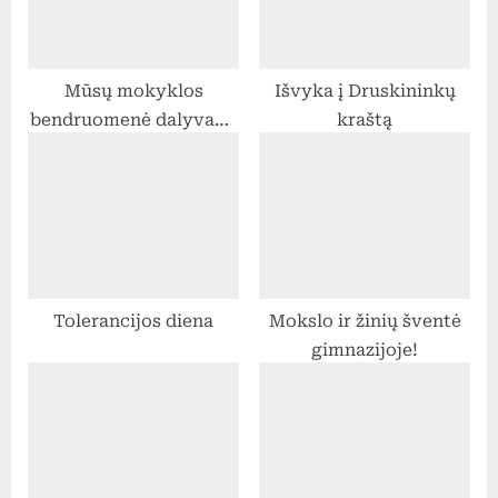
o
:
s
t
Mūsų mokyklos
Išvyka į Druskininkų
:
bendruomenė dalyvavo
kraštą
Nacionaliniame
diktante
Tolerancijos diena
Mokslo ir žinių šventė
gimnazijoje!