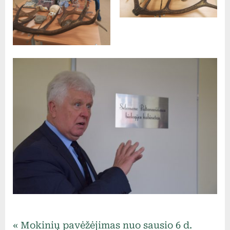
Uncategorized
Navigacija
P
Mokinių pavėžėjimas nuo sausio 6 d.