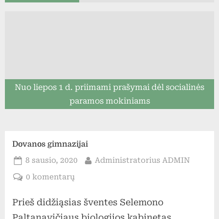
Nuo liepos 1 d. priimami prašymai dėl socialinės
paramos mokiniams
Dovanos gimnazijai
Posted
By
8 sausio, 2020
Administratorius ADMIN
on
įraše
0 komentarų
Dovanos
Prieš didžiąsias šventes Selemono
gimnazijai
Paltanavičiaus biologijos kabinetas