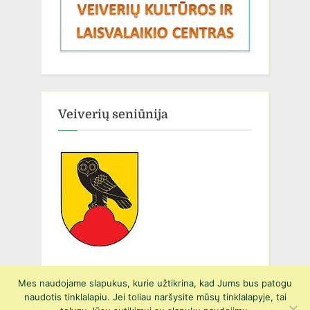
Veiverių seniūnija
Mes naudojame slapukus, kurie užtikrina, kad Jums bus patogu
naudotis tinklalapiu. Jei toliau naršysite mūsų tinklalapyje, tai
Copyright © 2026 Prienų r. Suvalkijos gimnazijos Veiverių Tomo