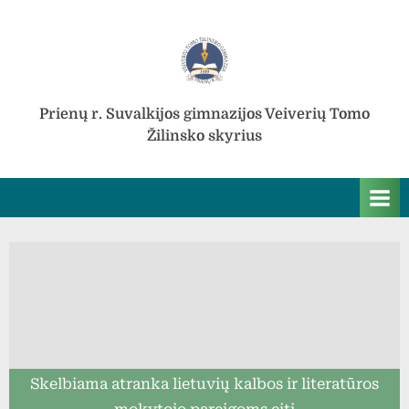
Skip
to
content
Prienų r. Suvalkijos gimnazijos Veiverių Tomo
Žilinsko skyrius
Skelbiama atranka lietuvių kalbos ir literatūros