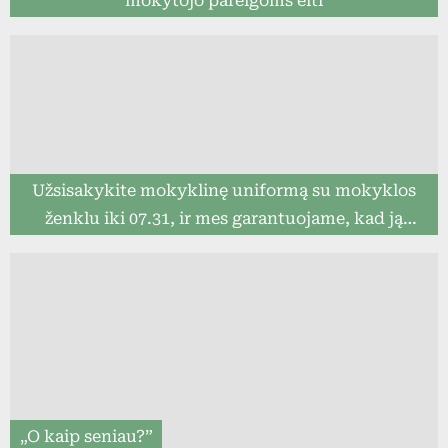
mokytojo pareigoms eiti
Užsisakykite mokyklinę uniformą su mokyklos
ženklu iki 07.31, ir mes garantuojame, kad ją
pristatysime iki mokslo metų pradžios (8togo.lt)
„O kaip seniau?”