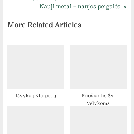
r
N
Nauji metai – naujos pergalės!
tarp
e
e
More Related Articles
v
x
įrašų
i
t
o
P
u
o
s
s
P
t
o
:
s
Išvyka į Klaipėdą
Ruošiantis Šv.
t
Velykoms
: