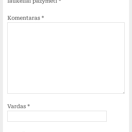
laukeliai pažymėti
*
Komentaras
*
Vardas
*