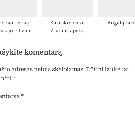
andien mūsų
Susitikimas su
Angelų taka
azijoje fizinio
Alytaus apskr.
ymo pamokos
vyriausiojo policijos
sideda kitaip
komisariato Prienų
ašykite komentarą
rajono policijos
komisariato
pašto adresas nebus skelbiamas.
Būtini laukeliai
bendruomenės
pareigūnais
mėti
*
entaras
*