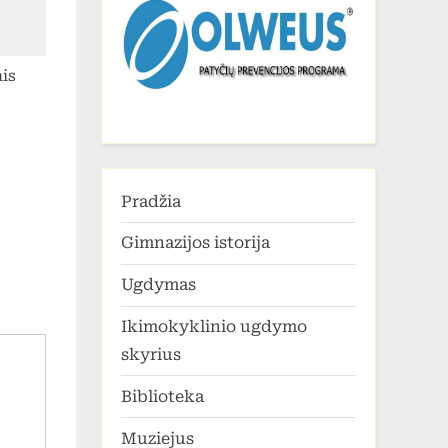
is
Pradžia
Gimnazijos istorija
Ugdymas
Ikimokyklinio ugdymo
skyrius
Biblioteka
Muziejus