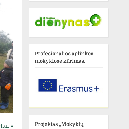
Užgavėnės!
Profesionalios aplinkos
mokyklose kūrimas.
Projektas ,,Mokyklų
liai