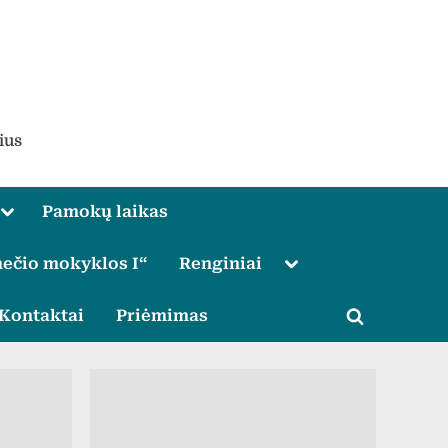
ius
Toggle
Pamokų laikas
sub-
menu
Toggle
ečio mokyklos I“
Renginiai
sub-
menu
le
Kontaktai
Priėmimas
Toggle
u
search
form