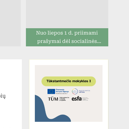
Nuo liepos 1 d. priimami
prašymai dėl socialinės
paramos mokiniams
įraše
Ikimokyklinio
pių
ugdymo
grupių
vaikų
šventė
–