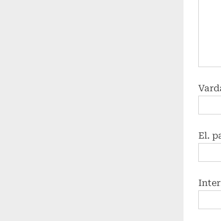
Vard
El. 
Inte