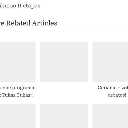
e
kurso II etapas
rp
x
e Related Articles
t
ašų
P
o
s
t
:
acinė programa
Geriame – žol
oTukas Tukas“!
arbatas!