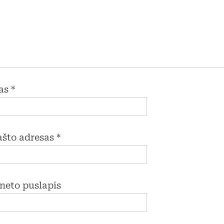
as
*
pašto adresas
*
rneto puslapis