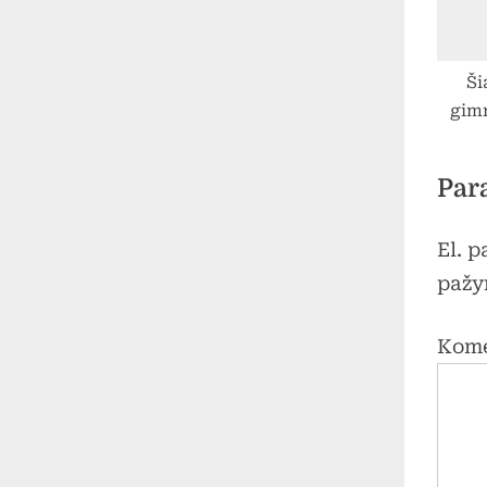
Ši
gimn
ugd
pra
Par
El. 
pažy
Kom