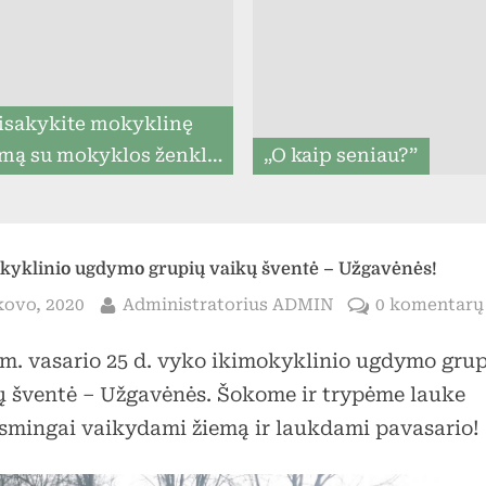
menu
isakykite mokyklinę
mą su mokyklos ženklu
„O kaip seniau?”
iki 07.31, ir mes
rantuojame, kad ją
tysime iki mokslo metų
kyklinio ugdymo grupių vaikų šventė – Užgavėnės!
pradžios (8togo.lt)
sted
By
kovo, 2020
Administratorius ADMIN
0 komentarų
 m. vasario 25 d. vyko ikimokyklinio ugdymo gru
Toggle
ų šventė – Užgavėnės. Šokome ir trypėme lauke
sub-
menu
smingai vaikydami žiemą ir laukdami pavasario!