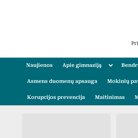
Skip
to
content
Pr
Toggle
Naujienos
Apie gimnaziją
Bend
sub-
menu
Asmens duomenų apsauga
Mokinių pa
Korupcijos prevencija
Maitinimas
M