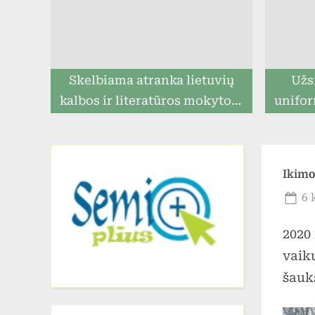
Skelbiama atranka lietuvių
Užs
kalbos ir literatūros mokytojo
unifor
pareigoms eiti
ga
prista
Ikimo
Po
6 
on
2020
vaik
šauk