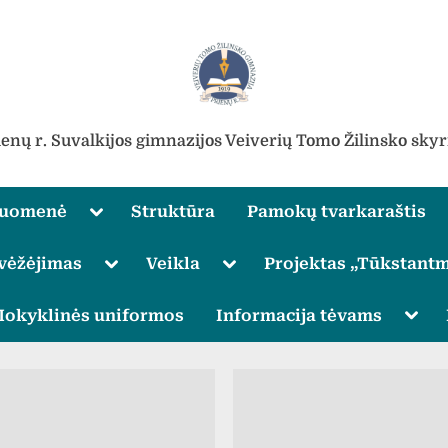
ienų r. Suvalkijos gimnazijos Veiverių Tomo Žilinsko skyr
Toggle
ruomenė
Struktūra
Pamokų tvarkaraštis
sub-
menu
Toggle
Toggle
vėžėjimas
Veikla
Projektas „Tūkstantm
sub-
sub-
menu
menu
Toggle
Togg
okyklinės uniformos
Informacija tėvams
sub-
sub-
menu
men
Toggle
sub-