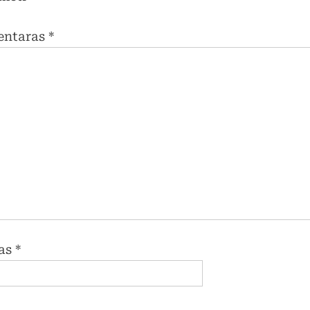
entaras
*
as
*