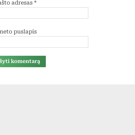
pašto adresas
*
rneto puslapis