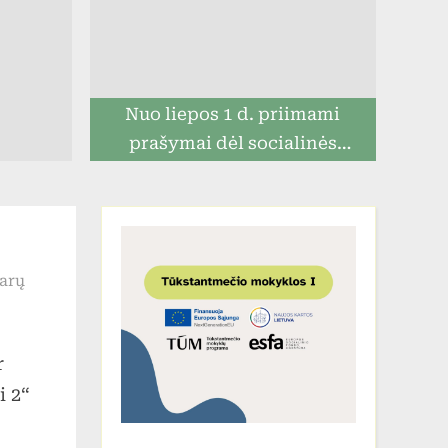
Nuo liepos 1 d. priimami
prašymai dėl socialinės
paramos mokiniams
įraše
arų
Žiemos
šventė
r
i 2“