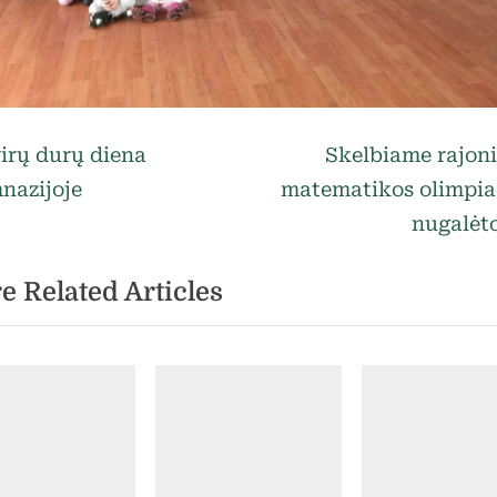
egorized
vigacija
N
irų durų diena
Skelbiame rajon
e
nazijoje
matematikos olimpia
rp
x
nugalėt
t
ašų
e Related Articles
P
o
s
t
: