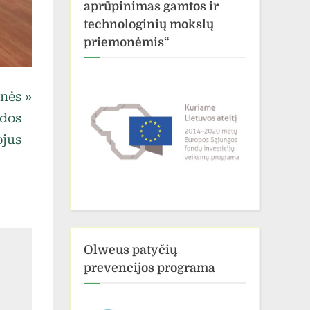
aprūpinimas gamtos ir
technologinių mokslų
priemonėmis“
inės
dos
ojus
Olweus patyčių
prevencijos programa