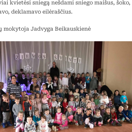
viai kvietėsi sniegą nešdami sniego maišus, šoko,
avo, deklamavo eilėraščius.
ų mokytoja Jadvyga Beikauskienė