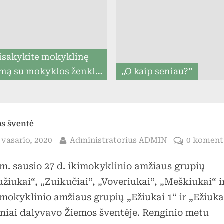
menu
isakykite mokyklinę
mą su mokyklos ženklu
„O kaip seniau?”
iki 07.31, ir mes
rantuojame, kad ją
tysime iki mokslo metų
s šventė
pradžios (8togo.lt)
sted
By
 vasario, 2020
Administratorius ADMIN
0 koment
 m. sausio 27 d. ikimokyklinio amžiaus grupių
Toggle
žiukai“, „Zuikučiai“, „Voveriukai“, „Meškiukai“ i
sub-
menu
mokyklinio amžiaus grupių „Ežiukai 1“ ir „Ežiuka
niai dalyvavo Žiemos šventėje. Renginio metu