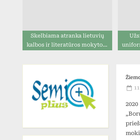
Skelbiama atranka lietuvių
Užs
kalbos ir literatūros mokytojo
unifor
pareigoms eiti
ga
prista
Žiemo
Po
11
on
2020
„Boru
prieš
moki