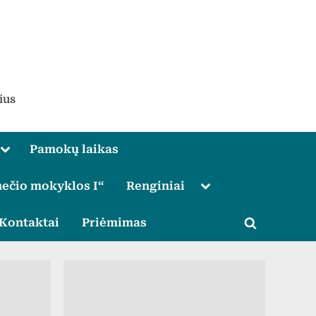
ius
Toggle
Pamokų laikas
sub-
menu
Toggle
ečio mokyklos I“
Renginiai
sub-
menu
le
Kontaktai
Priėmimas
Toggle
u
search
form