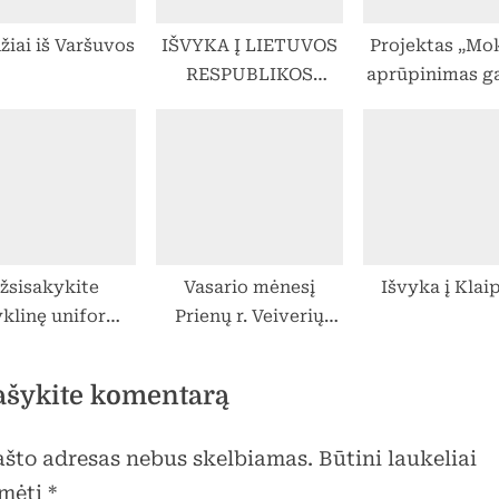
žiai iš Varšuvos
IŠVYKA Į LIETUVOS
Projektas „Mo
RESPUBLIKOS
aprūpinimas g
SEIMĄ
ir technolog
mokslų
priemonėmi
žsisakykite
Vasario mėnesį
Išvyka į Klai
klinę uniformą
Prienų r. Veiverių
okyklos ženklu
Tomo Žilinsko
 07.31, ir mes
gimnazijos mokiniai
ašykite komentarą
tuojame, kad ją
dalyvavo rajoninėje
statysime iki
matematikos
pašto adresas nebus skelbiamas.
Būtini laukeliai
okslo metų
olimpiadoje.
žios (8togo.lt)
mėti
*