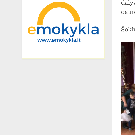
daly
dain
Šoki