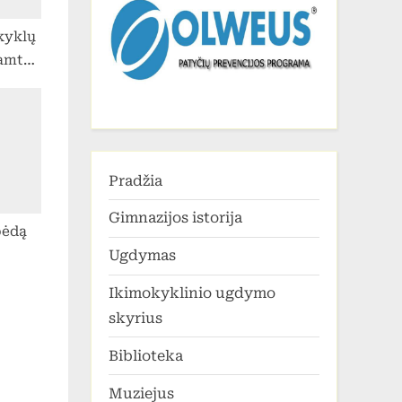
kyklų
amtos
inių
s“
Pradžia
Gimnazijos istorija
pėdą
Ugdymas
Ikimokyklinio ugdymo
skyrius
Biblioteka
Muziejus