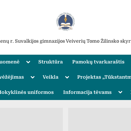
ienų r. Suvalkijos gimnazijos Veiverių Tomo Žilinsko skyr
Toggle
ruomenė
Struktūra
Pamokų tvarkaraštis
sub-
menu
Toggle
Toggle
vėžėjimas
Veikla
Projektas „Tūkstantm
sub-
sub-
menu
menu
Toggle
Togg
okyklinės uniformos
Informacija tėvams
sub-
sub-
menu
men
Toggle
sub-