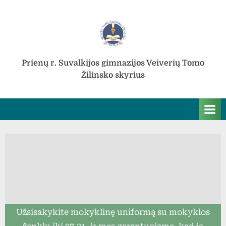
Skip
to
content
Prienų r. Suvalkijos gimnazijos Veiverių Tomo
Žilinsko skyrius
Užsisakykite mokyklinę uniformą su mokyklos