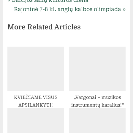
Navigacija
r
N
Rajoninė 7-8 kl. anglų kalbos olimpiada
tarp
e
e
More Related Articles
v
x
įrašų
i
t
o
P
u
o
s
s
P
t
o
:
s
KVIEČIAME VISUS
„Vargonai – muzikos
t
APSILANKYTI!
instrumentų karalius!“
: