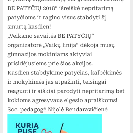
PATYČIŲ
BE PATYČIŲ 2018“ išreiškė nepritarimą
2018”
patyčioms ir ragino visus stabdyti šį
smurtą kasdien!
„Veiksmo savaitės BE PATYČIŲ“
organizatorė „Vaikų linija“ dėkoja mūsų
gimnazijos mokiniams aktyviai
prisidėjusiems prie šios akcijos.
Kasdien stabdykime patyčias, kalbėkimės
ir mokykimės jas atpažinti, teisingai
reaguoti ir aiškiai parodyti nepritarimą bet
kokioms agresyvaus elgesio apraiškoms!
Soc. pedagogė Nijolė Bendaravičienė