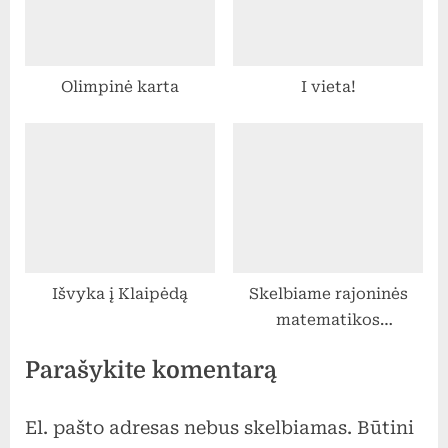
Olimpinė karta
I vieta!
Išvyka į Klaipėdą
Skelbiame rajoninės
matematikos
olimpiados nugalėtojus
Parašykite komentarą
El. pašto adresas nebus skelbiamas.
Būtini