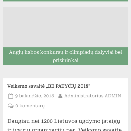
Anglų kabos konkursų ir olimpiadų dalyviai bei
prizininkai
Veiksmo savaitė „BE PATYČIŲ 2018”
Posted
By
9 balandžio, 2018
Administratorius ADMIN
on
įraše
0 komentarų
Veiksmo
Daugiau nei 1200 Lietuvos ugdymo įstaigų
savaitė
„BE
ir įvairių organizacijų per „Veiksmo savaitę