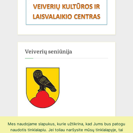
Veiverių seniūnija
Mes naudojame slapukus, kurie užtikrina, kad Jums bus patogu
naudotis tinklalapiu. Jei toliau naršysite mūsų tinklalapyje, tai
Copyright © 2026 Prienų r. Suvalkijos gimnazijos Veiverių Tomo