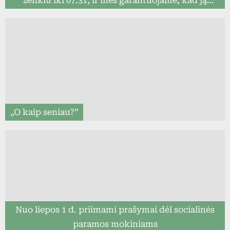
ženklu iki 07.31, ir mes garantuojame, kad ją
pristatysime iki mokslo metų pradžios (8togo.lt)
„O kaip seniau?”
Nuo liepos 1 d. priimami prašymai dėl socialinės
paramos mokiniams