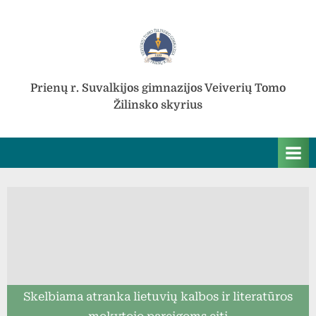
Skip
to
content
Prienų r. Suvalkijos gimnazijos Veiverių Tomo
Žilinsko skyrius
Skelbiama atranka lietuvių kalbos ir literatūros