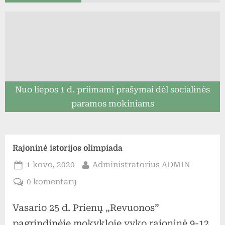
Nuo liepos 1 d. priimami prašymai dėl socialinės
paramos mokiniams
Rajoninė istorijos olimpiada
Posted
By
1 kovo, 2020
Administratorius ADMIN
on
įraše
0 komentarų
Rajoninė
Vasario 25 d. Prienų „Revuonos”
istorijos
olimpiada
pagrindinėje mokykloje vyko rajoninė 9-12