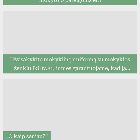
mokytojo pareigoms eiti
Užsisakykite mokyklinę uniformą su mokyklos
ženklu iki 07.31, ir mes garantuojame, kad ją
pristatysime iki mokslo metų pradžios (8togo.lt)
„O kaip seniau?”