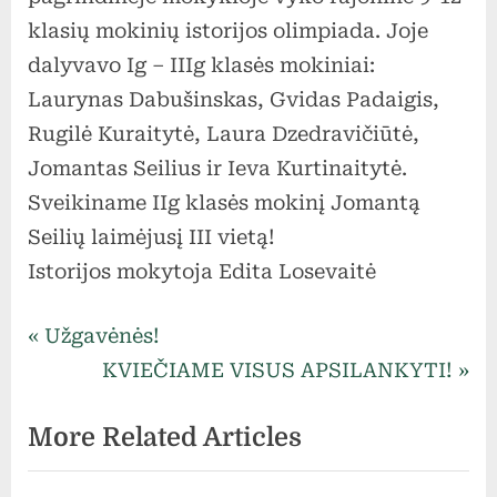
klasių mokinių istorijos olimpiada. Joje
dalyvavo Ig – IIIg klasės mokiniai:
Laurynas Dabušinskas, Gvidas Padaigis,
Rugilė Kuraitytė, Laura Dzedravičiūtė,
Jomantas Seilius ir Ieva Kurtinaitytė.
Sveikiname IIg klasės mokinį Jomantą
Seilių laimėjusį III vietą!
Istorijos mokytoja Edita Losevaitė
Uncategorized
Navigacija
P
Užgavėnės!
r
N
KVIEČIAME VISUS APSILANKYTI!
tarp
e
e
More Related Articles
v
x
įrašų
i
t