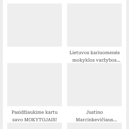
o
P
u
o
s
s
P
t
o
:
s
Lietuvos kariuomenės
t
mokyklos varžybos
:
„Krašto gynyba“
Pasidžiaukime kartu
Justino
savo MOKYTOJAIS!
Marcinkevičiaus
kūrybos skaitymai