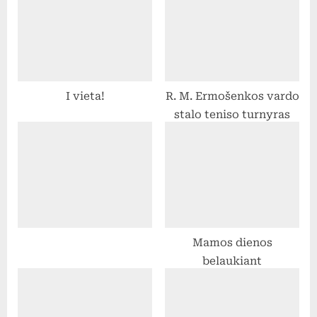
P
s
o
t
s
:
t
I vieta!
R. M. Ermošenkos vardo
:
stalo teniso turnyras
Mamos dienos
belaukiant