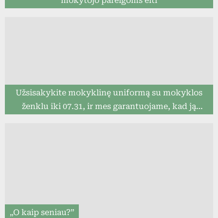
mokytojo pareigoms eiti
Užsisakykite mokyklinę uniformą su mokyklos
ženklu iki 07.31, ir mes garantuojame, kad ją
pristatysime iki mokslo metų pradžios (8togo.lt)
„O kaip seniau?”