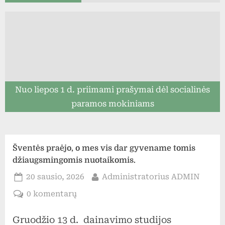
Nuo liepos 1 d. priimami prašymai dėl socialinės
paramos mokiniams
Šventės praėjo, o mes vis dar gyvename tomis
džiaugsmingomis nuotaikomis.
Posted
By
20 sausio, 2026
Administratorius ADMIN
on
įraše
0 komentarų
Šventės
Gruodžio 13 d. dainavimo studijos
praėjo,