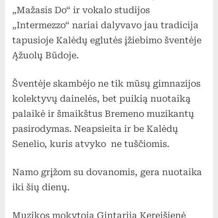
o
„Mažasis Do“ ir vokalo studijos
mes
„Intermezzo“ nariai dalyvavo jau tradicija
vis
tapusioje Kalėdų eglutės įžiebimo šventėje
dar
Ąžuolų Būdoje.
gyvename
tomis
Šventėje skambėjo ne tik mūsų gimnazijos
džiaugsmingomis
nuotaikomis.
kolektyvų dainelės, bet puikią nuotaiką
palaikė ir šmaikštus Bremeno muzikantų
pasirodymas. Neapsieita ir be Kalėdų
Senelio, kuris atvyko ne tuščiomis.
Namo grįžom su dovanomis, gera nuotaika
iki šių dienų.
Muzikos mokytoja Gintarija Kereišienė