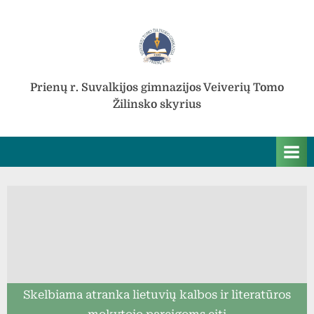
Skip
to
content
Prienų r. Suvalkijos gimnazijos Veiverių Tomo
Žilinsko skyrius
Skelbiama atranka lietuvių kalbos ir literatūros