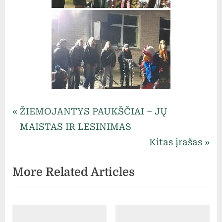
Uncategorized
Navigacija
P
ŽIEMOJANTYS PAUKŠČIAI – JŲ
r
MAISTAS IR LESINIMAS
tarp
e
N
Kitas įrašas
v
e
įrašų
More Related Articles
i
x
o
t
u
P
s
o