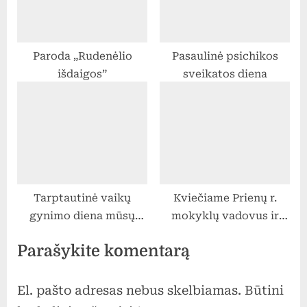
Paroda „Rudenėlio
Pasaulinė psichikos
išdaigos”
sveikatos diena
Tarptautinė vaikų
Kviečiame Prienų r.
gynimo diena mūsų
mokyklų vadovus ir
gimnazijoje
mokytojus dalyvauti
Parašykite komentarą
„Erasmus+“ mobilumo
dalyvių atrankoje
El. pašto adresas nebus skelbiamas.
Būtini