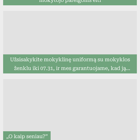
mokytojo pareigoms eiti
Užsisakykite mokyklinę uniformą su mokyklos
ženklu iki 07.31, ir mes garantuojame, kad ją
pristatysime iki mokslo metų pradžios (8togo.lt)
„O kaip seniau?”