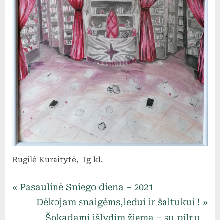
Rugilė Kuraitytė, IIg kl.
Uncategorized
Navigacija
P
Pasaulinė Sniego diena – 2021
r
N
Dėkojam snaigėms,ledui ir šaltukui !
tarp
e
e
Šokadami išlydim žiemą – su pilnu