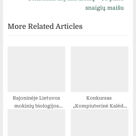
v
x
snaigių maišu
įrašų
i
t
More Related Articles
o
P
u
o
s
s
P
t
o
:
s
t
:
Rajoninėje Lietuvos
Konkursas
mokinių biologijos
„Kompiuterinė Kalėdų
olimpiadoje iškovota II
pasaka“
vieta!!!