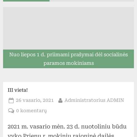
Nuo liepos 1 d. priimami prašymai dėl socialinės
paramos mokiniams
III vieta!
Posted
By
26 vasario, 2021
Administratorius ADMIN
on
įraše
0 komentarų
III
2021 m. vasario mėn. 23 d. nuotoliniu būdu
vieta!
vyko Prienų r. mokinių rajoninė dailės