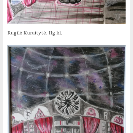
Rugilė Kuraitytė, IIg kl.