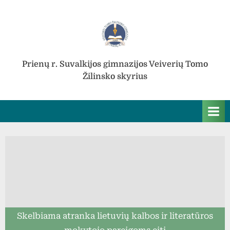
Skip
to
content
Prienų r. Suvalkijos gimnazijos Veiverių Tomo
Žilinsko skyrius
Skelbiama atranka lietuvių kalbos ir literatūros