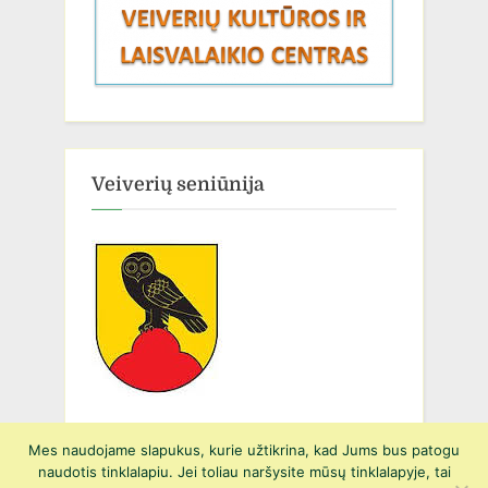
Veiverių seniūnija
Mes naudojame slapukus, kurie užtikrina, kad Jums bus patogu
naudotis tinklalapiu. Jei toliau naršysite mūsų tinklalapyje, tai
Copyright © 2026 Prienų r. Suvalkijos gimnazijos Veiverių Tomo