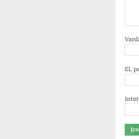
Vard
El. 
Inte