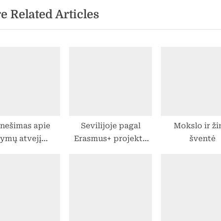
e Related Articles
t
ašų
P
o
s
t
:
nešimas apie
Sevilijoje pagal
Mokslo ir ži
tymų atvejį
Erasmus+ projektą
šventė
gimnazijoje
kursai apie mokinių
motyvaciją