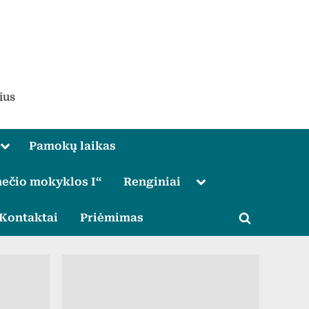
ius
Toggle
Pamokų laikas
sub-
menu
Toggle
ečio mokyklos I“
Renginiai
sub-
menu
le
Kontaktai
Priėmimas
Toggle
u
search
form