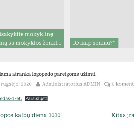
menu
isakykite mokyklinę
mą su mokyklos ženklu
„O kaip seniau?”
iki 07.31, ir mes
rantuojame, kad ją
tysime iki mokslo metų
iama atranka logopedo pareigoms užimti.
pradžios (8togo.lt)
sted
By
 rugsėjo, 2020
Administratorius ADMIN
0 koment
edas-1-et.
Parsisiųsti
Toggle
sub-
egorized
vigacija
N
opos kalbų diena 2020
Kitas įr
menu
e
rp
x