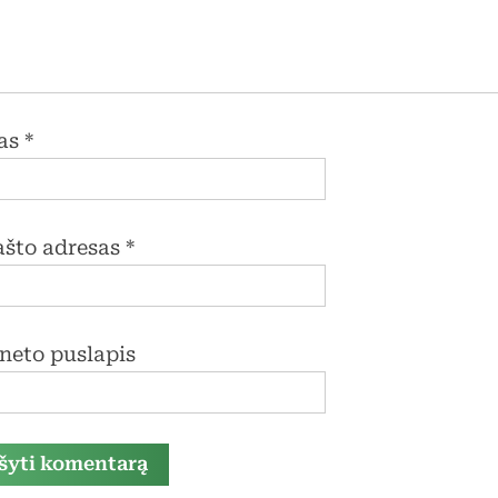
as
*
pašto adresas
*
rneto puslapis