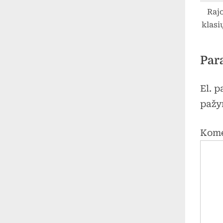
Raj
klasi
šve
Par
El. 
pažy
Kom