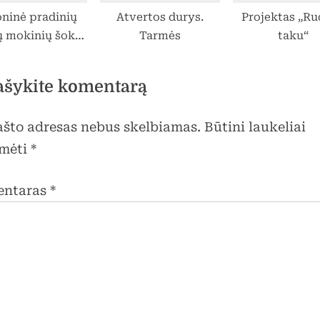
oninė pradinių
Atvertos durys.
Projektas „R
ų mokinių šokių
Tarmės
taku“
ntė „Suk, suk
ratelį”
ašykite komentarą
pašto adresas nebus skelbiamas.
Būtini laukeliai
mėti
*
entaras
*