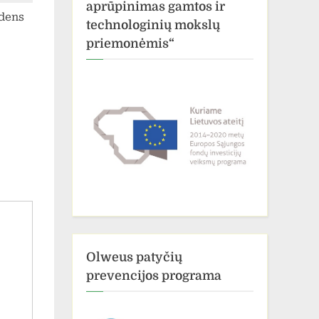
aprūpinimas gamtos ir
udens
technologinių mokslų
priemonėmis“
Olweus patyčių
prevencijos programa