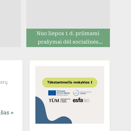
Nuo liepos 1 d. priimami
prašymai dėl socialinės
paramos mokiniams
įraše
arų
Skelbiama
atranka
logopedo
ašas
pareigoms
užimti.