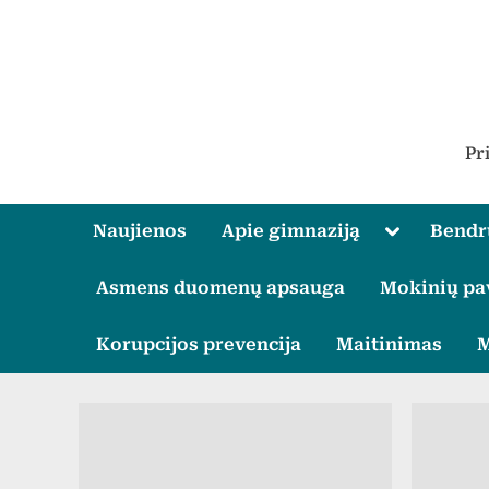
Skip
to
content
Pr
Toggle
Naujienos
Apie gimnaziją
Bend
sub-
menu
Asmens duomenų apsauga
Mokinių pa
Korupcijos prevencija
Maitinimas
M