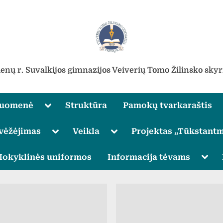
ienų r. Suvalkijos gimnazijos Veiverių Tomo Žilinsko skyr
Toggle
ruomenė
Struktūra
Pamokų tvarkaraštis
sub-
menu
Toggle
Toggle
vėžėjimas
Veikla
Projektas „Tūkstantm
sub-
sub-
menu
menu
Toggle
Togg
okyklinės uniformos
Informacija tėvams
sub-
sub-
menu
men
Toggle
sub-