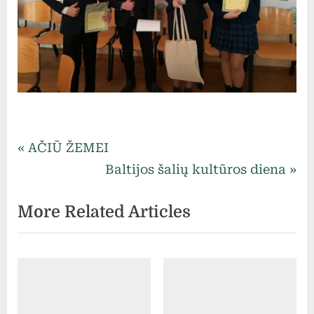
Uncategorized
Navigacija
P
AČIŪ ŽEMEI
r
N
Baltijos šalių kultūros diena
tarp
e
e
More Related Articles
v
x
įrašų
i
t
o
P
u
o
s
s