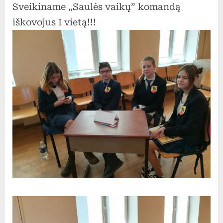
Sveikiname „Saulės vaikų” komandą
iškovojus I vietą!!!