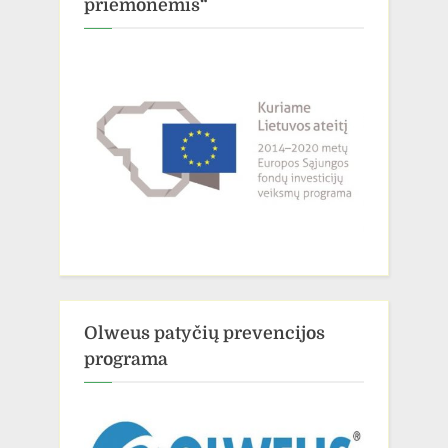
priemonėmis“
Olweus patyčių prevencijos
programa