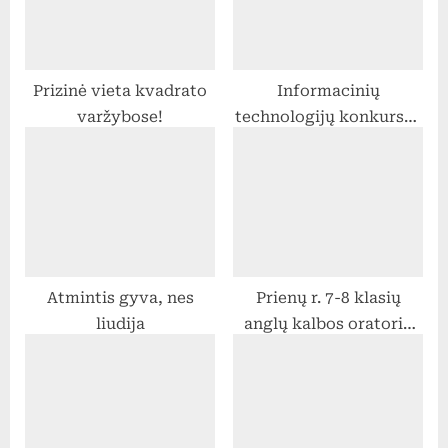
P
t
o
:
s
Prizinė vieta kvadrato
Informacinių
t
varžybose!
technologijų konkursas
:
“BEBRAS” II turas
Atmintis gyva, nes
Prienų r. 7-8 klasių
liudija
anglų kalbos oratorių
konkursas