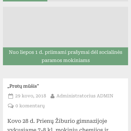
Nuo liepos 1 d. priimami prašymai dėl socialinės
paramos mokiniams
„Protų mūšis”
Posted
By
29 kovo, 2018
Administratorius ADMIN
on
įraše
0 komentarų
„Protų
Kovo 28 d. Prienų Žiburio gimnazijoje
mūšis”
vykusiame 7-8 kl. mokinių chemijos ir