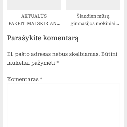
AKTUALŪS
Šiandien mūsų
PAKEITIMAI SKIRIANT
gimnazijos mokiniai
PAJAMŲ MOKESČIO
sudalyvavo
Parašykite komentarą
DALĮ PARAMAI
masiškiausioje
pasaulyje nuotolinėje
fizinio ugdymo
El. pašto adresas nebus skelbiamas.
Būtini
pamokoje. Fizinio
laukeliai pažymėti
*
ugdymo mokytoja
Daiva Macijauskienė
Komentaras
*