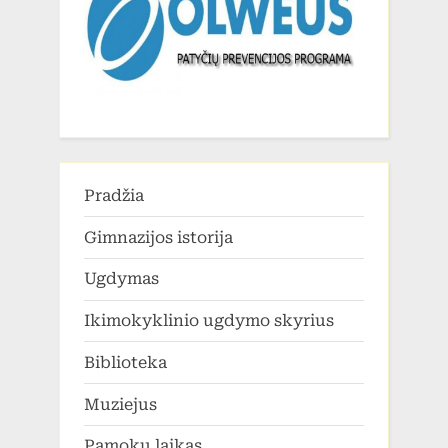
Pradžia
Gimnazijos istorija
Ugdymas
Ikimokyklinio ugdymo skyrius
Biblioteka
Muziejus
Pamokų laikas