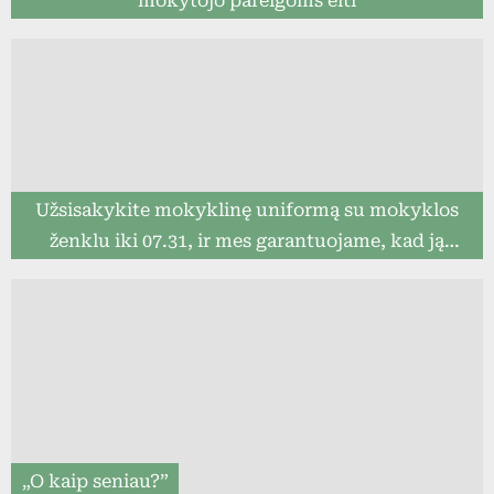
mokytojo pareigoms eiti
Užsisakykite mokyklinę uniformą su mokyklos
ženklu iki 07.31, ir mes garantuojame, kad ją
pristatysime iki mokslo metų pradžios (8togo.lt)
„O kaip seniau?”