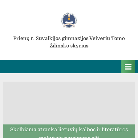
Skip
to
content
Prienų r. Suvalkijos gimnazijos Veiverių Tomo
Žilinsko skyrius
Skelbiama atranka lietuvių kalbos ir literatūros