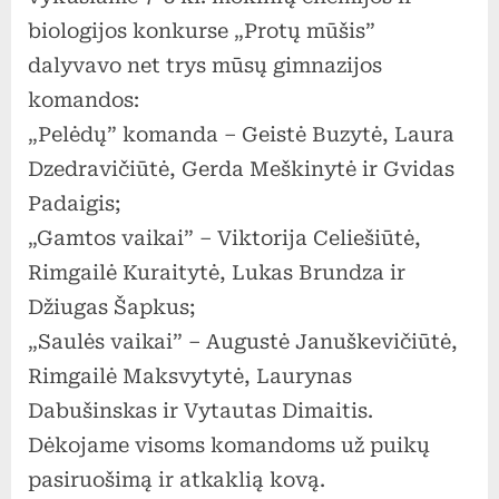
biologijos konkurse „Protų mūšis”
dalyvavo net trys mūsų gimnazijos
komandos:
„Pelėdų” komanda – Geistė Buzytė, Laura
Dzedravičiūtė, Gerda Meškinytė ir Gvidas
Padaigis;
„Gamtos vaikai” – Viktorija Celiešiūtė,
Rimgailė Kuraitytė, Lukas Brundza ir
Džiugas Šapkus;
„Saulės vaikai” – Augustė Januškevičiūtė,
Rimgailė Maksvytytė, Laurynas
Dabušinskas ir Vytautas Dimaitis.
Dėkojame visoms komandoms už puikų
pasiruošimą ir atkaklią kovą.