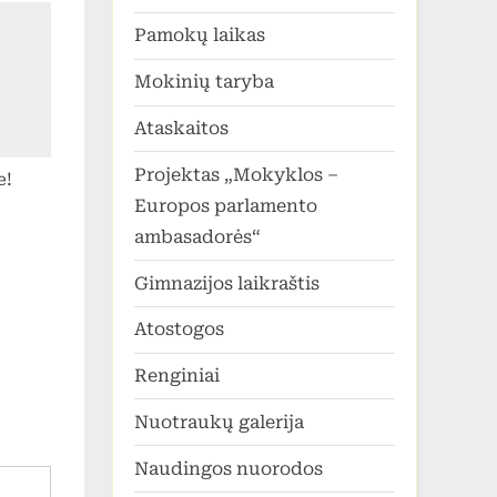
gaičių
Pamokų laikas
ėjo 3
Mokinių taryba
Ataskaitos
Projektas „Mokyklos –
e!
Europos parlamento
ambasadorės“
Gimnazijos laikraštis
Atostogos
Renginiai
Nuotraukų galerija
Naudingos nuorodos