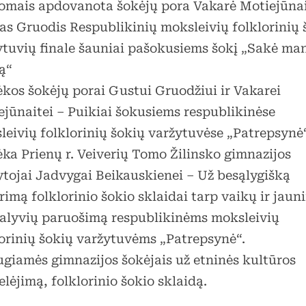
omais apdovanota šokėjų pora Vakarė Motiejūnai
as Gruodis Respublikinių moksleivių folklorinių 
ytuvių finale šauniai pašokusiems šokį „Sakė ma
ą“
kos šokėjų porai Gustui Gruodžiui ir Vakarei
ejūnaitei – Puikiai šokusiems respublikinėse
leivių folklorinių šokių varžytuvėse „Patrepsynė“
ka Prienų r. Veiverių Tomo Žilinsko gimnazijos
tojai Jadvygai Beikauskienei – Už besąlygišką
rimą folklorinio šokio sklaidai tarp vaikų ir jau
dalyvių paruošimą respublikinėms moksleivių
lorinių šokių varžytuvėms „Patrepsynė“.
ugiamės gimnazijos šokėjais už etninės kultūros
lėjimą, folklorinio šokio sklaidą.