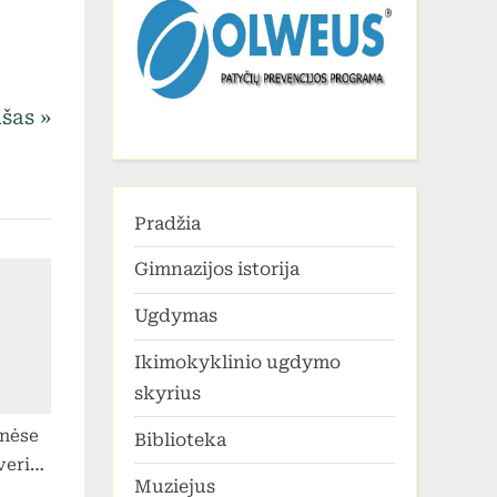
ašas
Pradžia
Gimnazijos istorija
Ugdymas
Ikimokyklinio ugdymo
skyrius
inėse
Biblioteka
verių
Muziejus
sko