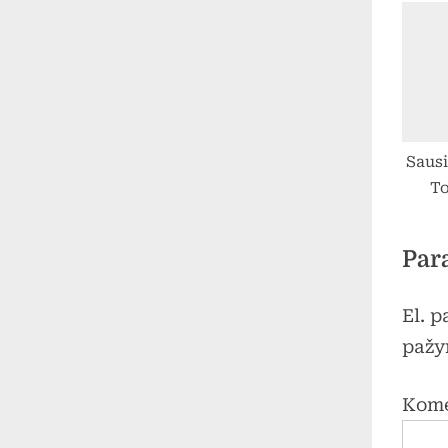
:
Sausi
To
gimna
k
Par
kom
P
El. 
mok
s
pažy
varž
III vieta
Kom
did