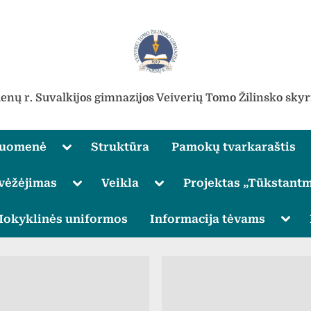
ienų r. Suvalkijos gimnazijos Veiverių Tomo Žilinsko skyr
Toggle
ruomenė
Struktūra
Pamokų tvarkaraštis
sub-
menu
Toggle
Toggle
vėžėjimas
Veikla
Projektas „Tūkstantm
sub-
sub-
menu
menu
Toggle
Togg
okyklinės uniformos
Informacija tėvams
sub-
sub-
menu
men
Toggle
sub-