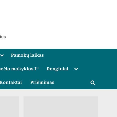
ius
Toggle
Pamokų laikas
sub-
menu
Toggle
ečio mokyklos I“
Renginiai
sub-
menu
le
Kontaktai
Priėmimas
Toggle
u
search
form