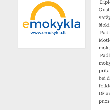
Dipl
Gust
varž
šioki
Padė
Moti
moks
Padė
moky
prita
bei 
folk
Džia
puose