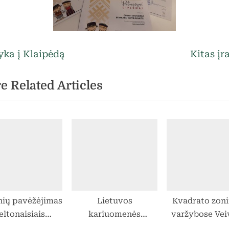
egorized
vigacija
N
yka į Klaipėdą
Kitas įr
e
rp
e Related Articles
x
t
ašų
P
o
s
t
:
ių pavėžėjimas
Lietuvos
Kvadrato zon
eltonaisiais
kariuomenės
varžybose Vei
okykliniais
mokyklos varžybos
Tomo Žilin