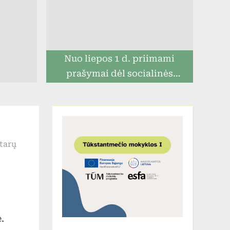
Nuo liepos 1 d. priimami
prašymai dėl socialinės
paramos mokiniams
įraše
tarų
„Patrepsynė
2023“
.