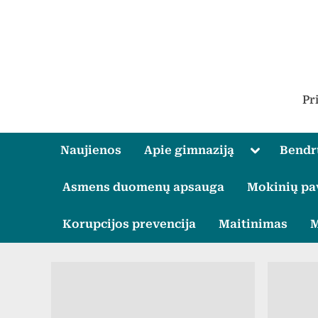
Skip
to
content
Pr
Toggle
Naujienos
Apie gimnaziją
Bend
sub-
menu
Asmens duomenų apsauga
Mokinių pa
Korupcijos prevencija
Maitinimas
M