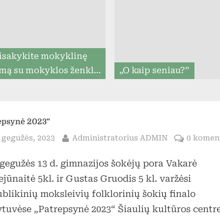
menu
isakykite mokyklinę
mą su mokyklos ženklu
„O kaip seniau?”
iki 07.31, ir mes
rantuojame, kad ją
tysime iki mokslo metų
epsynė 2023“
pradžios (8togo.lt)
sted
By
 gegužės, 2023
Administratorius ADMIN
0 komen
 gegužės 13 d. gimnazijos šokėjų pora Vakarė
Toggle
jūnaitė 5kl. ir Gustas Gruodis 5 kl. varžėsi
sub-
menu
blikinių moksleivių folklorinių šokių finalo
ytuvėse „Patrepsynė 2023“ Šiaulių kultūros centre