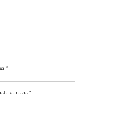
da. Fizinio
ymo mokytoja
 Macijauskienė
as
*
pašto adresas
*