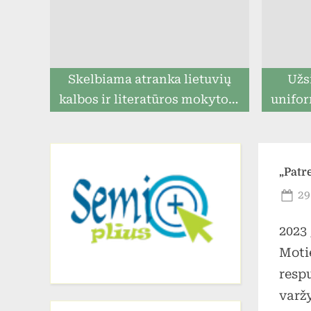
Skelbiama atranka lietuvių
Užs
kalbos ir literatūros mokytojo
unifor
pareigoms eiti
ga
prista
„Patr
Po
29
on
2023
Motie
respu
varž