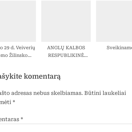
autobusai
„Krašto gynyba“
gimnazijos mer
komanda laim
vietą !
o 29 d. Veiverių
ANGLŲ KALBOS
Sveikinam
mo Žilinsko
RESPUBLIKINĖ
zijos 8b – IIg.
OLIMPIADA
l. berniukų
ŠIAULIUOSE
ašykite komentarą
anda dalyvavo
rienų rajono
pašto adresas nebus skelbiamas.
Būtini laukeliai
yklų berniukų
talo teniso
mėti
*
ybose. Iškovota
. Mokytoja
entaras
*
žiuojasi savo