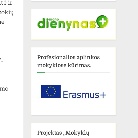
tė ir
šokių
ne
Profesionalios aplinkos
.
mokyklose kūrimas.
nimo
Projektas ,,Mokyklų