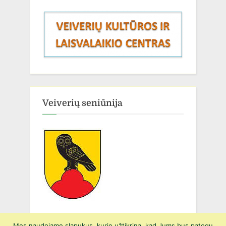
Veiverių seniūnija
Mes naudojame slapukus, kurie užtikrina, kad Jums bus patogu