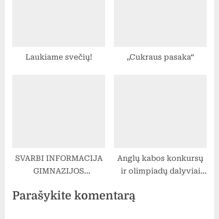
Laukiame svečių!
„Cukraus pasaka“
SVARBI INFORMACIJA
Anglų kabos konkursų
GIMNAZIJOS
ir olimpiadų dalyviai
BENDRUOMENEI:
bei prizininkai
Parašykite komentarą
PRAŠYMŲ DĖL
PRIĖMIMO MOKYTIS