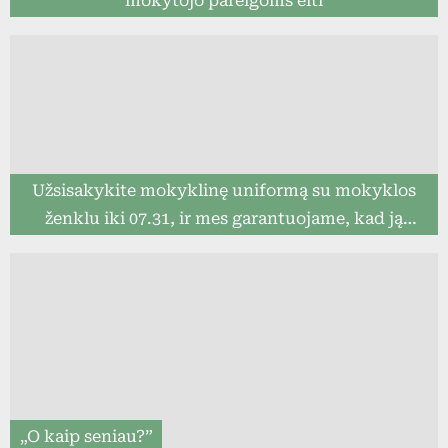
mokytojo pareigoms eiti
Užsisakykite mokyklinę uniformą su mokyklos
ženklu iki 07.31, ir mes garantuojame, kad ją
pristatysime iki mokslo metų pradžios (8togo.lt)
„O kaip seniau?”