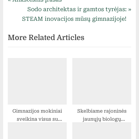
Navigacija
r
N
Sodo architektas ir gamtos tyrėjas:
tarp
e
e
STEAM inovacijos mūsų gimnazijoje!
v
x
įrašų
More Related Articles
i
t
o
P
u
o
s
s
P
t
o
:
s
t
Gimnazijos mokiniai
Skelbiame rajoninės
:
sveikina visus su
jaunųjų biologų
Vasario 16-ąja!
olimpiados nugalėtojus