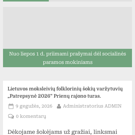
Nuo liepos 1 d. priimami prašymai dėl socialinės
paramos mokiniams
Lietuvos moksleivių folklorinių šokių varžytuvių
„Patrepsynė 2026“ Prienų rajono turas.
Posted
By
9 gegužės, 2026
Administratorius ADMIN
on
įraše
0 komentarų
Lietuvos
Dėkojame šokėjams už gražiai, linksmai
moksleivių