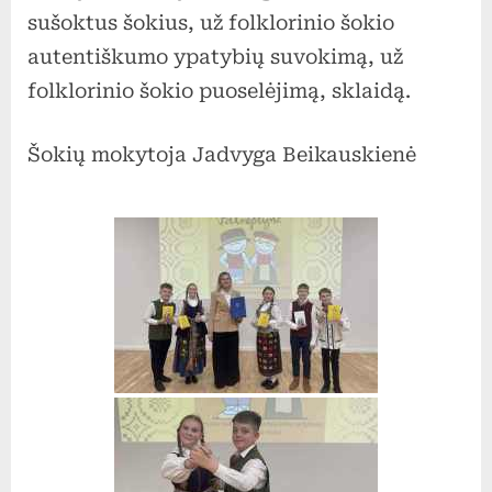
folklorinių
sušoktus šokius, už folklorinio šokio
šokių
autentiškumo ypatybių suvokimą, už
varžytuvių
folklorinio šokio puoselėjimą, sklaidą.
„Patrepsynė
2026“
Šokių mokytoja Jadvyga Beikauskienė
Prienų
rajono
turas.