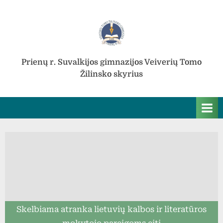
Skip
to
content
Prienų r. Suvalkijos gimnazijos Veiverių Tomo
Žilinsko skyrius
Skelbiama atranka lietuvių kalbos ir literatūros