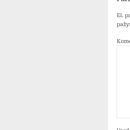
El. 
pažy
Kom