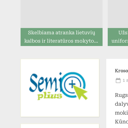
Skelbiama atranka lietuvių
Užs
kalbos ir literatūros mokytojo
unifor
pareigoms eiti
ga
prista
Kroso
Po
1 
on
Rugs
daly
mokin
Kūno