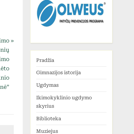
timo
enių
timo
Pradžia
lėto
Gimnazijos istorija
inio
Ugdymas
onė”
Ikimokyklinio ugdymo
skyrius
Biblioteka
Muziejus