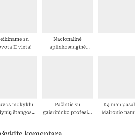
eikiname su
Nacionalinė
ovota II vieta!
aplinkosauginė
olimpiada
tuvos mokyklų
Pažintis su
Ką man pasa
dynių štangos
gaisrininko profesija
Maironio nam
dimo varžybos
iš arti
esantys daik
ašykite komentarą