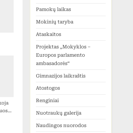
Pamokų laikas
Mokinių taryba
Ataskaitos
Projektas „Mokyklos –
Europos parlamento
ambasadorės“
Gimnazijos laikraštis
Atostogos
Renginiai
koja
uose
Nuotraukų galerija
tai?
Naudingos nuorodos