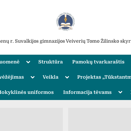
ienų r. Suvalkijos gimnazijos Veiverių Tomo Žilinsko skyr
Toggle
ruomenė
Struktūra
Pamokų tvarkaraštis
sub-
menu
Toggle
Toggle
vėžėjimas
Veikla
Projektas „Tūkstantm
sub-
sub-
menu
menu
Toggle
Togg
okyklinės uniformos
Informacija tėvams
sub-
sub-
menu
men
Toggle
sub-