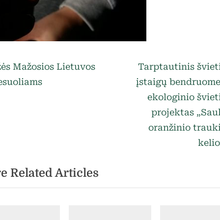
egorized
vigacija
N
ės Mažosios Lietuvos
Tarptautinis švie
e
esuoliams
įstaigų bendruom
rp
x
ekologinio švie
t
projektas „Sau
ašų
P
oranžinio trauk
o
keli
s
e Related Articles
t
: