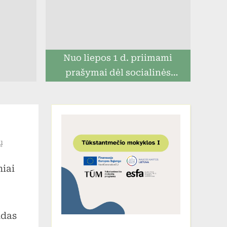
Nuo liepos 1 d. priimami
prašymai dėl socialinės
paramos mokiniams
įraše
ų
Kroso
niai
varžybos
„Prienai
2018“
ndas