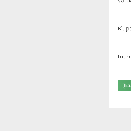
Vard
El. 
Inte