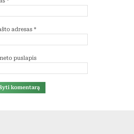
as
*
pašto adresas
*
rneto puslapis