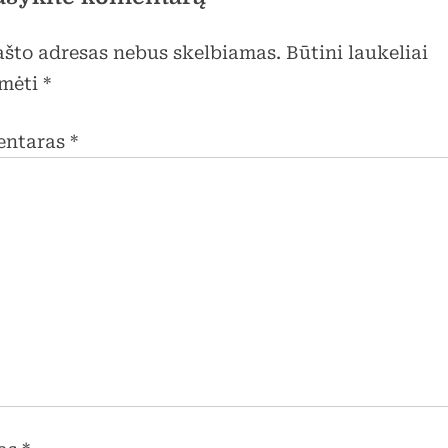
pašto adresas nebus skelbiamas.
Būtini laukeliai
mėti
*
entaras
*