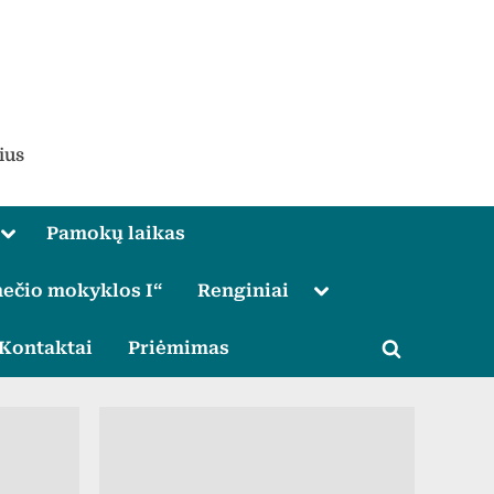
ius
Toggle
Pamokų laikas
sub-
menu
Toggle
ečio mokyklos I“
Renginiai
sub-
menu
le
Kontaktai
Priėmimas
Toggle
u
search
form