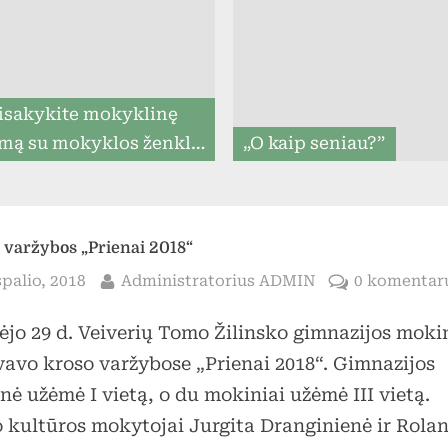
menu
isakykite mokyklinę
mą su mokyklos ženklu
„O kaip seniau?”
iki 07.31, ir mes
rantuojame, kad ją
tysime iki mokslo metų
 varžybos „Prienai 2018“
pradžios (8togo.lt)
sted
By
spalio, 2018
Administratorius ADMIN
0 komentar
ėjo 29 d. Veiverių Tomo Žilinsko gimnazijos moki
Toggle
vavo kroso varžybose „Prienai 2018“. Gimnazijos
sub-
menu
ė užėmė I vietą, o du mokiniai užėmė III vietą.
 kultūros mokytojai Jurgita Dranginienė ir Rola