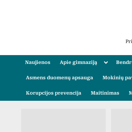
Skip
to
content
Pr
Toggle
Naujienos
Apie gimnaziją
Bend
sub-
menu
Asmens duomenų apsauga
Mokinių pa
Korupcijos prevencija
Maitinimas
M