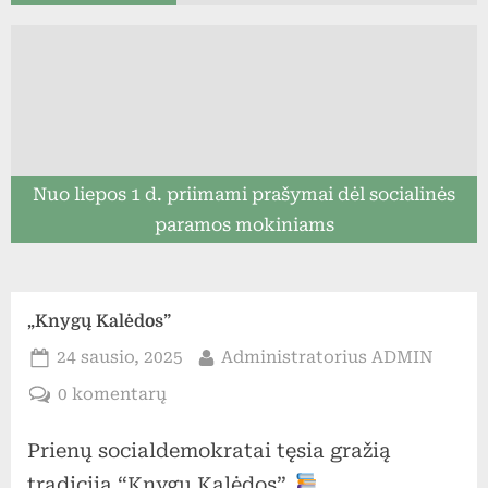
Nuo liepos 1 d. priimami prašymai dėl socialinės
paramos mokiniams
„Knygų Kalėdos”
Posted
By
24 sausio, 2025
Administratorius ADMIN
on
įraše
0 komentarų
„Knygų
Prienų socialdemokratai tęsia gražią
Kalėdos”
tradiciją “Knygų Kalėdos”.