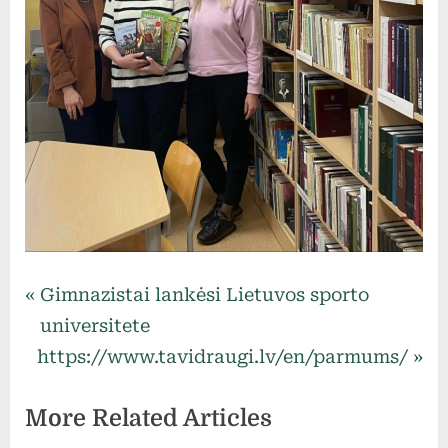
Uncategorized
Navigacija
P
Gimnazistai lankėsi Lietuvos sporto
r
universitete
tarp
N
e
https://www.tavidraugi.lv/en/parmums/
e
v
įrašų
More Related Articles
x
i