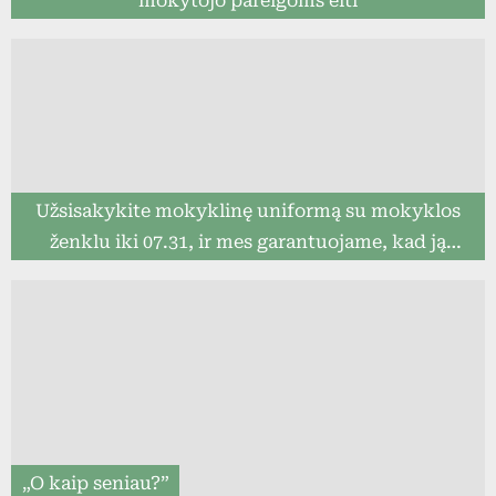
mokytojo pareigoms eiti
Užsisakykite mokyklinę uniformą su mokyklos
ženklu iki 07.31, ir mes garantuojame, kad ją
pristatysime iki mokslo metų pradžios (8togo.lt)
„O kaip seniau?”