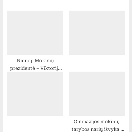
t
o
P
u
o
s
s
P
t
o
:
s
t
Naujoji Mokinių
:
prezidentė – Viktorija
Kubiliūtė
Gimnazijos mokinių
tarybos narių išvyka į