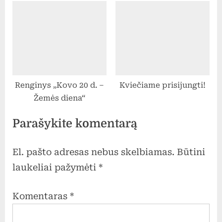
Prienų rajono
savivaldybę
Renginys „Kovo 20 d. –
Kviečiame prisijungti!
Žemės diena“
Parašykite komentarą
El. pašto adresas nebus skelbiamas.
Būtini
laukeliai pažymėti
*
Komentaras
*