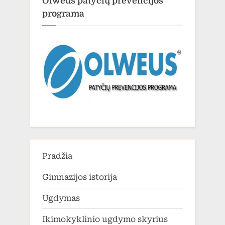
Olweus patyčių prevencijos
programa
Pradžia
Gimnazijos istorija
Ugdymas
Ikimokyklinio ugdymo skyrius