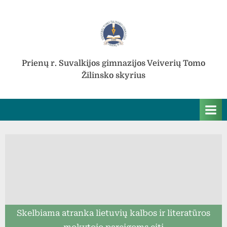
Skip
to
content
Prienų r. Suvalkijos gimnazijos Veiverių Tomo
Žilinsko skyrius
Skelbiama atranka lietuvių kalbos ir literatūros