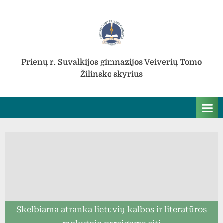
Skip
to
content
Prienų r. Suvalkijos gimnazijos Veiverių Tomo
Žilinsko skyrius
Skelbiama atranka lietuvių kalbos ir literatūros