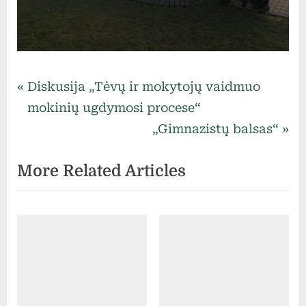
Uncategorized
Navigacija
P
Diskusija „Tėvų ir mokytojų vaidmuo
r
mokinių ugdymosi procese“
tarp
e
N
„Gimnazistų balsas“
v
e
įrašų
More Related Articles
i
x
o
t
u
P
s
o
P
s
o
t
s
: