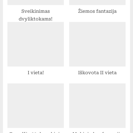
t
Sveikinimas
Žiemos fantazija
:
dvyliktokams!
I vieta!
Iškovota II vieta