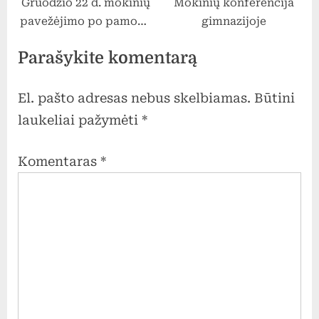
Gruodžio 22 d. mokinių
Mokinių konferencija
pavežėjimo po pamokų
gimnazijoje
grafikas
Parašykite komentarą
El. pašto adresas nebus skelbiamas.
Būtini
laukeliai pažymėti
*
Komentaras
*