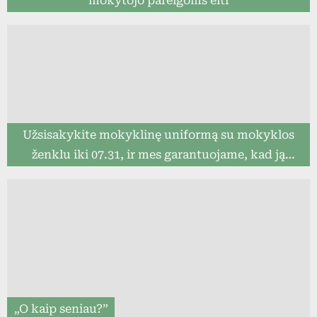
mokytojo pareigoms eiti
Užsisakykite mokyklinę uniformą su mokyklos
ženklu iki 07.31, ir mes garantuojame, kad ją
pristatysime iki mokslo metų pradžios (8togo.lt)
„O kaip seniau?”