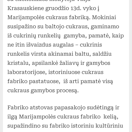
Marijam
Krasauskiene gruodžio 13d. vyko į
cukraus
Marijampolės cukraus fabriką. Mokiniai
fabriką
susipažino su baltojo cukraus, gaminamo
iš cukrinių runkelių gamyba, pamatė, kaip
ne itin išvaizdus augalas – cukrinis
runkelis virsta akinamai baltu, saldžiu
kristalu, apsilankė žaliavų ir gamybos
laboratorijose, istoriniuose cukraus
fabriko pastatuose, iš arti pamatė visą
cukraus gamybos procesą.
Fabriko atstovas papasakojo sudėtingą ir
ilgą Marijampolės cukraus fabriko kelią,
supažindino su fabriko istoriniu kultūriniu