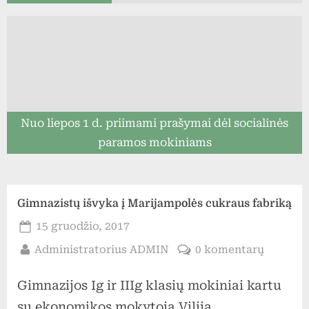
Nuo liepos 1 d. priimami prašymai dėl socialinės
paramos mokiniams
Gimnazistų išvyka į Marijampolės cukraus fabriką
Posted
15 gruodžio, 2017
on
By
įraše
Administratorius ADMIN
0 komentarų
Gimnazi
Gimnazijos Ig ir IIIg klasių mokiniai kartu
išvyka
į
su ekonomikos mokytoja Vilija