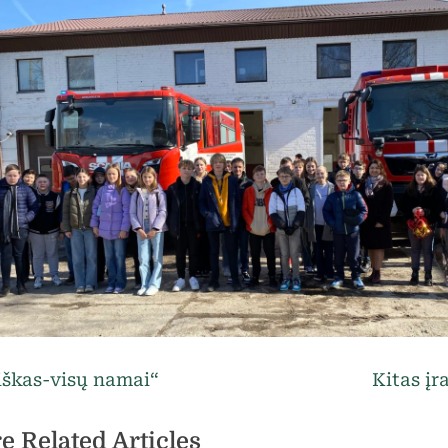
egorized
vigacija
N
škas-visų namai“
Kitas įr
e
rp
e Related Articles
x