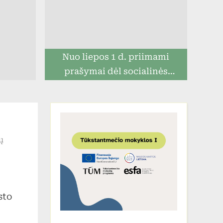
Nuo liepos 1 d. priimami
prašymai dėl socialinės
paramos mokiniams
įraše
ų
Išvyka
į
Prienų
priešgaisrinę
sto
gelbėjimo
tarnybą