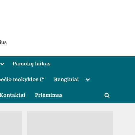
ius
Toggle
Pamokų laikas
sub-
menu
Toggle
ečio mokyklos I“
Renginiai
sub-
menu
le
Kontaktai
Priėmimas
Toggle
u
search
form