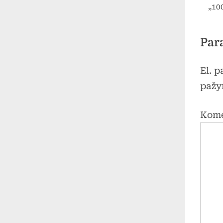
„10
Par
El. 
pažy
Kom