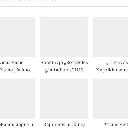
t
ašų
P
o
s
t
:
Visus visus
Renginyje „Boružėlės
„Lietuvos
čiame į šeimos
gimtadienis” IUS
Nepriklausom
šventę!
paminėjo ir Šeimos
atkūrimo di
dieną. Visi džiaugėsi
bėgimas“
pavasariniu
šurmuliu.
ka muziejuje ir
Rajoninės mokinių
Prizinė vie