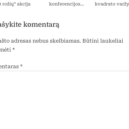
0 rožių“ akcija
konferencijos
kvadrato varž
„Organizacija.
Veikime kartu”, kuri
ašykite komentarą
vyko Išlaužo
pagrindinėje
pašto adresas nebus skelbiamas.
Būtini laukeliai
mokykloje,
akimirkos
mėti
*
entaras
*