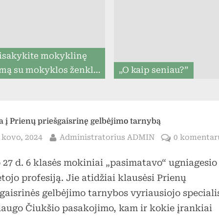
menu
isakykite mokyklinę
mą su mokyklos ženklu
„O kaip seniau?”
iki 07.31, ir mes
rantuojame, kad ją
tysime iki mokslo metų
a į Prienų priešgaisrinę gelbėjimo tarnybą
pradžios (8togo.lt)
sted
By
 kovo, 2024
Administratorius ADMIN
0 komentar
 27 d. 6 klasės mokiniai „pasimatavo“ ugniagesio
Toggle
tojo profesiją. Jie atidžiai klausėsi Prienų
sub-
menu
gaisrinės gelbėjimo tarnybos vyriausiojo speciali
augo Čiukšio pasakojimo, kam ir kokie įrankiai