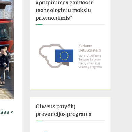
aprūpinimas gamtos ir
technologinių mokslų
priemonėmis“
Olweus patyčių
ašas
prevencijos programa