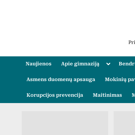
Skip
to
content
Pr
Toggle
Naujienos
Apie gimnaziją
Bend
sub-
menu
Asmens duomenų apsauga
Mokinių pa
Korupcijos prevencija
Maitinimas
M