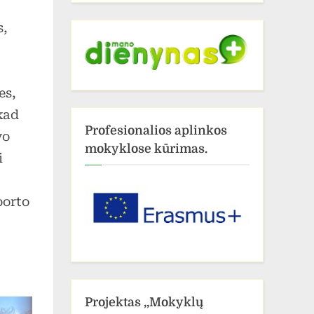
s,
es,
kad
Profesionalios aplinkos
vo
mokyklose kūrimas.
i
porto
Projektas ,,Mokyklų