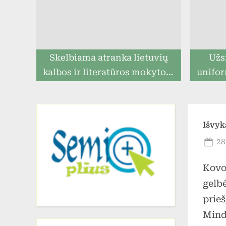
Skelbiama atranka lietuvių
Užs
kalbos ir literatūros mokytojo
unifor
pareigoms eiti
ga
prista
Išvyk
Po
28
on
Kovo
gelbė
prieš
Mind