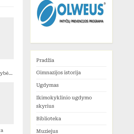
Pradžia
Gimnazijos istorija
ybės
enos
Ugdymas
Ikimokyklinio ugdymo
skyrius
Biblioteka
ta
Muziejus