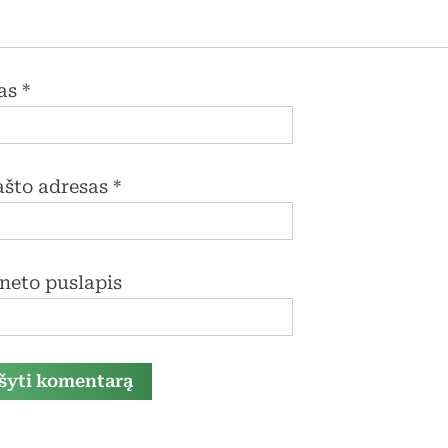
as
*
pašto adresas
*
rneto puslapis