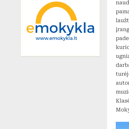
naudo
pamat
lauž
įrang
pade
kuri
ugnia
darb
turė
auto
muzi
Klas
Moky