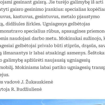
jami gesinant gaisrą. Jie turėjo galimybę iš arti
yti gaisro gesinimo įrankius: specialias kopėčia
tuvus, kastuvus, gesintuvus, metalo pjaustymo
ą, didžiules žirkles. Ugniagesys gelbėtojas
monstravo specialius rūbus, apsaugines priemon
omis naudojasi darbo metu. Mokinukai sužinojo, 
gesiai gelbėtojai privalo būti stiprūs, drąsūs, sa
ą išmanantys ir labai atsakingi asmenys. Šeštoka
jo galimybę apžiūrėti naujausią ugniagesių
mobilį. Mokiniams labai patiko ugniagesių trans
ejus.
ės vadovė J. Žukauskienė
toja R. Budžiulienė