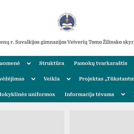
ienų r. Suvalkijos gimnazijos Veiverių Tomo Žilinsko skyr
Toggle
ruomenė
Struktūra
Pamokų tvarkaraštis
sub-
menu
Toggle
Toggle
vėžėjimas
Veikla
Projektas „Tūkstantm
sub-
sub-
menu
menu
Toggle
Togg
okyklinės uniformos
Informacija tėvams
sub-
sub-
menu
men
Toggle
sub-