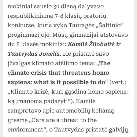
dalyvavo
mokiniai sausio 30 dieną dalyvavo
respublikiniame
respublikiniame 7-8 klasių oratorių
oratorių
konkurse, kuris vyko Tauragės „Šaltinio“
konkurse
progimnazijoje. Mūsų gimnazijai atstovavo
du 8 klasės mokiniai:
Kamilė Žliobaitė ir
Tautvydas Jonelis
. Jie pristatė savo
įžvalgas klimato atšilimo tema: „
The
climate crisis that threatens homo
sapiens: what is it possilble to do
“ (vert.:
„Klimato krizė, kuri gąsdina homo sapiens:
ką įmanoma padaryti“). Kamilė
samprotavo apie automobilių keliamą
grėsmę „Cars are a threat to the
environment“, o Tautvydas pristatė galvijų