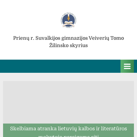
Skip
to
content
Prienų r. Suvalkijos gimnazijos Veiverių Tomo
Žilinsko skyrius
Skelbiama atranka lietuvių kalbos ir literatūros