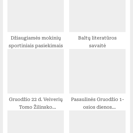
t
o
:
s
t
:
Džiaugiamės mokinių
Baltų literatūros
sportiniais pasiekimais
savaitė
Gruodžio 22 d. Veiverių
Pasaulinės Gruodžio 1-
Tomo Žilinsko
osios dienos
gimnazija virto Kalėdų
paminėjimo protmūšis
miestu. IIIg klasės
,,AIDS geriau žinoti
mokiniai sukvietė visus
-2021’’