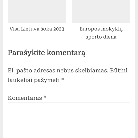
5-IVg klasių mokinius ir
mokytojus į smagią
popietę. Joje netrūko
Visa Lietuva šoka 2023
Europos mokyklų
geros nuotaikos. Ačiū
sporto diena
dar kartą visiems už
pagalbą kuriant
Parašykite komentarą
stebuklingą Kalėdų
miestą!
El. pašto adresas nebus skelbiamas.
Būtini
laukeliai pažymėti
*
Komentaras
*