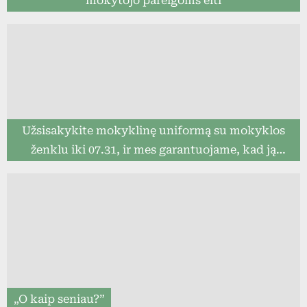
mokytojo pareigoms eiti
Užsisakykite mokyklinę uniformą su mokyklos
ženklu iki 07.31, ir mes garantuojame, kad ją
pristatysime iki mokslo metų pradžios (8togo.lt)
„O kaip seniau?”