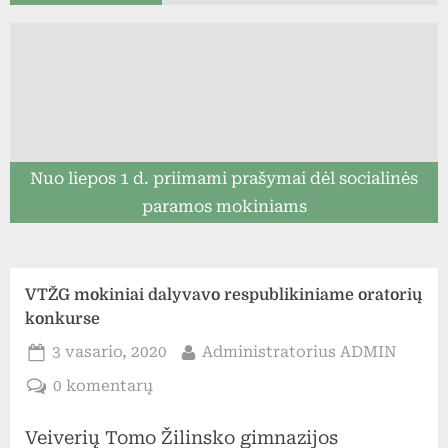
Nuo liepos 1 d. priimami prašymai dėl socialinės
paramos mokiniams
VTŽG mokiniai dalyvavo respublikiniame oratorių
konkurse
Posted
By
3 vasario, 2020
Administratorius ADMIN
on
įraše
0 komentarų
VTŽG
Veiverių Tomo Žilinsko gimnazijos
mokiniai