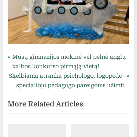
Uncategorized
Navigacija
P
Mūsų gimnazijos mokinė vėl pelnė anglų
r
kalbos konkurso pirmąją vietą!
tarp
N
e
Skelbiama atranka psichologo, logopedo-
e
v
specialiojo pedagogo pareigoms užimti
įrašų
x
i
More Related Articles
t
o
P
u
o
s
s
P