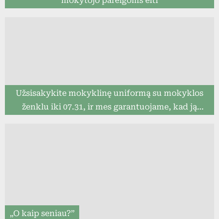
mokytojo pareigoms eiti
Užsisakykite mokyklinę uniformą su mokyklos
ženklu iki 07.31, ir mes garantuojame, kad ją
pristatysime iki mokslo metų pradžios (8togo.lt)
„O kaip seniau?”