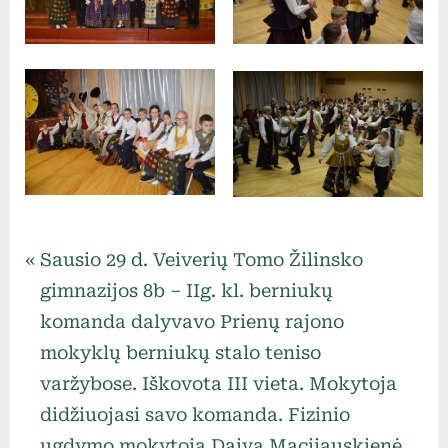
Uncategorized
Navigacija
P
Sausio 29 d. Veiverių Tomo Žilinsko
r
gimnazijos 8b – IIg. kl. berniukų
tarp
e
komanda dalyvavo Prienų rajono
v
mokyklų berniukų stalo teniso
įrašų
i
varžybose. Iškovota III vieta. Mokytoja
o
didžiuojasi savo komanda. Fizinio
u
ugdymo mokytoja Daiva Macijauskienė