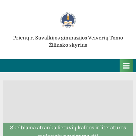
Skip
to
content
Prienų r. Suvalkijos gimnazijos Veiverių Tomo
Žilinsko skyrius
Skelbiama atranka lietuvių kalbos ir literatūros