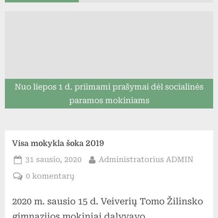
Nuo liepos 1 d. priimami prašymai dėl socialinės
paramos mokiniams
Visa mokykla šoka 2019
Posted
By
31 sausio, 2020
Administratorius ADMIN
on
įraše
0 komentarų
Visa
2020 m. sausio 15 d. Veiverių Tomo Žilinsko
mokykla
šoka
gimnazijos mokiniai dalyvavo