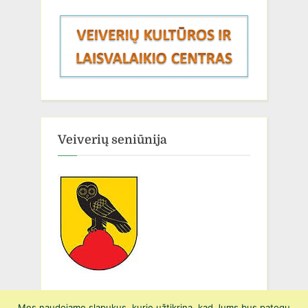
Veiverių seniūnija
Mes naudojame slapukus, kurie užtikrina, kad Jums bus patogu