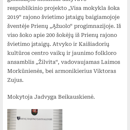
2019
respublikinio projekto „Visa mokykla šoka
2019“ rajono švietimo įstaigų baigiamojoje
šventėje Prienų „Ąžuolo“ progimnazijoje. Iš
viso šoko apie 200 šokėjų iš Prienų rajono
švietimo įstaigų. Atvyko ir Kaišiadorių
kultūros centro vaikų ir jaunimo folkloro
ansamblis „Žilvita“, vadovaujamas Laimos
Morkūnienės, bei armonikierius Viktoras
Zujus.
Mokytoja Jadvyga Beikauskienė.