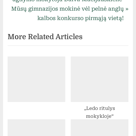
N
s
Mūsų gimnazijos mokinė vėl pelnė anglų
e
P
kalbos konkurso pirmąją vietą!
x
o
More Related Articles
t
s
P
t
o
:
s
t
:
„Ledo ritulys
mokykloje“