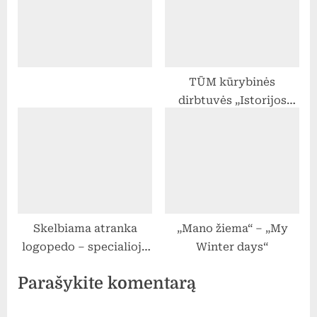
TŪM kūrybinės
dirbtuvės „Istorijos
pasakojimaskomiksų
pagalba. Komiksų ir
veikėjų kūrimo
dirbtuvės“
Skelbiama atranka
„Mano žiema“ – „My
logopedo – specialiojo
Winter days“
pedagogo pareigoms
Parašykite komentarą
užimti