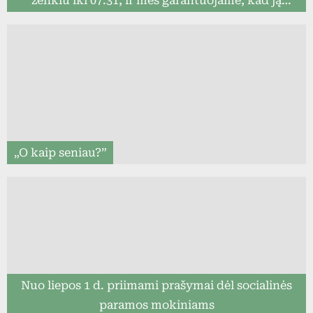
ženklu iki 07.31, ir mes garantuojame, kad ją
pristatysime iki mokslo metų pradžios (8togo.lt)
„O kaip seniau?”
Nuo liepos 1 d. priimami prašymai dėl socialinės
paramos mokiniams