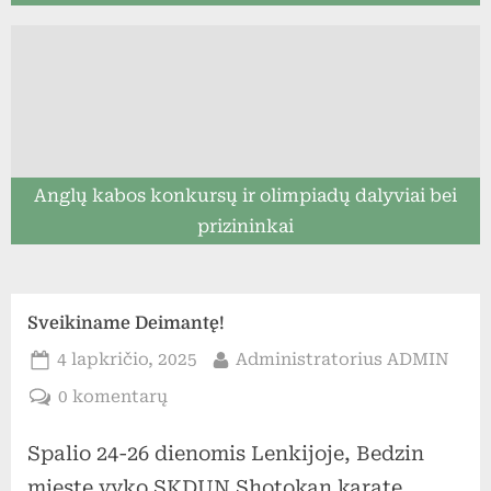
Anglų kabos konkursų ir olimpiadų dalyviai bei
prizininkai
Sveikiname Deimantę!
Posted
By
4 lapkričio, 2025
Administratorius ADMIN
on
įraše
0 komentarų
Sveikiname
Spalio 24-26 dienomis Lenkijoje, Bedzin
Deimantę!
mieste vyko SKDUN Shotokan karate