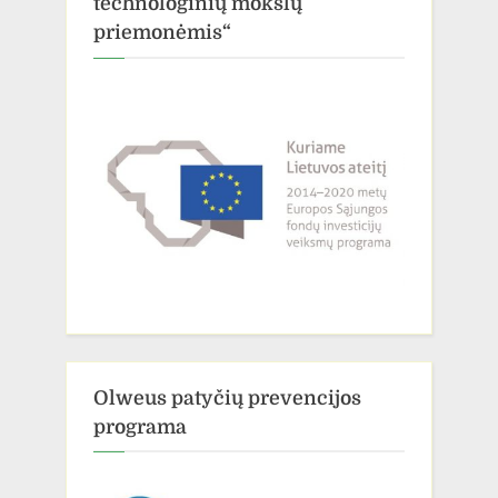
technologinių mokslų
priemonėmis“
Olweus patyčių prevencijos
programa