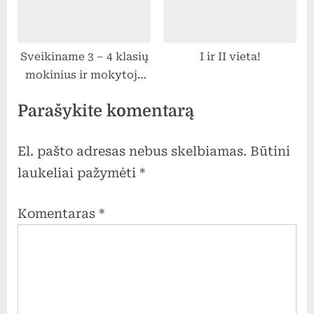
Sveikiname 3 – 4 klasių
I ir II vieta!
mokinius ir mokytoją
Ritą Juodienę
Parašykite komentarą
rajoninėse kvadrato
varžybose užėmusius III
vietą.
El. pašto adresas nebus skelbiamas.
Būtini
laukeliai pažymėti
*
Komentaras
*