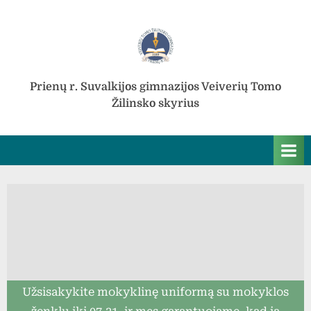
Skip
to
content
Prienų r. Suvalkijos gimnazijos Veiverių Tomo
Žilinsko skyrius
Užsisakykite mokyklinę uniformą su mokyklos