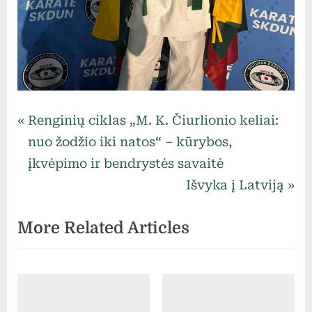
Uncategorized
Navigacija
P
Renginių ciklas „M. K. Čiurlionio keliai:
r
nuo žodžio iki natos“ – kūrybos,
tarp
e
įkvėpimo ir bendrystės savaitė
v
N
Išvyka į Latviją
įrašų
i
e
More Related Articles
o
x
u
t
s
P
P
o