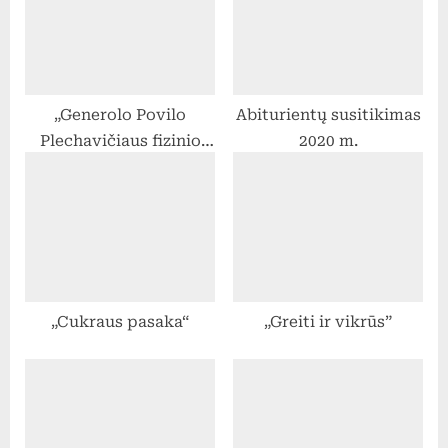
o
s
s
t
t
:
:
„Generolo Povilo
Abiturientų susitikimas
Plechavičiaus fizinio
2020 m.
parengtumo ženklo“
testavimas
„Cukraus pasaka“
„Greiti ir vikrūs”