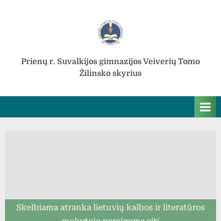
Skip
to
content
Prienų r. Suvalkijos gimnazijos Veiverių Tomo
Žilinsko skyrius
Skelbiama atranka lietuvių kalbos ir literatūros