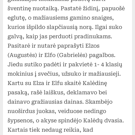
ir
šventinę nuotaiką. Pastatė židinį, papuošė
Elfą
eglutę, o mažiausiems gamino snaiges,
kurios išpildo slapčiausią norą. Ilgai suko
galvą, kaip jas perduoti pradinukams.
Pasitarė ir nutarė paprašyti Elzos
(Augustės) ir Elfo (Gabrielės) pagalbos.
Jiedu sutiko padėti ir pakvietė 1- 4 klasių
mokinius į svečius, užsuko ir mažiausieji.
Kartu su Elza ir Elfu skaitė Kalėdinę
pasaką, rašė laiškus, deklamavo bei
dainavo gražiausias dainas. Skambėjo
nuoširdus juokas, veiduose nedingo
šypsenos, o akyse spindėjo Kalėdų dvasia.
Kartais tiek nedaug reikia, kad