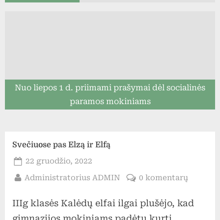
Nuo liepos 1 d. priimami prašymai dėl socialinės
paramos mokiniams
Svečiuose pas Elzą ir Elfą
Posted
22 gruodžio, 2022
on
By
įraše
Administratorius ADMIN
0 komentarų
Svečiuo
IIIg klasės Kalėdų elfai ilgai plušėjo, kad
pas
Elzą
gimnazijos mokiniams padėtų kurti