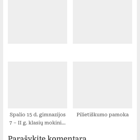
Spalio 15 d. gimnazijos
Pilietiškumo pamoka
7 – II g. klasių mokiniai
klausėsi paskaitos apie
Parašykite komentarą
prekybą žmonėmis.