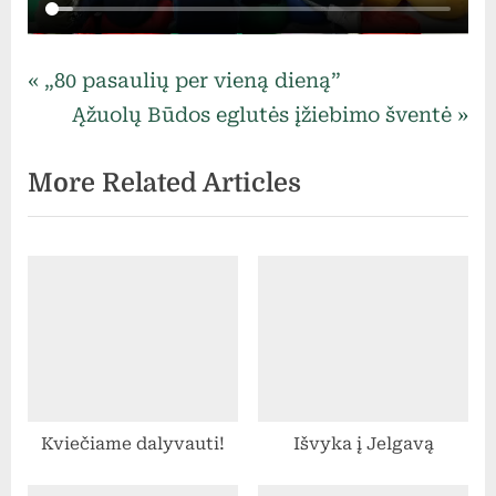
Uncategorized
Navigacija
P
„80 pasaulių per vieną dieną”
r
N
Ąžuolų Būdos eglutės įžiebimo šventė
tarp
e
e
More Related Articles
v
x
įrašų
i
t
o
P
u
o
s
s
P
t
o
:
s
Kviečiame dalyvauti!
Išvyka į Jelgavą
t
: