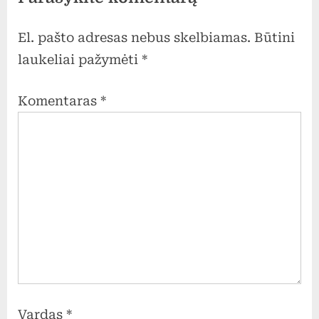
Paskaitą vedė KOPŽI
centro soc. darbuotojos
El. pašto adresas nebus skelbiamas.
Būtini
Danutė Grimalauskienė
laukeliai pažymėti
*
ir Deimantė
Kazlauskaitė.
Komentaras
*
Vardas
*