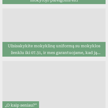
mokytojo pareigoms eiti
Užsisakykite mokyklinę uniformą su mokyklos
ženklu iki 07.31, ir mes garantuojame, kad ją
pristatysime iki mokslo metų pradžios (8togo.lt)
„O kaip seniau?”