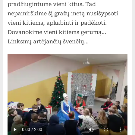
pradžiugintume vieni kitus. Tad
nepamirškime šį gražų metą nusišypsoti
vieni kitiems, apkabinti ir padėkoti.
Dovanokime vieni kitiems gerumą…
Linksmų artėjančių švenčių…