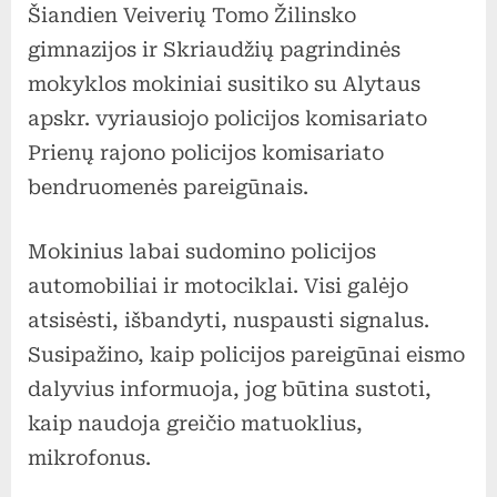
Šiandien Veiverių Tomo Žilinsko
su
Alytaus
gimnazijos ir Skriaudžių pagrindinės
apskr.
mokyklos mokiniai susitiko su Alytaus
vyriausiojo
apskr. vyriausiojo policijos komisariato
policijos
Prienų rajono policijos komisariato
komisariato
bendruomenės pareigūnais.
Prienų
rajono
policijos
Mokinius labai sudomino policijos
komisariato
automobiliai ir motociklai. Visi galėjo
bendruomenės
atsisėsti, išbandyti, nuspausti signalus.
pareigūnais
Susipažino, kaip policijos pareigūnai eismo
dalyvius informuoja, jog būtina sustoti,
kaip naudoja greičio matuoklius,
mikrofonus.