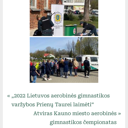
Uncategorized
Navigacija
P
„2022 Lietuvos aerobinės gimnastikos
r
varžybos Prienų Taurei laimėti“
tarp
e
N
Atviras Kauno miesto aerobinės
v
e
gimnastikos čempionatas
įrašų