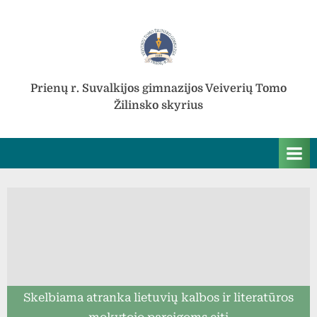
Skip
to
content
Prienų r. Suvalkijos gimnazijos Veiverių Tomo
Žilinsko skyrius
Skelbiama atranka lietuvių kalbos ir literatūros