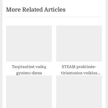
i
x
More Related Articles
o
t
u
P
s
o
P
s
o
t
s
:
t
:
Tarptautinė vaikų
STEAM praktinės-
gynimo diena
tiriamosios veiklos
mūsų mokykloje