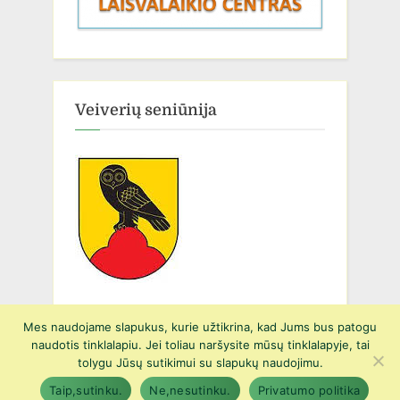
Veiverių seniūnija
Mes naudojame slapukus, kurie užtikrina, kad Jums bus patogu
naudotis tinklalapiu. Jei toliau naršysite mūsų tinklalapyje, tai
Copyright © 2026 Prienų r. Suvalkijos gimnazijos Veiverių Tomo
tolygu Jūsų sutikimui su slapukų naudojimu.
Žilinsko skyrius.
Taip,sutinku.
Ne,nesutinku.
Privatumo politika
PressBook Green WordPress theme
Powered by