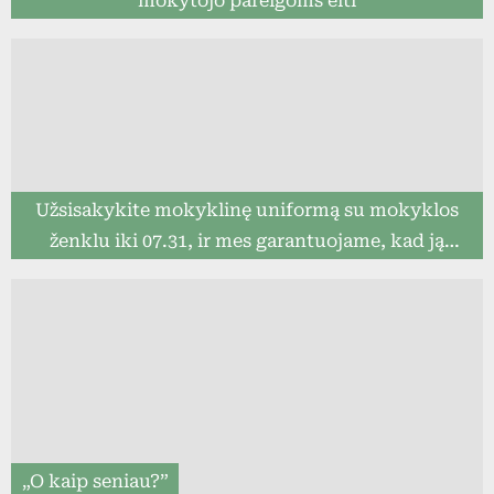
mokytojo pareigoms eiti
Užsisakykite mokyklinę uniformą su mokyklos
ženklu iki 07.31, ir mes garantuojame, kad ją
pristatysime iki mokslo metų pradžios (8togo.lt)
„O kaip seniau?”