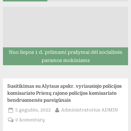
Nuo liepos 1 d. priimami prašymai dėl socialinės
paramos mokiniams
Susitikimas su Alytaus apskr. vyriausiojo policijos
komisariato Prienų rajono policijos komisariato
bendruomenės pareigūnais
Posted
By
5 gegužės, 2022
Administratorius ADMIN
on
įraše
0 komentarų
Susitikimas