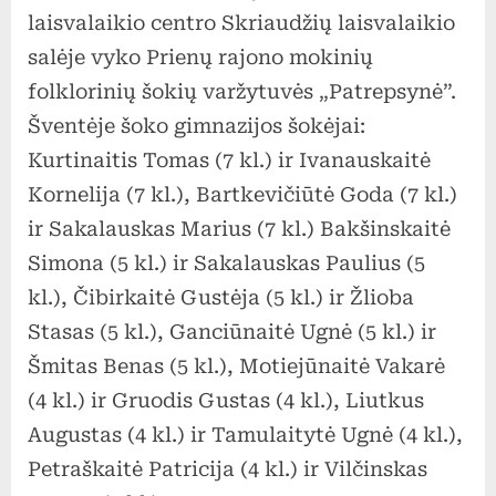
mokinių
laisvalaikio centro Skriaudžių laisvalaikio
folklori
salėje vyko Prienų rajono mokinių
šokių
folklorinių šokių varžytuvės „Patrepsynė”.
varžytu
Šventėje šoko gimnazijos šokėjai:
„Patrep
Kurtinaitis Tomas (7 kl.) ir Ivanauskaitė
Kornelija (7 kl.), Bartkevičiūtė Goda (7 kl.)
ir Sakalauskas Marius (7 kl.) Bakšinskaitė
Simona (5 kl.) ir Sakalauskas Paulius (5
kl.), Čibirkaitė Gustėja (5 kl.) ir Žlioba
Stasas (5 kl.), Ganciūnaitė Ugnė (5 kl.) ir
Šmitas Benas (5 kl.), Motiejūnaitė Vakarė
(4 kl.) ir Gruodis Gustas (4 kl.), Liutkus
Augustas (4 kl.) ir Tamulaitytė Ugnė (4 kl.),
Petraškaitė Patricija (4 kl.) ir Vilčinskas