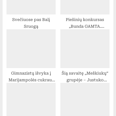
s
:
t
Svečiuose pas Balį
Piešinių konkursas
:
Sruogą
„Bunda GAMTA.
SAUGOK ją nuo
keturračių“
Gimnazistų išvyka į
Šią savaitę „Meškiukų“
Marijampolės cukraus
grupėje – Justuko
fabriką
augintinis!