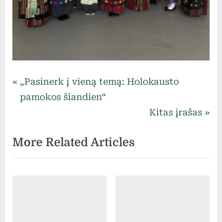
Uncategorized
Navigacija
P
„Pasinerk į vieną temą: Holokausto
r
pamokos šiandien“
tarp
e
N
Kitas įrašas
v
e
įrašų
More Related Articles
i
x
o
t
u
P
s
o
P
s
o
t