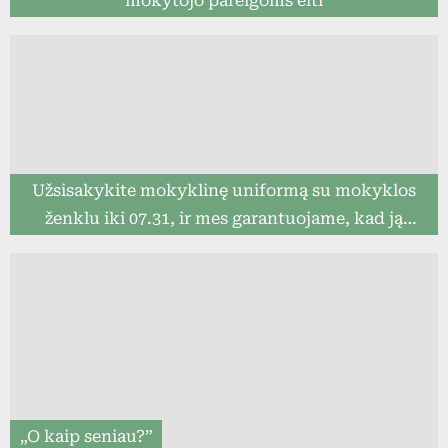
mokytojo pareigoms eiti
Užsisakykite mokyklinę uniformą su mokyklos
ženklu iki 07.31, ir mes garantuojame, kad ją
pristatysime iki mokslo metų pradžios (8togo.lt)
„O kaip seniau?”