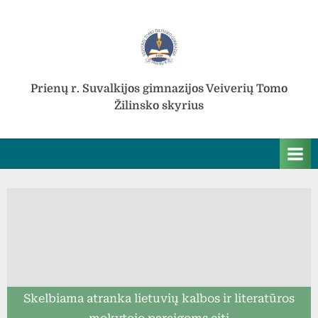
Skip
to
content
Prienų r. Suvalkijos gimnazijos Veiverių Tomo
Žilinsko skyrius
Skelbiama atranka lietuvių kalbos ir literatūros