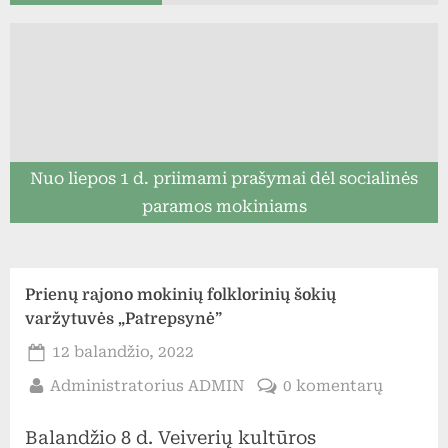
Nuo liepos 1 d. priimami prašymai dėl socialinės
paramos mokiniams
Prienų rajono mokinių folklorinių šokių
varžytuvės „Patrepsynė”
Posted
12 balandžio, 2022
on
By
įraše
Administratorius ADMIN
0 komentarų
Prienų
Balandžio 8 d. Veiverių kultūros
rajono