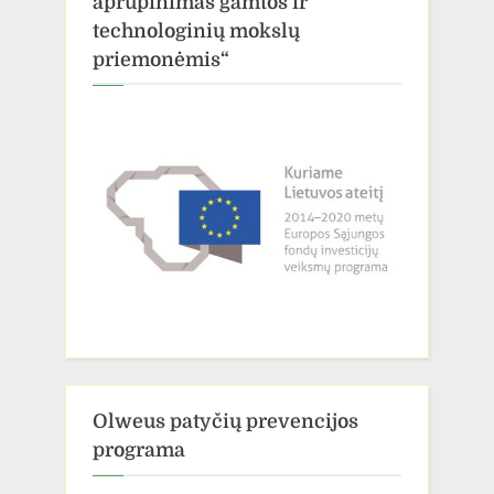
aprūpinimas gamtos ir
technologinių mokslų
priemonėmis“
Olweus patyčių prevencijos
programa