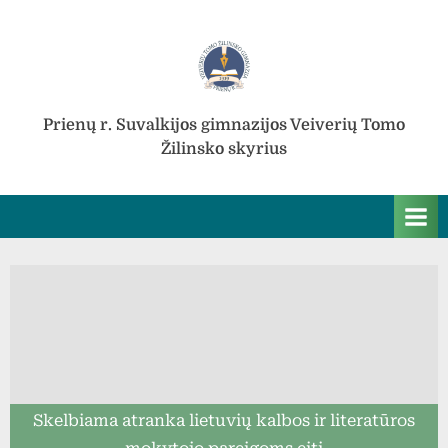
Skip
to
content
Prienų r. Suvalkijos gimnazijos Veiverių Tomo
Žilinsko skyrius
Skelbiama atranka lietuvių kalbos ir literatūros