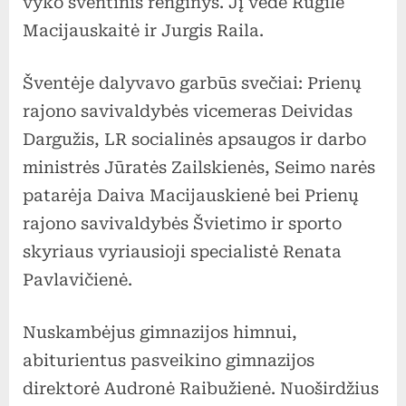
vyko šventinis renginys. Jį vedė Rugilė
Macijauskaitė ir Jurgis Raila.
Šventėje dalyvavo garbūs svečiai: Prienų
rajono savivaldybės vicemeras Deividas
Dargužis, LR socialinės apsaugos ir darbo
ministrės Jūratės Zailskienės, Seimo narės
patarėja Daiva Macijauskienė bei Prienų
rajono savivaldybės Švietimo ir sporto
skyriaus vyriausioji specialistė Renata
Pavlavičienė.
Nuskambėjus gimnazijos himnui,
abiturientus pasveikino gimnazijos
direktorė Audronė Raibužienė. Nuoširdžius