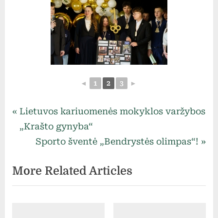
◄
1
2
3
►
Uncategorized
Navigacija
P
Lietuvos kariuomenės mokyklos varžybos
r
„Krašto gynyba“
tarp
e
N
Sporto šventė „Bendrystės olimpas“!
v
e
įrašų
More Related Articles
i
x
o
t
u
P
s
o