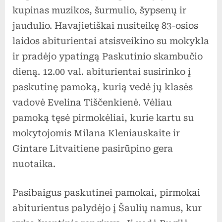
83-
kupinas muzikos, šurmulio, šypsenų ir
osios
jaudulio. Havajietiškai nusiteikę 83-osios
laidos
laidos abiturientai atsisveikino su mokykla
abiturientams
ir pradėjo ypatingą Paskutinio skambučio
dieną. 12.00 val. abiturientai susirinko į
paskutinę pamoką, kurią vedė jų klasės
vadovė Evelina Tiščenkienė. Vėliau
pamoką tęsė pirmokėliai, kurie kartu su
mokytojomis Milana Kleniauskaite ir
Gintare Litvaitiene pasirūpino gera
nuotaika.
Pasibaigus paskutinei pamokai, pirmokai
abiturientus palydėjo į Šaulių namus, kur