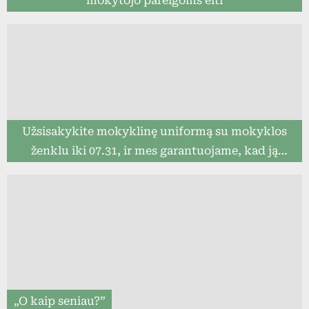
mokytojo pareigoms eiti
Užsisakykite mokyklinę uniformą su mokyklos
ženklu iki 07.31, ir mes garantuojame, kad ją
pristatysime iki mokslo metų pradžios (8togo.lt)
„O kaip seniau?”