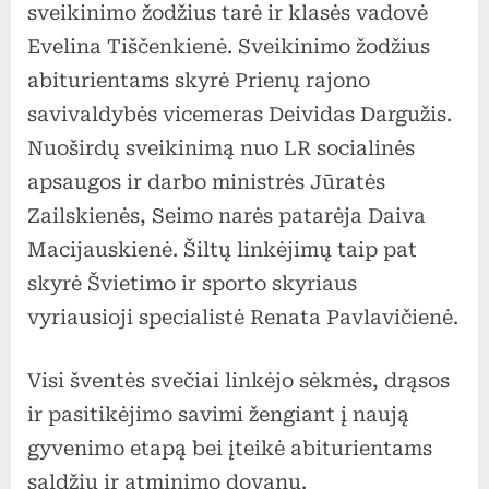
sveikinimo žodžius tarė ir klasės vadovė
Evelina Tiščenkienė. Sveikinimo žodžius
abiturientams skyrė Prienų rajono
savivaldybės vicemeras Deividas Dargužis.
Nuoširdų sveikinimą nuo LR socialinės
apsaugos ir darbo ministrės Jūratės
Zailskienės, Seimo narės patarėja Daiva
Macijauskienė. Šiltų linkėjimų taip pat
skyrė Švietimo ir sporto skyriaus
vyriausioji specialistė Renata Pavlavičienė.
Visi šventės svečiai linkėjo sėkmės, drąsos
ir pasitikėjimo savimi žengiant į naują
gyvenimo etapą bei įteikė abiturientams
saldžių ir atminimo dovanų.