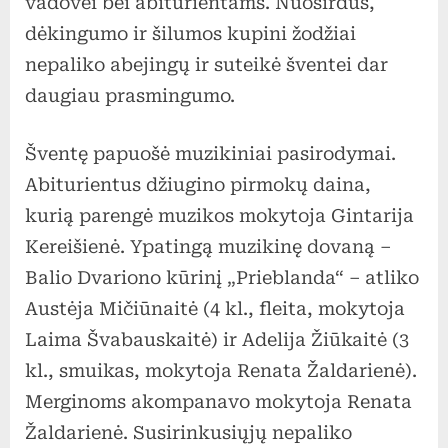
vadovei bei abiturientams. Nuoširdūs,
dėkingumo ir šilumos kupini žodžiai
nepaliko abejingų ir suteikė šventei dar
daugiau prasmingumo.
Šventę papuošė muzikiniai pasirodymai.
Abiturientus džiugino pirmokų daina,
kurią parengė muzikos mokytoja Gintarija
Kereišienė. Ypatingą muzikinę dovaną –
Balio Dvariono kūrinį „Prieblanda“ – atliko
Austėja Mičiūnaitė (4 kl., fleita, mokytoja
Laima Švabauskaitė) ir Adelija Žiūkaitė (3
kl., smuikas, mokytoja Renata Žaldarienė).
Merginoms akompanavo mokytoja Renata
Žaldarienė. Susirinkusiųjų nepaliko