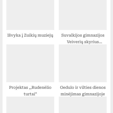
P
s
o
t
s
:
t
Išvyka į Zuikių muziejų
Suvalkijos gimnazijos
:
Veiverių skyrius
dalyvavo renginyje
„VDU JUNGTYS |
Matuokis profesiją
VDU‘25“
Projektas ,,Rudenėlio
Gedulo ir vilties dienos
turtai”
minėjimas gimnazijoje