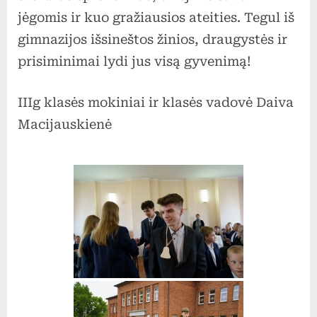
jėgomis ir kuo gražiausios ateities. Tegul iš
gimnazijos išsineštos žinios, draugystės ir
prisiminimai lydi jus visą gyvenimą!
IIIg klasės mokiniai ir klasės vadovė Daiva
Macijauskienė