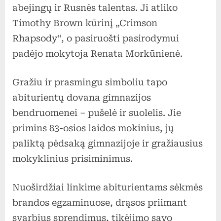
abejingų ir Rusnės talentas. Ji atliko
Timothy Brown kūrinį „Crimson
Rhapsody“, o pasiruošti pasirodymui
padėjo mokytoja Renata Morkūnienė.
Gražiu ir prasmingu simboliu tapo
abiturientų dovana gimnazijos
bendruomenei – pušelė ir suolelis. Jie
primins 83-osios laidos mokinius, jų
paliktą pėdsaką gimnazijoje ir gražiausius
mokyklinius prisiminimus.
Nuoširdžiai linkime abiturientams sėkmės
brandos egzaminuose, drąsos priimant
svarbius sprendimus, tikėjimo savo