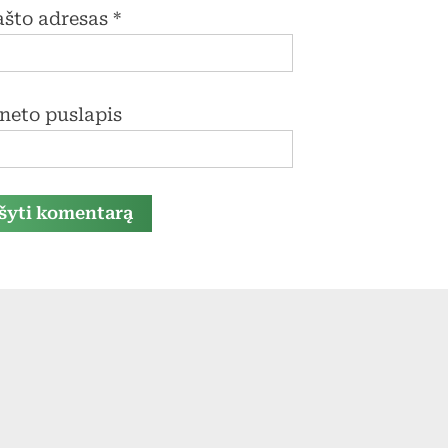
pašto adresas
*
rneto puslapis