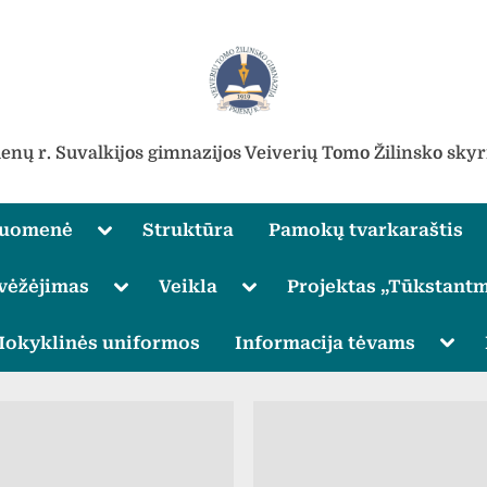
ienų r. Suvalkijos gimnazijos Veiverių Tomo Žilinsko skyr
Toggle
ruomenė
Struktūra
Pamokų tvarkaraštis
sub-
menu
Toggle
Toggle
vėžėjimas
Veikla
Projektas „Tūkstantm
sub-
sub-
menu
menu
Toggle
Togg
okyklinės uniformos
Informacija tėvams
sub-
sub-
menu
men
Toggle
sub-