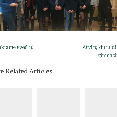
egorized
vigacija
N
kiame svečių!
Atvirų durų d
e
gimnazi
rp
x
e Related Articles
t
ašų
P
o
s
t
: