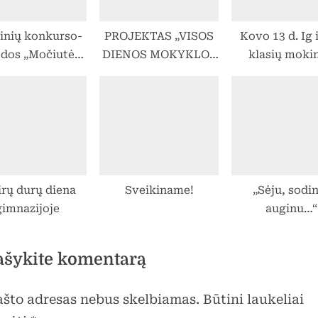
inių konkurso-
PROJEKTAS „VISOS
Kovo 13 d. Ig i
dos „Močiutės
DIENOS MOKYKLOS
klasių mokin
ynią pravėrus.
ERDVIŲ SUKŪRIMAS
dalyvavo VDŪ 
lių darželis“
VEIVERIŲ TOMO
ūkio akadem
ugalėtojos
ŽILNSKO
paskaitų cikle
GIMNAZIJOJE“
auginimas nuo
iki stalo” ir „G
švarų vanden
Mokytojos 
irų durų diena
Sveikiname!
„Sėju, sodi
Kvietkauskienė
gimnazijoje
auginu…“
Z. Jasaitie
ašykite komentarą
pašto adresas nebus skelbiamas.
Būtini laukeliai