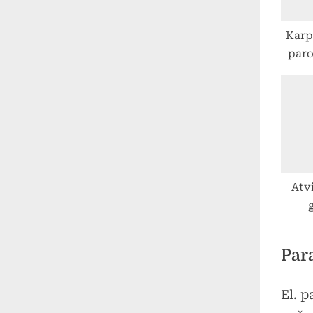
o
s
Karp
t
paro
:
skr
Gė
n
Atv
Par
El. 