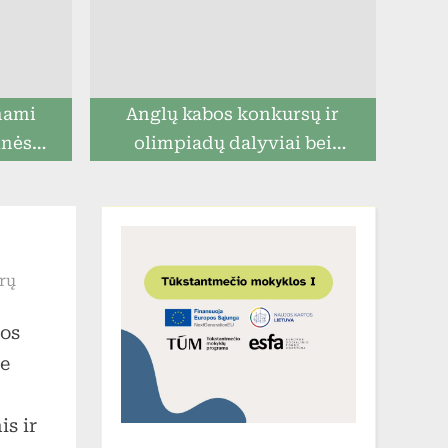
mami
Anglų kabos konkursų ir
inės
olimpiadų dalyviai bei
ms
prizininkai
įraše
rų
Kitokia
jos
istorijos
pamoka
me
is ir