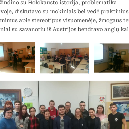
žindino su Holokausto istorija, problematika
uvoje, diskutavo su mokiniais bei vedė praktinius
ėmimus apie stereotipus visuomenėje, žmogaus tei
niai su savanoriu iš Austrijos bendravo anglų kal