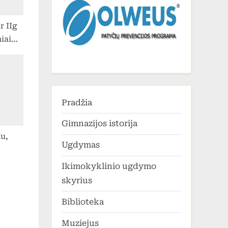
r IIg
iai
Žemės
ijos
 „Žuvų
 ikro
Pradžia
erkime
į”.
Gimnazijos istorija
D.
nu,
Ugdymas
 ir O.
nė
Ikimokyklinio ugdymo
skyrius
Biblioteka
Muziejus