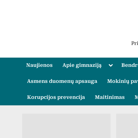
Skip
to
content
Pr
Toggle
Naujienos
Apie gimnaziją
Bend
sub-
menu
Asmens duomenų apsauga
Mokinių pa
Korupcijos prevencija
Maitinimas
M