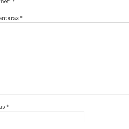
mėti
*
entaras
*
as
*