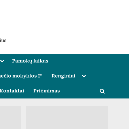
ius
Toggle
Pamokų laikas
sub-
menu
Toggle
ečio mokyklos I“
Renginiai
sub-
menu
le
Kontaktai
Priėmimas
Toggle
u
search
form