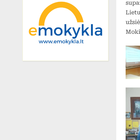
supa
Liet
užsi
Moki