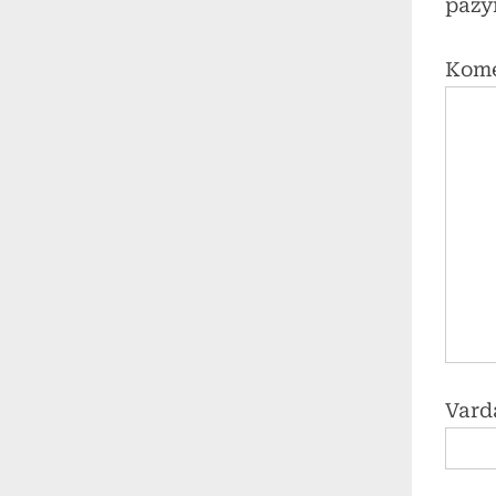
pažy
Kom
Vard