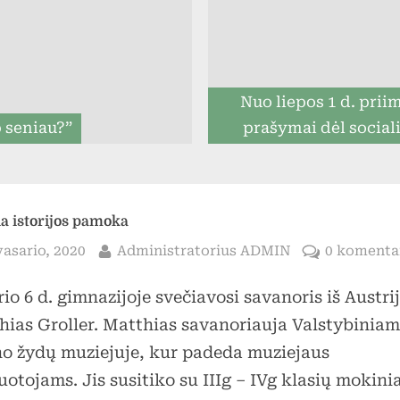
menu
Nuo liepos 1 d. prii
p seniau?”
prašymai dėl social
paramos mokinia
ia istorijos pamoka
sted
By
vasario, 2020
Administratorius ADMIN
0 komenta
io 6 d. gimnazijoje svečiavosi savanoris iš Austri
Toggle
hias Groller. Matthias savanoriauja Valstybinia
sub-
menu
o žydų muziejuje, kur padeda muziejaus
otojams. Jis susitiko su IIIg – IVg klasių mokinia