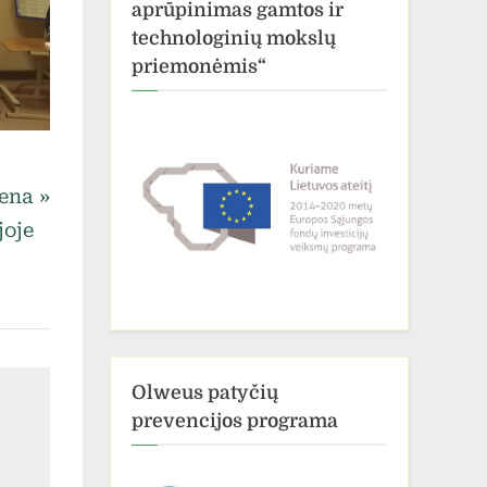
aprūpinimas gamtos ir
technologinių mokslų
priemonėmis“
iena
joje
Olweus patyčių
prevencijos programa