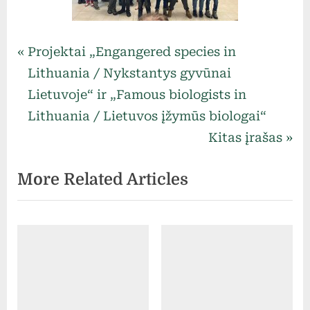
Uncategorized
Navigacija
P
Projektai „Engangered species in
r
Lithuania / Nykstantys gyvūnai
tarp
e
Lietuvoje“ ir „Famous biologists in
v
Lithuania / Lietuvos įžymūs biologai“
įrašų
i
N
Kitas įrašas
o
e
More Related Articles
u
x
s
t
P
P
o
o
s
s
t
t
:
: