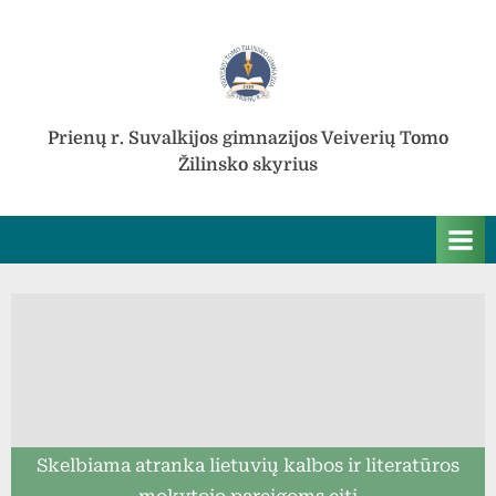
Skip
to
content
Prienų r. Suvalkijos gimnazijos Veiverių Tomo
Žilinsko skyrius
Skelbiama atranka lietuvių kalbos ir literatūros