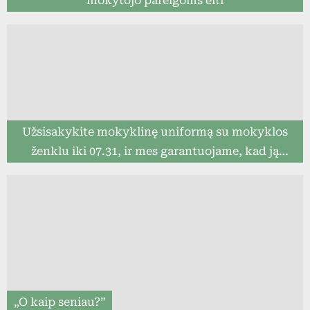
mokytojo pareigoms eiti
Užsisakykite mokyklinę uniformą su mokyklos
ženklu iki 07.31, ir mes garantuojame, kad ją
pristatysime iki mokslo metų pradžios (8togo.lt)
„O kaip seniau?”