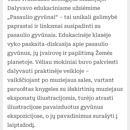
Ivanausko
Dalyvavo edukaciniame užsiėmime
zoologijos
„Pasaulio gyvūnai“ – tai unikali galimybė
muziejų
paprastai ir linksmai susipažinti su
pasaulio gyvūnais. Edukacinėje klasėje
vyko paskaita-diskusija apie pasaulio
gyvūnus, jų įvairovę ir paplitimą Žemės
planetoje. Vėliau mokiniai buvo pakviesti
dalyvauti praktinėje veikloje –
vaikščiojant po muziejaus sales, vartant
paruoštas knygeles su išskirtinių muziejaus
eksponatų iliustracijomis, turėjo atrasti
iliustracijose pavaizduotus gyvūnus
ekspozicijose, o jų pavadinimus surašyti į
laiptažodį.