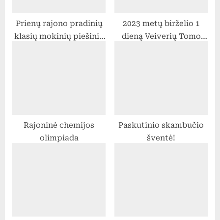
Prienų rajono pradinių
2023 metų birželio 1
klasių mokinių piešinių
dieną Veiverių Tomo
konkursas „Miškas –
Žilinsko gimnazijos
visų namai“
mokinių šokių
kolektyvas dalyvavo
Tarptautiniame
folkloro festivalyje
,,Atataria lamzdžiai”,
Rajoninė chemijos
Paskutinio skambučio
kuris vyko Kaune.
olimpiada
šventė!