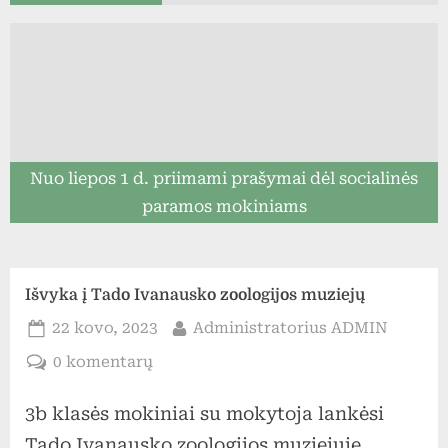
Nuo liepos 1 d. priimami prašymai dėl socialinės
paramos mokiniams
Išvyka į Tado Ivanausko zoologijos muziejų
Posted
By
22 kovo, 2023
Administratorius ADMIN
on
įraše
0 komentarų
Išvyka
3b klasės mokiniai su mokytoja lankėsi
į
Tado
Tado Ivanausko zoologijos muziejuje.