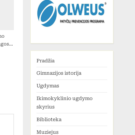
d.
no
ngos
žybos
Pradžia
Gimnazijos istorija
Ugdymas
Ikimokyklinio ugdymo
skyrius
Biblioteka
Muziejus