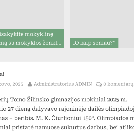
menu
isakykite mokyklinę
mą su mokyklos ženklu
„O kaip seniau?”
iki 07.31, ir mes
rantuojame, kad ją
tysime iki mokslo metų
ta!
pradžios (8togo.lt)
sted
By
kovo, 2025
Administratorius ADMIN
0 komentarų
erių Tomo Žilinsko gimnazijos mokiniai 2025 m.
Toggle
io 27 dieną dalyvavo rajoninėje dailės olimpiado
sub-
menu
as – beribis. M. K. Čiurlioniui 150“. Olimpiados 
niai pristatė namuose sukurtus darbus, bei atlik