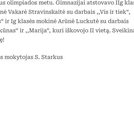
us olimpiados metu. Gimnazijai atstovavo IIg kla
ė Vakarė Stravinskaitė su darbais ,,Vis ir tiek“,
s“ ir Ig klasės mokinė Arūnė Luckutė su darbais
kūnas“ ir ,,Marija“, kuri iškovojo II vietą. Sveiki
ę!
ės mokytojas S. Starkus