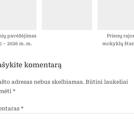
mokykloje! Ežiukų
2021-03-22 
helovyno išvyka į
žaidimų kambarį
Garliavoje
„Smagumynas”.
ių pavėžėjimas
Prienų rajo
5 – 2026 m. m.
mokyklų šta
spaudimo var
ašykite komentarą
pašto adresas nebus skelbiamas.
Būtini laukeliai
mėti
*
entaras
*