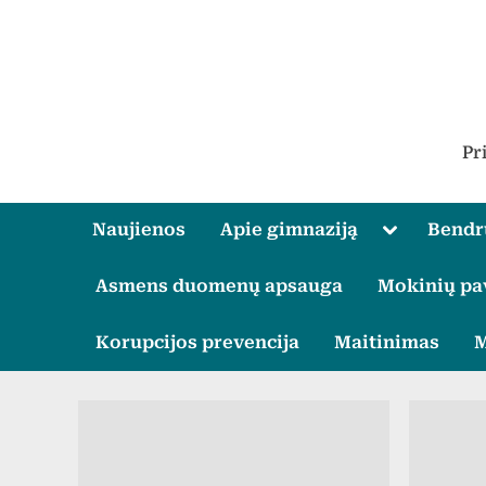
Skip
to
content
Pr
Toggle
Naujienos
Apie gimnaziją
Bend
sub-
menu
Asmens duomenų apsauga
Mokinių pa
Korupcijos prevencija
Maitinimas
M