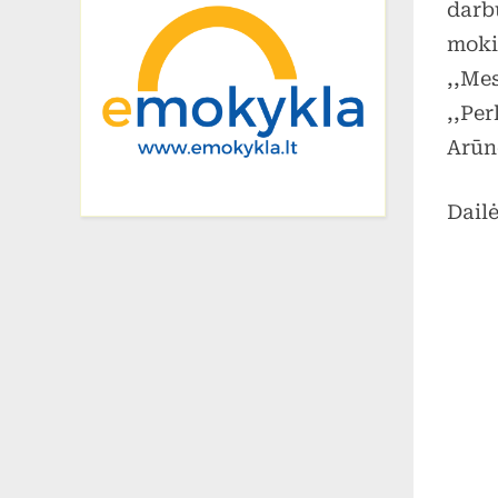
darb
mokin
,,Me
,,Per
Arūn
Dail