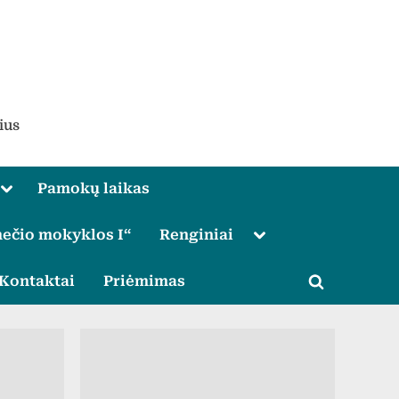
ius
Toggle
Pamokų laikas
sub-
menu
Toggle
ečio mokyklos I“
Renginiai
sub-
menu
le
Kontaktai
Priėmimas
Toggle
u
search
form