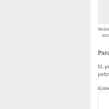
Mokin
202
Par
El. 
pažy
Kom