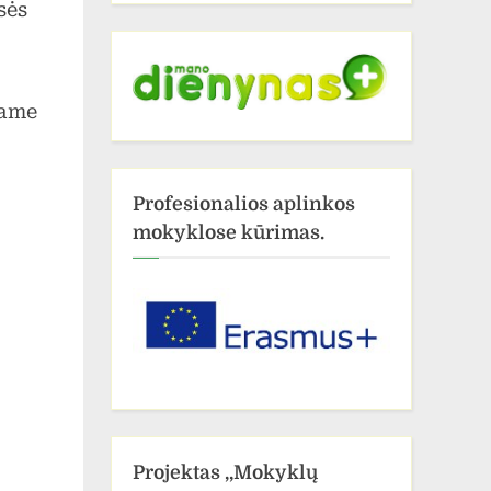
sės
name
Profesionalios aplinkos
mokyklose kūrimas.
Projektas ,,Mokyklų