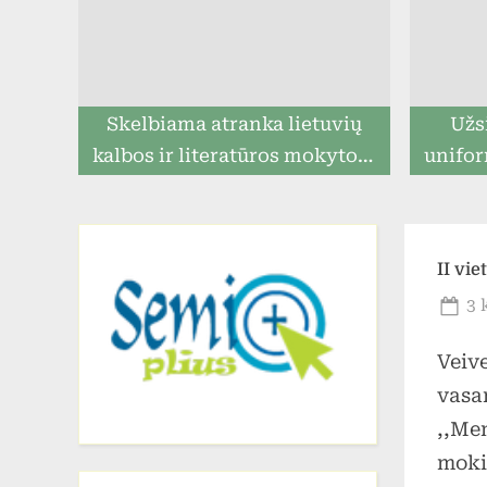
Skelbiama atranka lietuvių
Užs
kalbos ir literatūros mokytojo
unifor
pareigoms eiti
ga
prista
II vie
Po
3 
on
Veiv
vasar
,,Men
moki