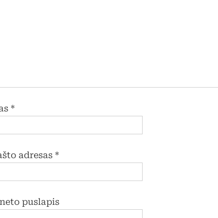
as
*
pašto adresas
*
rneto puslapis