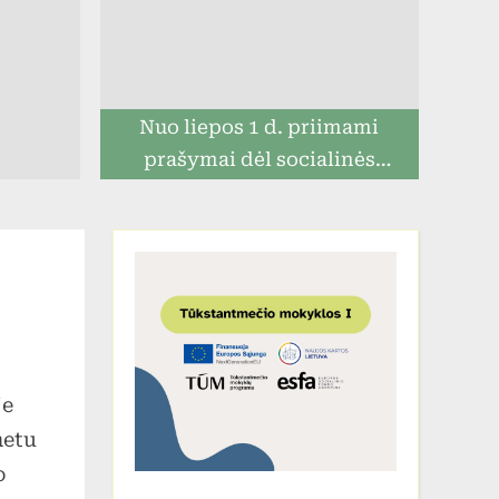
Nuo liepos 1 d. priimami
prašymai dėl socialinės
paramos mokiniams
įraše
II
vieta!
je
metu
o