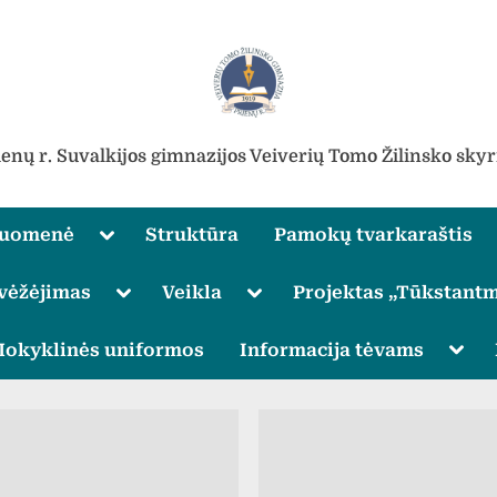
ienų r. Suvalkijos gimnazijos Veiverių Tomo Žilinsko skyr
Toggle
ruomenė
Struktūra
Pamokų tvarkaraštis
sub-
menu
Toggle
Toggle
vėžėjimas
Veikla
Projektas „Tūkstantm
sub-
sub-
menu
menu
Toggle
Togg
okyklinės uniformos
Informacija tėvams
sub-
sub-
menu
men
Toggle
sub-