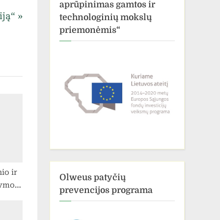
aprūpinimas gamtos ir
iją“
technologinių mokslų
priemonėmis“
io ir
Olweus patyčių
dymo
prevencijos programa
nių
 nuo