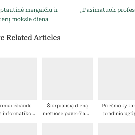
egorized
vigacija
N
ptautinė mergaičių ir
„Pasimatuok profes
e
erų moksle diena
rp
x
e Related Articles
t
ašų
P
o
s
t
:
iniai išbandė
Šiurpiausią dieną
Priešmokyklin
s informatikos
metuose paverčiame
pradinio ug
nkursuose ir
į vaikų smagiausią ir
klasių moki
limpiadoje
laukiamiausią dieną
pavežėjimas