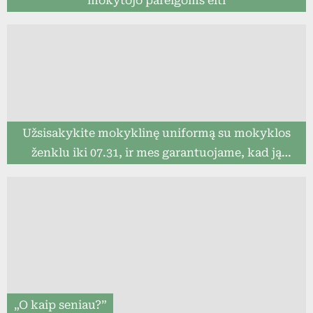
mokytojo pareigoms eiti
Užsisakykite mokyklinę uniformą su mokyklos
ženklu iki 07.31, ir mes garantuojame, kad ją
pristatysime iki mokslo metų pradžios (8togo.lt)
„O kaip seniau?”