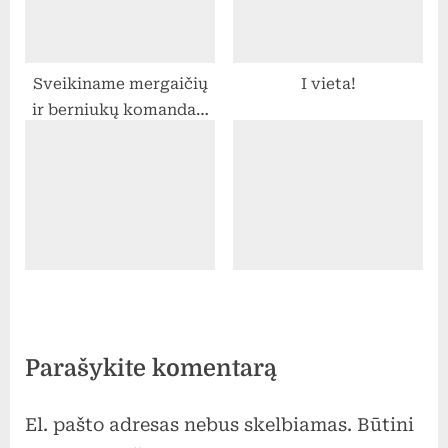
Sveikiname mergaičių
I vieta!
ir berniukų komandas,
užėmus trečias vietas
rajoninėse kvadrato
varžybose.
Parašykite komentarą
El. pašto adresas nebus skelbiamas.
Būtini