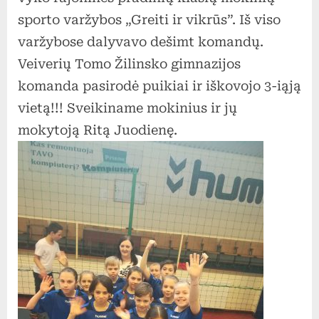
sporto varžybos „Greiti ir vikrūs”. Iš viso
varžybose dalyvavo dešimt komandų.
Veiverių Tomo Žilinsko gimnazijos
komanda pasirodė puikiai ir iškovojo 3-iąją
vietą!!! Sveikiname mokinius ir jų
mokytoją Ritą Juodienę.