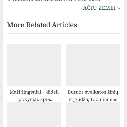
Navigacija
r
N
AČIŪ ŽEMEI
tarp
e
e
More Related Articles
v
x
įrašų
i
t
o
P
u
o
s
s
P
t
o
:
s
Maži žingsniai – dideli
Burnos sveikatos žinių
t
pokyčiai: apie
ir įgūdžių tobulinimas
:
motyvaciją ir
pasirinkimus