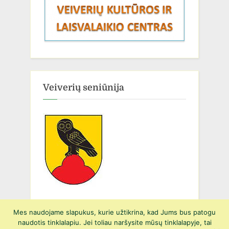
Veiverių seniūnija
Mes naudojame slapukus, kurie užtikrina, kad Jums bus patogu
naudotis tinklalapiu. Jei toliau naršysite mūsų tinklalapyje, tai
Copyright © 2026 Prienų r. Suvalkijos gimnazijos Veiverių Tomo