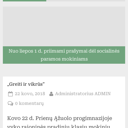
Nuo liepos 1 d. priimami prašymai dėl socialinės
paramos mokiniams
„Greiti ir vikrūs”
Posted
By
22 kovo, 2018
Administratorius ADMIN
on
įraše
0 komentarų
„Greiti
Kovo 22 d. Prienų Ąžuolo progimnazijoje
ir
vikrūs”
vyko rajoninės pradinių klasių mokinių