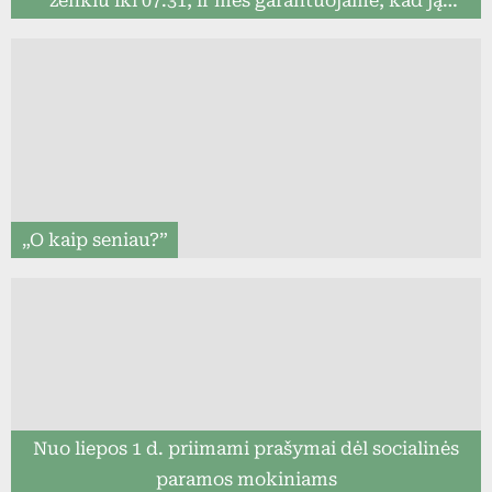
ženklu iki 07.31, ir mes garantuojame, kad ją
pristatysime iki mokslo metų pradžios (8togo.lt)
„O kaip seniau?”
Nuo liepos 1 d. priimami prašymai dėl socialinės
paramos mokiniams