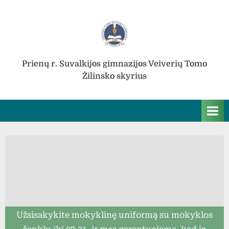
Skip
to
content
Prienų r. Suvalkijos gimnazijos Veiverių Tomo
Žilinsko skyrius
Užsisakykite mokyklinę uniformą su mokyklos