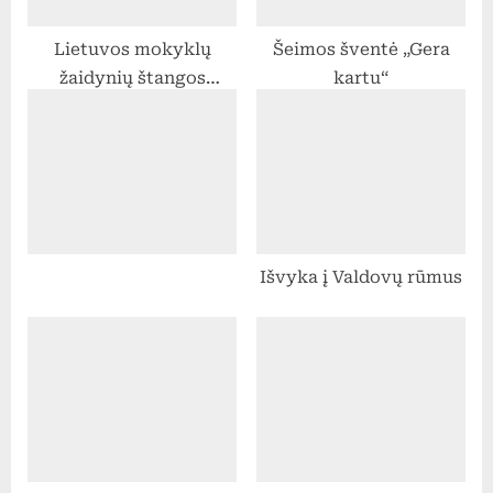
o
Lietuvos mokyklų
Šeimos šventė „Gera
s
žaidynių štangos
kartu“
t
spaudimo varžybos
:
Išvyka į Valdovų rūmus