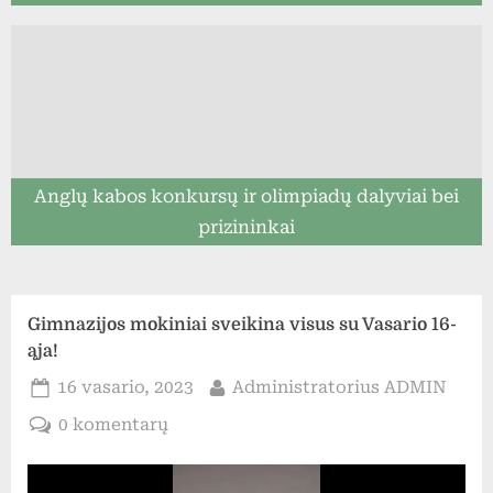
Anglų kabos konkursų ir olimpiadų dalyviai bei
prizininkai
Gimnazijos mokiniai sveikina visus su Vasario 16-
ąja!
Posted
By
16 vasario, 2023
Administratorius ADMIN
on
įraše
0 komentarų
Gimnazijos
mokiniai