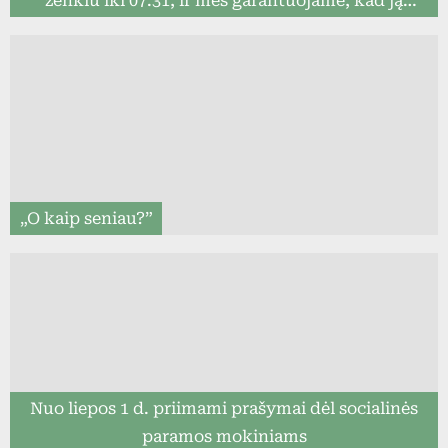
ženklu iki 07.31, ir mes garantuojame, kad ją
pristatysime iki mokslo metų pradžios (8togo.lt)
„O kaip seniau?”
Nuo liepos 1 d. priimami prašymai dėl socialinės
paramos mokiniams