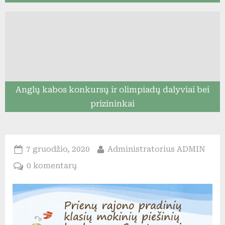
Anglų kabos konkursų ir olimpiadų dalyviai bei
prizininkai
Posted
By
7 gruodžio, 2020
Administratorius ADMIN
on
įraše
0 komentarų