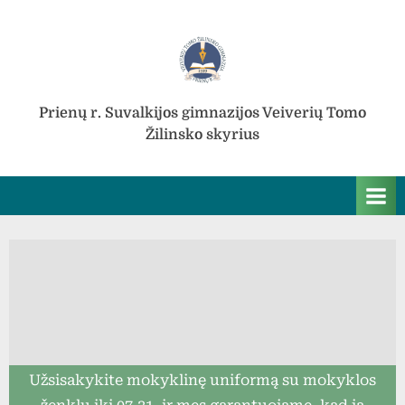
Skip
to
content
Prienų r. Suvalkijos gimnazijos Veiverių Tomo
Žilinsko skyrius
Užsisakykite mokyklinę uniformą su mokyklos