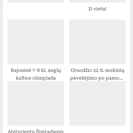
o
II vieta!
s
t
:
Rajoninė 7-8 kl. anglų
Gruodžio 22 d. mokinių
kalbos olimpiada
pavežėjimo po pamokų
grafikas
Abiturientų Šimtadienis