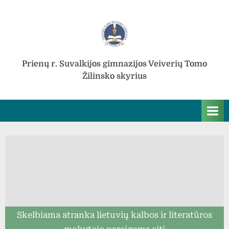
Skip
to
content
Prienų r. Suvalkijos gimnazijos Veiverių Tomo
Žilinsko skyrius
Skelbiama atranka lietuvių kalbos ir literatūros