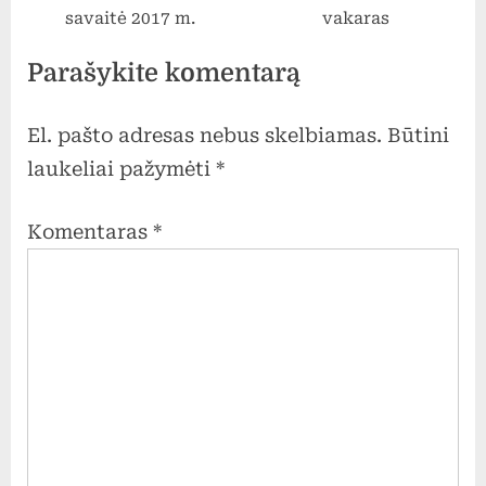
t
savaitė 2017 m.
vakaras
:
Parašykite komentarą
El. pašto adresas nebus skelbiamas.
Būtini
laukeliai pažymėti
*
Komentaras
*