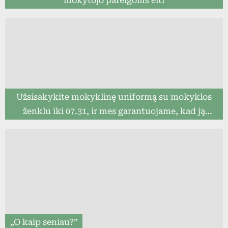
mokytojo pareigoms eiti
Užsisakykite mokyklinę uniformą su mokyklos
ženklu iki 07.31, ir mes garantuojame, kad ją
pristatysime iki mokslo metų pradžios (8togo.lt)
„O kaip seniau?”