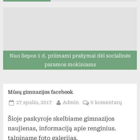
Nuo liepos 1 d. priimami prašymai dėl socialinės
paramos mokiniams
Mūsų gimnazijos facebook
Posted
By
įraše
27 spalio, 2017
Admin
0 komentarų
on
Mūsų
Šioje paskyroje skelbiame gimnazijos
gimnaz
facebo
naujienas, informaciją apie renginius.
talpiname foto galerijas.