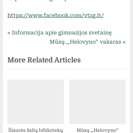
https://www.facebook.com/vtzg.lt/
Naujienos
Navigacija
P
Informacija apie gimnazijos svetainę
r
N
Mūsų ,,Helovyno” vakaras
tarp
e
e
More Related Articles
v
x
įrašų
i
t
o
P
u
o
s
s
P
t
o
:
s
Šiaurės šalių bibliotekų
Mūsų ,,Helovyno”