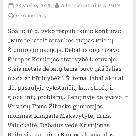
Posted
By
23 spalio, 2019
Administratorius ADMIN
on
įraše
0 komentarų
„Eurodebatai“
Spalio 16 d. vyko respublikinio konkurso
atrankos
etapas
„Eurodebatai“ atrankos etapas Prienų
Prienų
Žiburio gimnazijoje. Debatus organizavo
Žiburio
Europos Komisijos atstovybė Lietuvoje.
gimnazijoje
Šiais metais debatų tema buvo „Aš žalias –
mada ar būtinybė?“. Ši tema labai aktuali
dėl pasaulyje vykstančių katastrofų ir
globalinių problemų. Renginyje dalyvavo ir
Veiverių Tomo Žilinsko gimnazijos
mokinės: Rimgailė Maksvytytė, Erika
Valuckaitė. Debatus vedė Kristijonas
Raibužis, Jaunimo Europos komandos