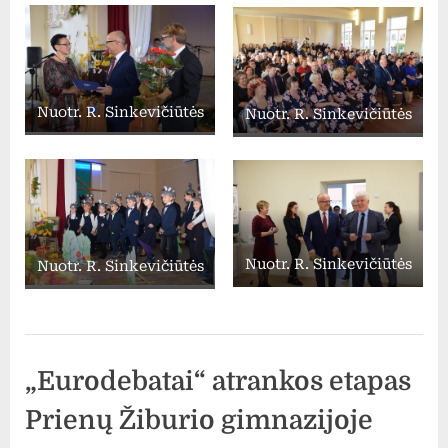
Nuotr. R. Sinkevičiūtės
Nuotr. R. Sinkevičiūtės
Nuotr. R. Sinkevičiūtės
Nuotr. R. Sinkevičiūtės
Uncategorized
„Eurodebatai“ atrankos etapas
Prienų Žiburio gimnazijoje