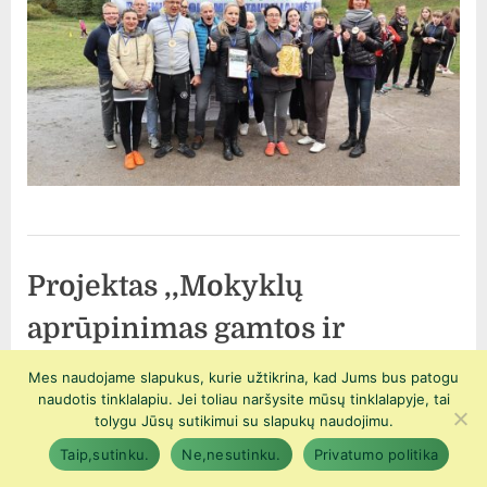
Uncategorized
Projektas ,,Mokyklų
aprūpinimas gamtos ir
technologinių mokslų
Mes naudojame slapukus, kurie užtikrina, kad Jums bus patogu
naudotis tinklalapiu. Jei toliau naršysite mūsų tinklalapyje, tai
priemonėmis“
tolygu Jūsų sutikimui su slapukų naudojimu.
Taip,sutinku.
Ne,nesutinku.
Privatumo politika
Posted
By
3 spalio, 2019
Administratorius ADMIN