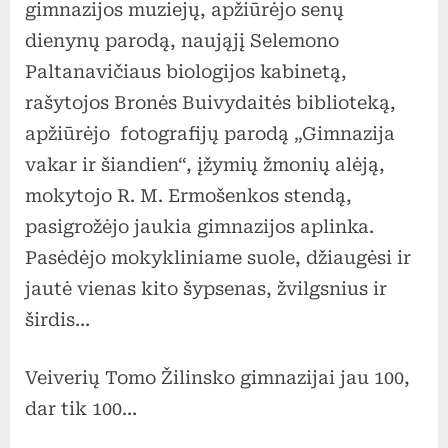
gimnazijos muziejų, apžiūrėjo senų
dienynų parodą, naująjį Selemono
Paltanavičiaus biologijos kabinetą,
rašytojos Bronės Buivydaitės biblioteką,
apžiūrėjo fotografijų parodą „Gimnazija
vakar ir šiandien“, įžymių žmonių alėją,
mokytojo R. M. Ermošenkos stendą,
pasigrožėjo jaukia gimnazijos aplinka.
Pasėdėjo mokykliniame suole, džiaugėsi ir
jautė vienas kito šypsenas, žvilgsnius ir
širdis…
Veiverių Tomo Žilinsko gimnazijai jau 100,
dar tik 100…