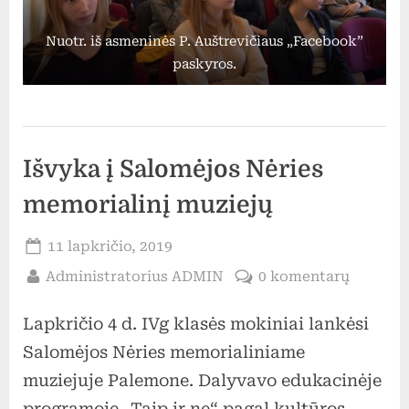
Nuotr. iš asmeninės P. Auštrevičiaus „Facebook”
paskyros.
Uncategorized
Išvyka į Salomėjos Nėries
memorialinį muziejų
Posted
11 lapkričio, 2019
on
By
įraše
Administratorius ADMIN
0 komentarų
Išvyka
Lapkričio 4 d. IVg klasės mokiniai lankėsi
į
Salomėj
Salomėjos Nėries memorialiniame
Nėries
muziejuje Palemone. Dalyvavo edukacinėje
memoria
programoje „Taip ir ne“ pagal kultūros