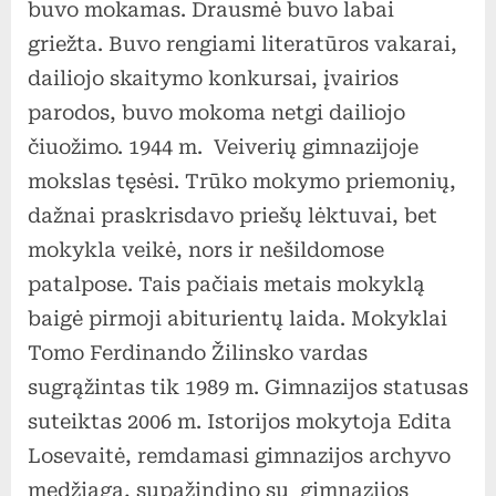
buvo mokamas. Drausmė buvo labai
griežta. Buvo rengiami literatūros vakarai,
dailiojo skaitymo konkursai, įvairios
parodos, buvo mokoma netgi dailiojo
čiuožimo. 1944 m. Veiverių gimnazijoje
mokslas tęsėsi. Trūko mokymo priemonių,
dažnai praskrisdavo priešų lėktuvai, bet
mokykla veikė, nors ir nešildomose
patalpose. Tais pačiais metais mokyklą
baigė pirmoji abiturientų laida. Mokyklai
Tomo Ferdinando Žilinsko vardas
sugrąžintas tik 1989 m. Gimnazijos statusas
suteiktas 2006 m. Istorijos mokytoja Edita
Losevaitė, remdamasi gimnazijos archyvo
medžiaga, supažindino su gimnazijos