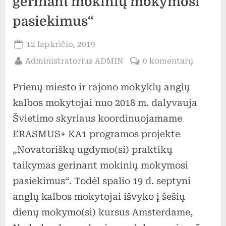
gerinant mokinių mokymosi
pasiekimus“
Posted
12 lapkričio, 2019
on
By
įraše
Administratorius ADMIN
0 komentarų
ERASM
Prienų miesto ir rajono mokyklų anglų
KA1
progra
kalbos mokytojai nuo 2018 m. dalyvauja
projekt
Švietimo skyriaus koordinuojamame
„Novato
ERASMUS+ KA1 programos projekte
ugdymo(
„Novatoriškų ugdymo(si) praktikų
praktik
taikymas gerinant mokinių mokymosi
taikyma
gerinan
pasiekimus“. Todėl spalio 19 d. septyni
mokinių
anglų kalbos mokytojai išvyko į šešių
mokymo
dienų mokymo(si) kursus Amsterdame,
pasieki