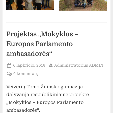
Uncategorized
Projektas „Mokyklos –
Europos Parlamento
ambasadorės“
Posted
By
6 lapkričio, 2019
Administratorius ADMIN
on
įraše
0 komentarų
Projektas
Veiverių Tomo Žilinsko gimnazija
„Mokyklos
–
dalyvauja respublikiniame projekte
Europos
„Mokyklos – Europos Parlamento
Parlamento
ambasadorės“.
ambasadorės“