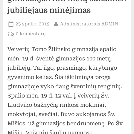
gaminimą
jubiliejaus minėjimas
ir
mitybą
Posted
By
25 spalio, 2019
Administratorius ADMIN
bei
on
įraše
0 komentarų
įtvirtino
Veiverių
žinias
Veiverių Tomo Žilinsko gimnazija spalio
Tomo
apie
Žilinsko
mėn. 19 d. šventė gimnazijos 100 metų
daržoves
gimnazijos
jubiliejų. Tai ilgo, prasmingo, kūrybingo
ir
100
jų
gyvenimo kelias. Šia iškilminga proga
metų
svarbą
gimnazijoje vyko daug šventinių renginių.
sukakties
vaikams.
Spalio mėn. 19 d. 12 val. į Veiverių Šv.
jubiliejaus
minėjimas
Liudviko bažnyčią rinkosi mokiniai,
mokytojai, svečiai. Buvo aukojamos Šv.
Mišios už gimnazijos bendruomenę. Po Šv.
Mišių Veiverių šaulių namuose