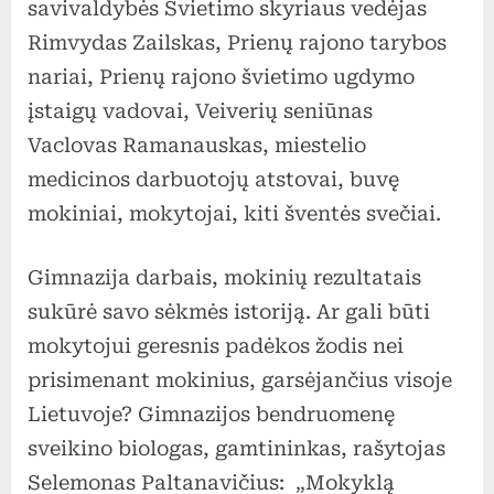
savivaldybės Švietimo skyriaus vedėjas
Rimvydas Zailskas, Prienų rajono tarybos
nariai, Prienų rajono švietimo ugdymo
įstaigų vadovai, Veiverių seniūnas
Vaclovas Ramanauskas, miestelio
medicinos darbuotojų atstovai, buvę
mokiniai, mokytojai, kiti šventės svečiai.
Gimnazija darbais, mokinių rezultatais
sukūrė savo sėkmės istoriją. Ar gali būti
mokytojui geresnis padėkos žodis nei
prisimenant mokinius, garsėjančius visoje
Lietuvoje? Gimnazijos bendruomenę
sveikino biologas, gamtininkas, rašytojas
Selemonas Paltanavičius: „Mokyklą