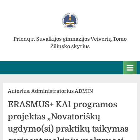
Skip
to
content
Prienų r. Suvalkijos gimnazijos Veiverių Tomo
Žilinsko skyrius
Autorius:
Administratorius ADMIN
ERASMUS+ KA1 programos
projektas „Novatoriškų
ugdymo(si) praktikų taikymas