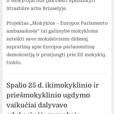
ir mokytojai bus pakviesti apsilankyti
Strasbūre arba Briuselyje.
Projektas „Mokyklos – Europos Parlamento
ambasadorės“ tai galimybė mokykloms
suteikti savo moksleiviams didesnį
supratimą apie Europos parlamentinę
demokratiją ir prisijungti prie ES mokyklų
tinklo.
Uncategorized
Spalio 25 d. ikimokyklinio ir
priešmokyklinio ugdymo
vaikučiai dalyvavo