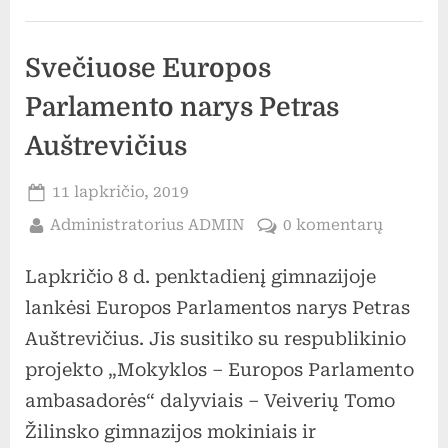
Uncategorized
Svečiuose Europos
Parlamento narys Petras
Auštrevičius
Posted
11 lapkričio, 2019
on
By
įraše
Administratorius ADMIN
0 komentarų
Svečiuo
Lapkričio 8 d. penktadienį gimnazijoje
Europo
Parlame
lankėsi Europos Parlamentos narys Petras
narys
Auštrevičius. Jis susitiko su respublikinio
Petras
projekto „Mokyklos – Europos Parlamento
Auštrev
ambasadorės“ dalyviais – Veiverių Tomo
Žilinsko gimnazijos mokiniais ir