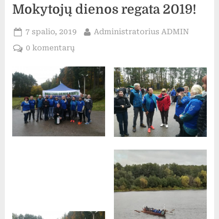
Mokytojų dienos regata 2019!
Posted
By
7 spalio, 2019
Administratorius ADMIN
on
įraše
0 komentarų
Mokytojų
dienos
regata
2019!