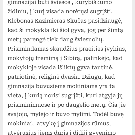
gimnazijai būti šviesos , kūrybiškumo
židiniu, į kurį visada norėtųsi sugrįžti.
Klebonas Kazimieras Skučas pasidžiaugė,
kad ši mokykla iki šiol gyva, jog per šimtą
metų parengė tiek daug šviesuolių.
Prisimindamas skaudžius praeities įvykius,
mokytojų trėmimą į Sibirą, palinkėjo, kad
mokykloje visada išliktų gyva tautinė,
patriotinė, religinė dvasia. Džiugu, kad
gimnazija buvusiems mokiniams yra ta
vieta, į kurią norisi sugrįžti, kuri atgyja jų
prisiminimuose ir po daugelio metų. Čia jie
svajojo, mylėjo ir buvo mylimi. Todėl buvę
mokiniai, atvykę į gimnazijos rūmus,
atvėrusius jiems duris į didįjį gyvenimo