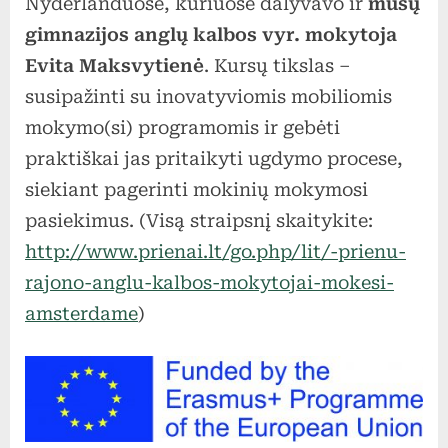
Nyderlanduose, kuriuose dalyvavo ir
mūsų
gimnazijos anglų kalbos vyr. mokytoja
Evita Maksvytienė
. Kursų tikslas –
susipažinti su inovatyviomis mobiliomis
mokymo(si) programomis ir gebėti
praktiškai jas pritaikyti ugdymo procese,
siekiant pagerinti mokinių mokymosi
pasiekimus. (Visą straipsnį skaitykite:
http://www.prienai.lt/go.php/lit/-prienu-
rajono-anglu-kalbos-mokytojai-mokesi-
amsterdame
)