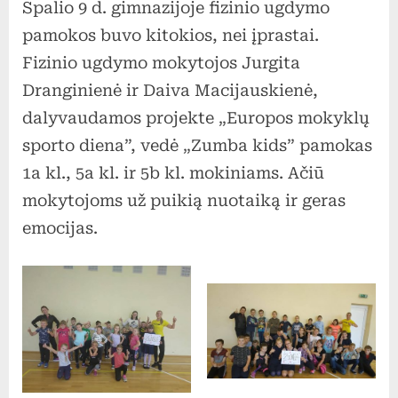
Spalio 9 d. gimnazijoje fizinio ugdymo
mokyklų
sporto
pamokos buvo kitokios, nei įprastai.
diena
Fizinio ugdymo mokytojos Jurgita
Dranginienė ir Daiva Macijauskienė,
dalyvaudamos projekte „Europos mokyklų
sporto diena”, vedė „Zumba kids” pamokas
1a kl., 5a kl. ir 5b kl. mokiniams. Ačiū
mokytojoms už puikią nuotaiką ir geras
emocijas.