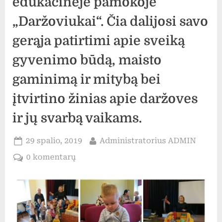
edukacinėje pamokoje
„Daržoviukai“. Čia dalijosi savo
gerąja patirtimi apie sveiką
gyvenimo būdą, maisto
gaminimą ir mitybą bei
įtvirtino žinias apie daržoves
ir jų svarbą vaikams.
Posted
By
29 spalio, 2019
Administratorius ADMIN
on
įraše
0 komentarų
Spalio
25
d.
ikimokyklinio
ir