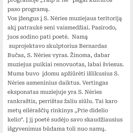
muziejų
paso programą.
Vos įžengus į S. Nėries muziejaus teritoriją
akį patraukė seni vaismedžiai. Pasirodo,
juos sodino pati poetė. Namą
suprojektavo skulptorius Bernardas
Bučas, S. Nėries vyras. Žinoma, dabar
muziejus puikiai renovuotas, labai šviesus.
Mums buvo įdomu apžiūrėti išlikusius S.
Nėries asmeninius daiktus. Vertingas
eksponatas muziejuje yra S. Nėries
rankraštis, perrištas žaliu siūlu. Tai karo
metų eilėraščių rinkinys „Prie didelio
kelio“. Į jį poetė sudėjo savo skaudžiausius
išgyvenimus būdama toli nuo namų.