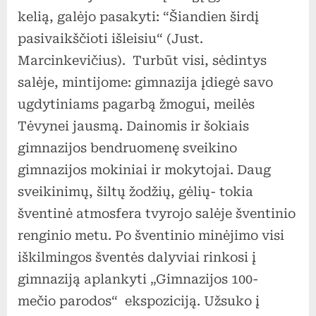
kelią, galėjo pasakyti: “Šiandien širdį
pasivaikščioti išleisiu“ (Just.
Marcinkevičius). Turbūt visi, sėdintys
salėje, mintijome: gimnazija įdiegė savo
ugdytiniams pagarbą žmogui, meilės
Tėvynei jausmą. Dainomis ir šokiais
gimnazijos bendruomenę sveikino
gimnazijos mokiniai ir mokytojai. Daug
sveikinimų, šiltų žodžių, gėlių- tokia
šventinė atmosfera tvyrojo salėje šventinio
renginio metu. Po šventinio minėjimo visi
iškilmingos šventės dalyviai rinkosi į
gimnaziją aplankyti „Gimnazijos 100-
mečio parodos“ ekspoziciją. Užsuko į