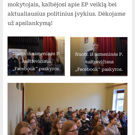
mokytojais, kalbėjosi apie EP veiklą bei
aktualiausius politinius įvykius. Dėkojame
už apsilankymą!
Nuotr. iš asmeninės P.
Nuotr. iš asmeninės P.
Auštrevičiaus
Auštrevičiaus
„Facebook” paskyros.
„Facebook” paskyros.