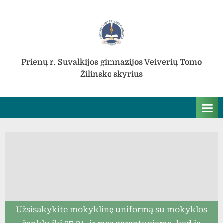
Skip
to
content
Prienų r. Suvalkijos gimnazijos Veiverių Tomo
Žilinsko skyrius
Užsisakykite mokyklinę uniformą su mokyklos