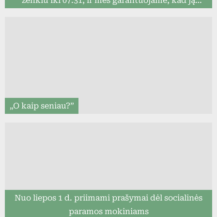
ženklu iki 07.31, ir mes garantuojame, kad ją
pristatysime iki mokslo metų pradžios (8togo.lt)
„O kaip seniau?”
Nuo liepos 1 d. priimami prašymai dėl socialinės
paramos mokiniams