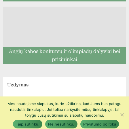
Anglų kabos konkursų ir olimpiadų dalyviai bei
prizininkai
Ugdymas
Mes naudojame slapukus, kurie užtikrina, kad Jums bus patogu
naudotis tinklalapiu. Jei toliau naršysite mūsų tinklalapyje, tai
Copyright © 2026 Prienų r. Suvalkijos gimnazijos Veiverių Tomo
tolygu Jūsų sutikimui su slapukų naudojimu.
Žilinsko skyrius.
Taip,sutinku.
Ne,nesutinku.
Privatumo politika
PressBook Green WordPress theme
Powered by